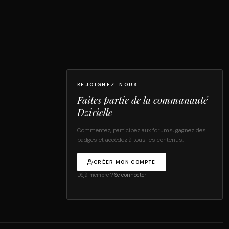
REJOIGNEZ-NOUS
Faites partie de la communauté
Dzirielle
Commentez, participez aux forums, gagnez des
badges et accédez à tous les contenus.
CRÉER MON COMPTE
Déjà membre ?
Se connecter