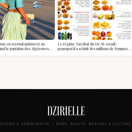
ions en seroual mdouwer au
Le régime Tayyibat du Dr Al-Awadi :
and le pantalon des Algéroises
pourquoi il a séduit des millions de femmes
ièce mode de l'été
algériennes, et ce que vous devez vraiment
savoir
GAZINE & COMMUNAUTÉ — MODE, BEAUTÉ, MARIAGE & CULTURE