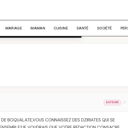
rience et mesurer l'audience.
En
liser
MARIAGE
MAMAN
CUISINE
SANTÉ
SOCIÉTÉ
PER
AUTEURE
S DE BOQUALATE,VOUS CONNAISSEZ DES DZIRIATES QUI SE
ENSEMBLE?JE VOUDRAIS QUE VOTRE REDACTION CONSACRE