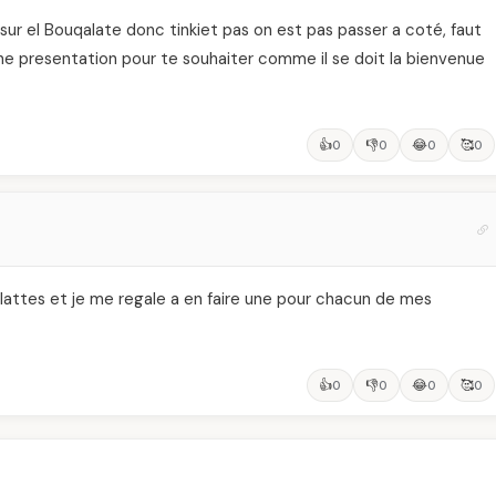
ur el Bouqalate donc tinkiet pas on est pas passer a coté, faut
une presentation pour te souhaiter comme il se doit la bienvenue
👍
👎
😂
🥰
0
0
0
0
lattes et je me regale a en faire une pour chacun de mes
👍
👎
😂
🥰
0
0
0
0