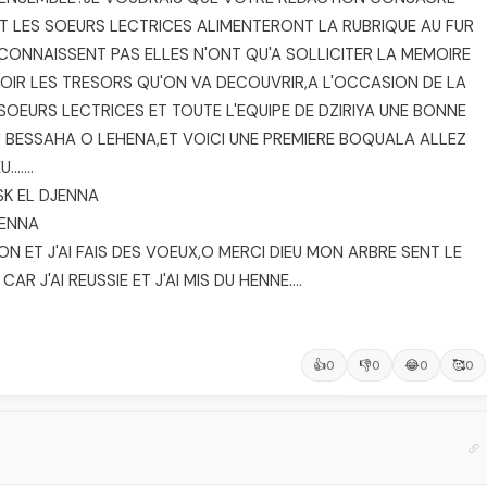
 LES SOEURS LECTRICES ALIMENTERONT LA RUBRIQUE AU FUR
 CONNAISSENT PAS ELLES N'ONT QU'A SOLLICITER LA MEMOIRE
OIR LES TRESORS QU'ON VA DECOUVRIR,A L'OCCASION DE LA
SOEURS LECTRICES ET TOUTE L'EQUIPE DE DZIRIYA UNE BONNE
 BESSAHA O LEHENA,ET VOICI UNE PREMIERE BOQUALA ALLEZ
U…….
SK EL DJENNA
HENNA
SON ET J'AI FAIS DES VOEUX,O MERCI DIEU MON ARBRE SENT LE
R J'AI REUSSIE ET J'AI MIS DU HENNE….
👍
👎
😂
🥰
0
0
0
0