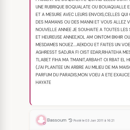
UNE RUBRIQUE BOQUALATE OU BOUAQUALLE ET
ET A MESURE AVEC LEURS ENVOIS,CELLES QUI
DES MAMANS OU DES MANNI ET VOUS ALLEZ V
NOUVELLE ANNEE JE SOUHAITE A TOUTES LES 
ET HEUREUSE ANNEE,KOL AM OINTOM BKHIR OU
MESDAMES NOUEZ….AEKDOU ET FAITES UN VOE
AGHRESST SADJRA FI OIST EDAR,RIHATEHA ME
TLABET FIHA MA TMANIT,ARBAHT OI RBAT EL 
(J'AI PLANTEE UN ARBRE AU MILIEU DE MA MAI
PARFUM DU PARADIS,MON VOEU A ETE EXAUCE CA
HAYATE
Bassoum
Posté le 03 Jan 2011 à 16:21