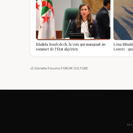
Khalida Boufedech, la voix qui manquait au
Léna Situat
sommet de l'État algérien
Louvre : qu
devient la p
Dzirielle
/
Forums
/
FORUM CULTURE
MA