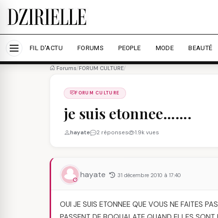
Nous utilisons des cookies pour améliorer votre expé
savoir plus
Accepter tout
Personna
FIL D'ACTU
FORUMS
PEOPLE
MODE
BEAUTÉ
Forums
/
FORUM CULTURE
/
FORUM CULTURE
je suis etonnee…….
hayate
2 réponses
1.9k vues
hayate
31 décembre 2010 à 17:40
OUI JE SUIS ETONNEE QUE VOUS NE FAITES PA
PASSENT DE BOQUALATE QUAND ELLES SONT 