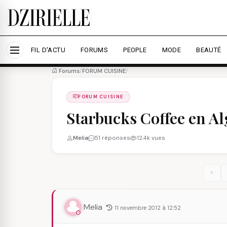
Nous utilisons des cookies pour améliorer votre expé
savoir plus
Accepter tout
Personna
FIL D'ACTU
FORUMS
PEOPLE
MODE
BEAUTÉ
Forums
/
FORUM CUISINE
/
FORUM CUISINE
Starbucks Coffee en Al
Melia
51 réponses
12.4k vues
«
Melia
11 novembre 2012 à 12:52