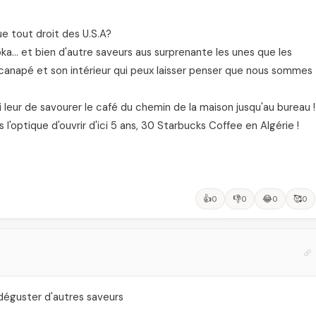
e tout droit des U.S.A?
oka… et bien d'autre saveurs aus surprenante les unes que les
s canapé et son intérieur qui peux laisser penser que nous sommes
ui leur de savourer le café du chemin de la maison jusqu'au bureau !
'optique d'ouvrir d'ici 5 ans, 30 Starbucks Coffee en Algérie !
👍
👎
😂
🥰
0
0
0
0
 déguster d'autres saveurs