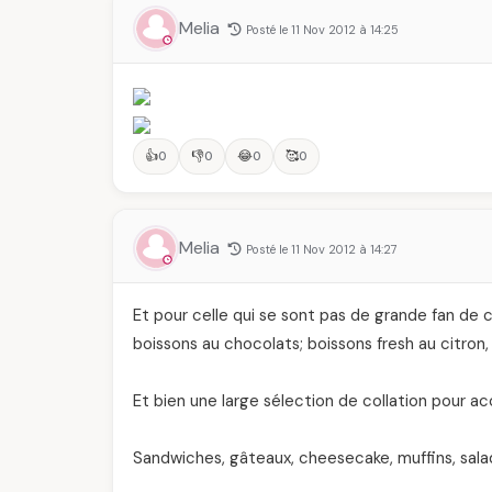
Melia
Posté le 11 Nov 2012 à 14:25
👍
👎
😂
🥰
0
0
0
0
Melia
Posté le 11 Nov 2012 à 14:27
Et pour celle qui se sont pas de grande fan de ca
boissons au chocolats; boissons fresh au citron, 
Et bien une large sélection de collation pour 
Sandwiches, gâteaux, cheesecake, muffins, sal