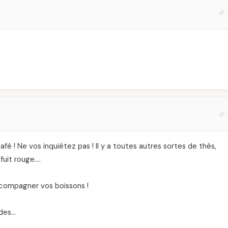
fé ! Ne vos inquiétez pas ! Il y a toutes autres sortes de thès,
fuit rouge….
accompagner vos boissons !
ades…