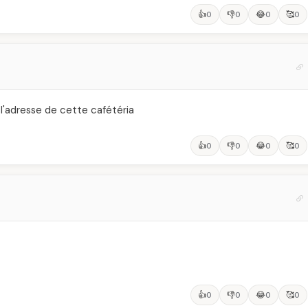
👍
👎
😂
🥰
0
0
0
0
 l'adresse de cette cafétéria
👍
👎
😂
🥰
0
0
0
0
👍
👎
😂
🥰
0
0
0
0