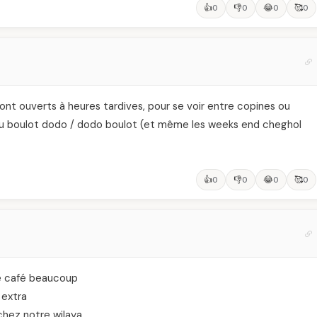
👍
👎
😂
🥰
0
0
0
0
ront ouverts à heures tardives, pour se voir entre copines ou
 du boulot dodo / dodo boulot (et même les weeks end cheghol
👍
👎
😂
🥰
0
0
0
0
de café beaucoup
 extra
chez notre wilaya