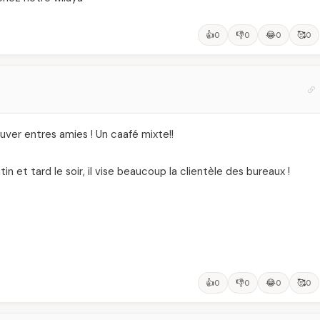
👍
👎
😂
🥰
0
0
0
0
ver entres amies ! Un caafé mixte!!
n et tard le soir, il vise beaucoup la clientèle des bureaux !
👍
👎
😂
🥰
0
0
0
0