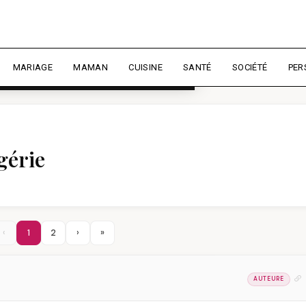
rience et mesurer l'audience.
En
liser
MARIAGE
MAMAN
CUISINE
SANTÉ
SOCIÉTÉ
PER
gérie
‹
1
2
›
»
AUTEURE