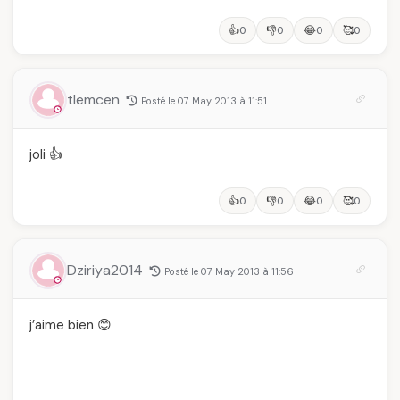
👍
👎
😂
🥰
0
0
0
0
tlemcen
Posté le 07 May 2013 à 11:51
joli 👍
👍
👎
😂
🥰
0
0
0
0
Dziriya2014
Posté le 07 May 2013 à 11:56
j’aime bien 😊