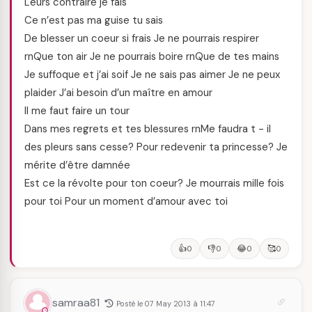
Leurs contraire je fais
Ce n’est pas ma guise tu sais
De blesser un coeur si frais Je ne pourrais respirer
rnQue ton air Je ne pourrais boire rnQue de tes mains
Je suffoque et j’ai soif Je ne sais pas aimer Je ne peux
plaider J’ai besoin d’un maître en amour
Il me faut faire un tour
Dans mes regrets et tes blessures rnMe faudra t - il
des pleurs sans cesse? Pour redevenir ta princesse? Je
mérite d’être damnée
Est ce la révolte pour ton coeur? Je mourrais mille fois
pour toi Pour un moment d’amour avec toi
👍
👎
😂
🥰
0
0
0
0
samraa81
Posté le 07 May 2013 à 11:47