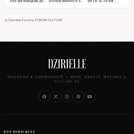
voix qui manquait au
seroual mdouwer au
du Dr Al-Awadi :
sommet de l'État
Louvre : quand le
pourquoi il a séduit
algérien
pantalon des
des millions de
Algéroises devient la
femmes algériennes,
pièce mode de l'été
et ce que vous devez
Dzirielle
/
Forums
/
FORUM CULTURE
vraiment savoir
MAGAZINE & COMMUNAUTÉ — MODE, BEAUTÉ, MARIAGE &
CULTURE DZ
NOS RUBRIQUES