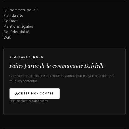
Qui sommes-nous ?
Plan du site
Contact
Mentions légales
Confidentialité
CGU
REJOIGNEZ-NOUS
Faites partie de la communauté Dzirielle
Commentez, participez aux forums, gagnez des badges et accédez à
tous les contenus.
CRÉER MON COMPTE
Déjà membre ?
Se connecter