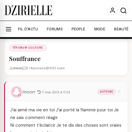
Nous utilisons des cookies pour améliorer votre
expérience et mesurer l'audience.
En savoir plus
Accepter tout
Personnaliser
FIL D'ACTU
FORUMS
PEOPLE
MODE
BEAUTÉ
Forums
/
FORUM CULTURE
/
FORUM CULTURE
Souffrance
moon
5 réponses
932 vues
moon
7 mai 2013 à 11:33
AUTEURE
J’ai aimé ma vie en toi J’ai porté la flamme pour toi Je
ne sais comment réagir
Ni comment t’éclaircir Je te dis des choses sont vraies