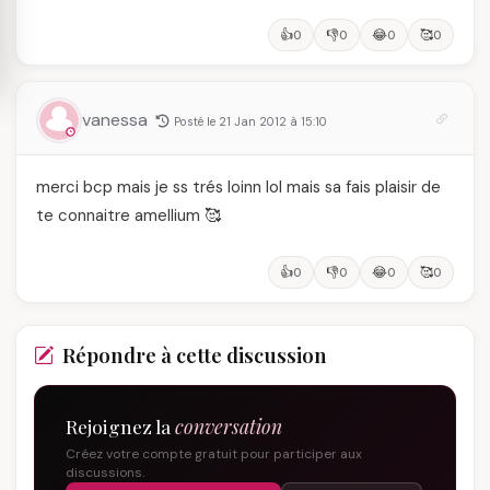
👍
👎
😂
🥰
0
0
0
0
vanessa
Posté le 21 Jan 2012 à 15:10
merci bcp mais je ss trés loinn lol mais sa fais plaisir de
te connaitre amellium 🥰
👍
👎
😂
🥰
0
0
0
0
Répondre à cette discussion
Rejoignez la
conversation
Créez votre compte gratuit pour participer aux
discussions.