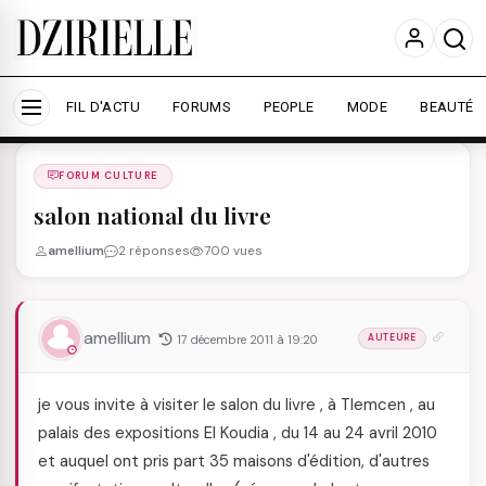
Nous utilisons des cookies pour améliorer votre
expérience et mesurer l'audience.
En savoir plus
Accepter tout
Personnaliser
FIL D'ACTU
FORUMS
PEOPLE
MODE
BEAUTÉ
Forums
/
FORUM CULTURE
/
FORUM CULTURE
salon national du livre
amellium
2 réponses
700 vues
amellium
17 décembre 2011 à 19:20
AUTEURE
je vous invite à visiter le salon du livre , à Tlemcen , au
palais des expositions El Koudia , du 14 au 24 avril 2010
et auquel ont pris part 35 maisons d'édition, d'autres