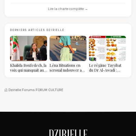
Lire la charte complète →
DERNIERS ARTICLES DZIRIELLE
Khalida Boufedech, la
Léna Situations en
Le régime Tayyibat
voix qui manquait au
seroual mdouwer au
du Dr Al-Awadi :
sommet de l'État
Louvre : quand le
pourquoi il a séduit
algérien
pantalon des
des millions de
Algéroises devient la
femmes algériennes,
pièce mode de l'été
et ce que vous devez
Dzirielle
/
Forums
/
FORUM CULTURE
vraiment savoir