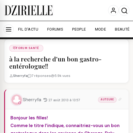
Nous utilisons des cookies pour améliorer votre
expérience et mesurer l'audience.
En savoir plus
Accepter tout
Personnaliser
FIL D'ACTU
FORUMS
PEOPLE
MODE
BEAUTÉ
Forums
/
FORUM SANTé
/
FORUM SANTÉ
à la recherche d'un bon gastro-
entérologue!!
Sherryfa
7 réponses
5.9k vues
Sherryfa
27 août 2013 à 13:57
AUTEURE
Bonjour les filles!
Comme le titre l’indique, connaitriez-vous un bon