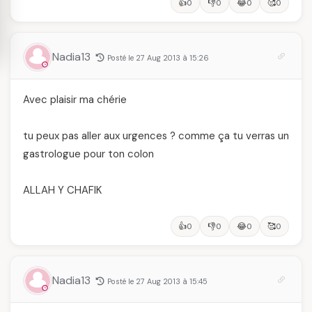
👍
👎
😂
🥰
0
0
0
0
Nadia13
Posté le 27 Aug 2013 à 15:26
Avec plaisir ma chérie
tu peux pas aller aux urgences ? comme ça tu verras un
gastrologue pour ton colon
ALLAH Y CHAFIK
👍
👎
😂
🥰
0
0
0
0
Nadia13
Posté le 27 Aug 2013 à 15:45