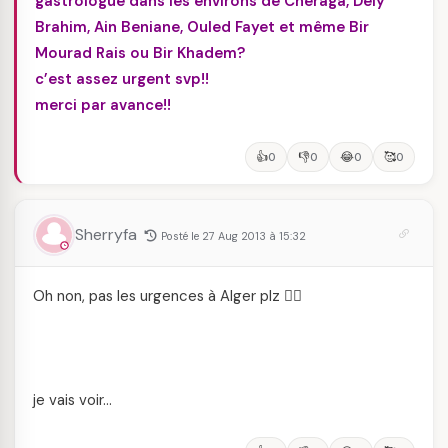
gastrologue dans les environs de Cheraga, Dely
Brahim, Ain Beniane, Ouled Fayet et même Bir
Mourad Rais ou Bir Khadem?
c’est assez urgent svp!!
merci par avance!!
👍
👎
😂
🥰
0
0
0
0
Sherryfa
Posté le 27 Aug 2013 à 15:32
Oh non, pas les urgences à Alger plz 🙂‍↔️
je vais voir…