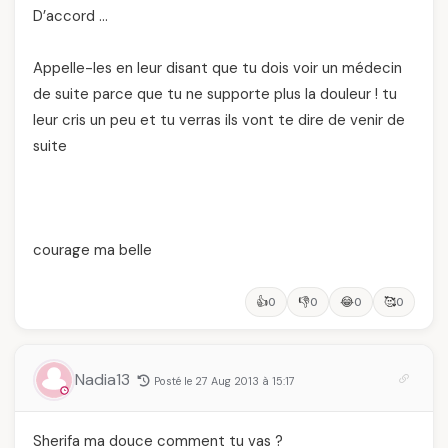
D’accord …
Appelle-les en leur disant que tu dois voir un médecin
de suite parce que tu ne supporte plus la douleur ! tu
leur cris un peu et tu verras ils vont te dire de venir de
suite
courage ma belle
👍
👎
😂
🥰
0
0
0
0
Nadia13
Posté le 27 Aug 2013 à 15:17
Sherifa ma douce comment tu vas ?