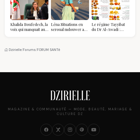
Khalida Boufedech, la
Léna Situations en
Le régime Tayyibat
voix qui manquait au
seroual mdouwer au
du Dr Al-Awadi :
sommet de l'État
Louvre : quand le
pourquoi il a séduit
algérien
pantalon des
des millions de
Algéroises devient la
femmes algériennes,
pièce mode de l'été
et ce que vous devez
Dzirielle
/
Forums
/
FORUM SANTé
vraiment savoir
MAGAZINE & COMMUNAUTÉ — MODE, BEAUTÉ, MARIAGE &
CULTURE DZ