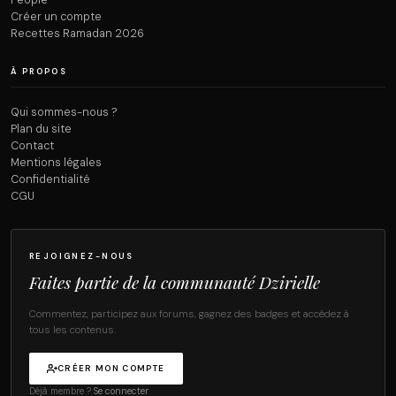
People
Créer un compte
Recettes Ramadan 2026
À PROPOS
Qui sommes-nous ?
Plan du site
Contact
Mentions légales
Confidentialité
CGU
REJOIGNEZ-NOUS
Faites partie de la communauté Dzirielle
Commentez, participez aux forums, gagnez des badges et accédez à
tous les contenus.
CRÉER MON COMPTE
Déjà membre ?
Se connecter