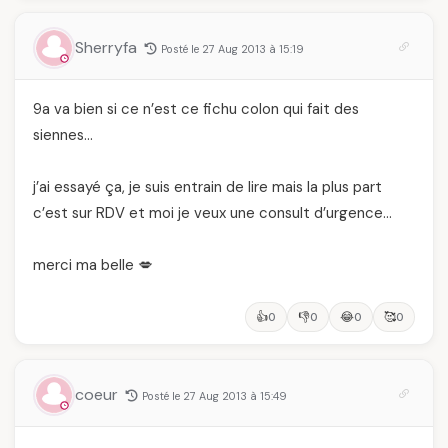
Sherryfa
Posté le 27 Aug 2013 à 15:19
9a va bien si ce n’est ce fichu colon qui fait des
siennes…
j’ai essayé ça, je suis entrain de lire mais la plus part
c’est sur RDV et moi je veux une consult d’urgence…
merci ma belle 💋
👍
👎
😂
🥰
0
0
0
0
coeur
Posté le 27 Aug 2013 à 15:49