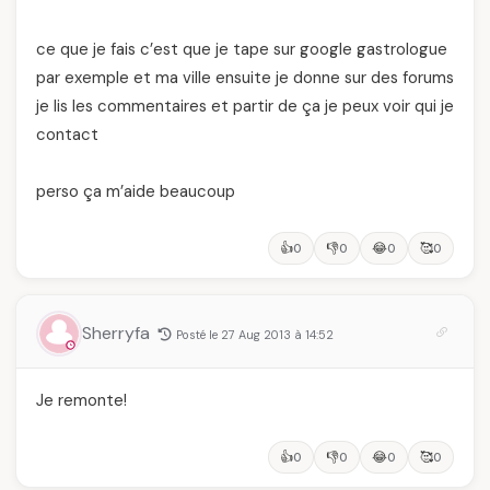
ce que je fais c’est que je tape sur google gastrologue
par exemple et ma ville ensuite je donne sur des forums
je lis les commentaires et partir de ça je peux voir qui je
contact
perso ça m’aide beaucoup
👍
👎
😂
🥰
0
0
0
0
Sherryfa
Posté le 27 Aug 2013 à 14:52
Je remonte!
👍
👎
😂
🥰
0
0
0
0