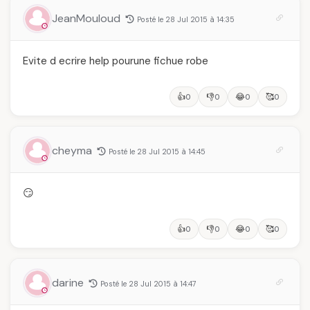
JeanMouloud
Posté le 28 Jul 2015 à 14:35
Evite d ecrire help pourune fichue robe
👍
👎
😂
🥰
0
0
0
0
cheyma
Posté le 28 Jul 2015 à 14:45
😏
👍
👎
😂
🥰
0
0
0
0
darine
Posté le 28 Jul 2015 à 14:47