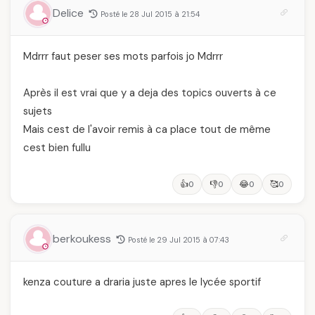
Delice
Posté le 28 Jul 2015 à 21:54
Mdrrr faut peser ses mots parfois jo Mdrrr
Après il est vrai que y a deja des topics ouverts à ce
sujets
Mais cest de l'avoir remis à ca place tout de même
cest bien fullu
👍
👎
😂
🥰
0
0
0
0
berkoukess
Posté le 29 Jul 2015 à 07:43
kenza couture a draria juste apres le lycée sportif