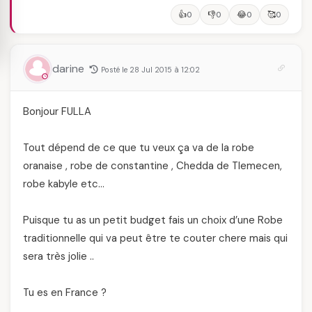
👍
👎
😂
🥰
0
0
0
0
darine
Posté le 28 Jul 2015 à 12:02
Bonjour FULLA
Tout dépend de ce que tu veux ça va de la robe
oranaise , robe de constantine , Chedda de Tlemecen,
robe kabyle etc…
Puisque tu as un petit budget fais un choix d’une Robe
traditionnelle qui va peut être te couter chere mais qui
sera très jolie ..
Tu es en France ?