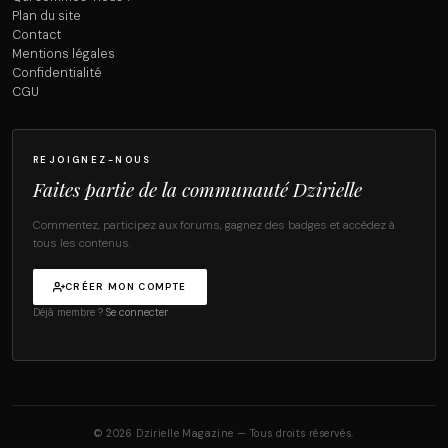
Plan du site
Contact
Mentions légales
Confidentialité
CGU
REJOIGNEZ-NOUS
Faites partie de la communauté Dzirielle
Commentez, participez aux forums, gagnez des badges et accédez à
tous les contenus.
CRÉER MON COMPTE
Déjà membre ?
Se connecter
© 2026 Dzirielle Magazine — Tous droits réservés.