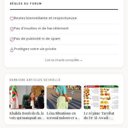
RÈGLES DU FORUM
Restez bienveillante et respectueuse
Pas d'insultes ni de harcèlement
Pas de publicité ni de spam
Protégez votre vie privée
Lire la charte complète →
DERNIERS ARTICLES DZIRIELLE
Khalida Boufedech, la
Léna Situations en
Le régime Tayyibat
voix qui manquait au
seroual mdouwer au
du Dr Al-Awadi :
sommet de l'État
Louvre : quand le
pourquoi il a séduit
algérien
pantalon des
des millions de