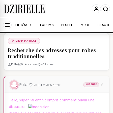
Nous utilisons des cookies pour améliorer votre
expérience et mesurer l'audience.
En savoir plus
Accepter tout
Personnaliser
FIL D'ACTU
FORUMS
PEOPLE
MODE
BEAUTÉ
Forums
/
FORUM MARIAGE
/
FORUM MARIAGE
Recherche des adresses pour robes
traditionnelles
Fulla
9 réponses
472 vues
Fulla
28 juillet 2015 à 11:46
AUTEURE
Hello, super j’ai enfin compris comment ouvrir une
discussion.