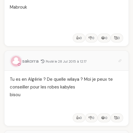
Mabrouk
👍
👎
😂
🥰
0
0
0
0
sakorra
Posté le 28 Jul 2015 à 12:17
Tu es en Algérie ? De quelle wilaya ? Moi je peux te
conseiller pour les robes kabyles
bisou
👍
👎
😂
🥰
0
0
0
0