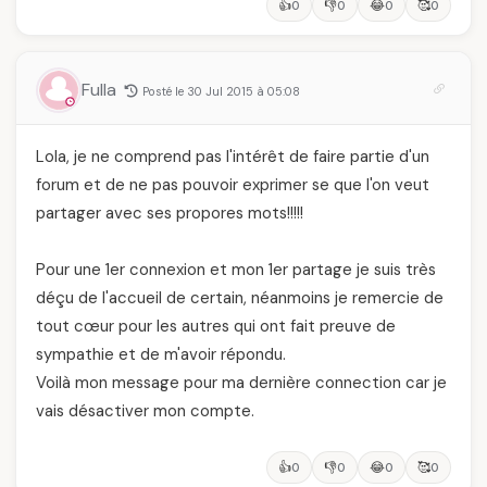
👍
👎
😂
🥰
0
0
0
0
Fulla
Posté le 30 Jul 2015 à 05:08
Lola, je ne comprend pas l'intérêt de faire partie d'un
forum et de ne pas pouvoir exprimer se que l'on veut
partager avec ses propores mots!!!!!
Pour une 1er connexion et mon 1er partage je suis très
déçu de l'accueil de certain, néanmoins je remercie de
tout cœur pour les autres qui ont fait preuve de
sympathie et de m'avoir répondu.
Voilà mon message pour ma dernière connection car je
vais désactiver mon compte.
👍
👎
😂
🥰
0
0
0
0