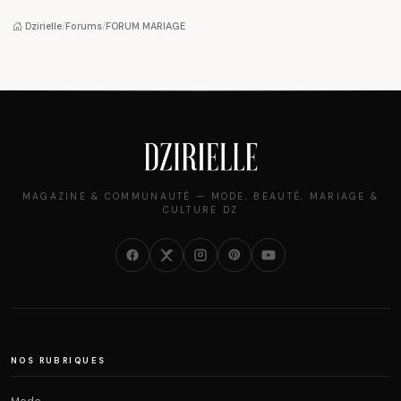
Algéroises devient la
femmes algériennes,
pièce mode de l'été
et ce que vous devez
Dzirielle
/
Forums
/
FORUM MARIAGE
vraiment savoir
MAGAZINE & COMMUNAUTÉ — MODE, BEAUTÉ, MARIAGE &
CULTURE DZ
NOS RUBRIQUES