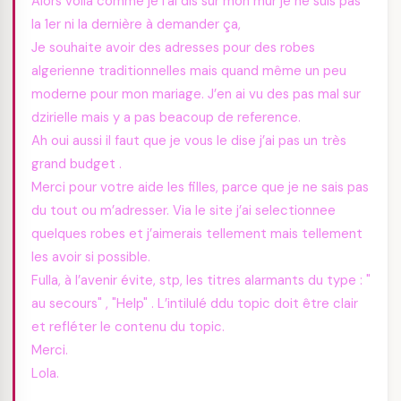
Alors voila comme je l’ai dis sur mon mur je ne suis pas
la 1er ni la dernière à demander ça,
Je souhaite avoir des adresses pour des robes
algerienne traditionnelles mais quand même un peu
moderne pour mon mariage. J’en ai vu des pas mal sur
dzirielle mais y a pas beacoup de reference.
Ah oui aussi il faut que je vous le dise j’ai pas un très
grand budget .
Merci pour votre aide les filles, parce que je ne sais pas
du tout ou m’adresser. Via le site j’ai selectionnee
quelques robes et j’aimerais tellement mais tellement
les avoir si possible.
Fulla, à l’avenir évite, stp, les titres alarmants du type : "
au secours" , "Help" . L’intilulé ddu topic doit être clair
et refléter le contenu du topic.
Merci.
Lola.