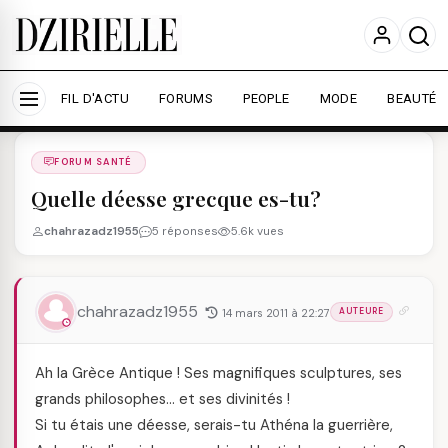
Nous utilisons des cookies pour améliorer votre
expérience et mesurer l'audience.
En savoir plus
Accepter tout
Personnaliser
FIL D'ACTU
FORUMS
PEOPLE
MODE
BEAUTÉ
Forums
/
FORUM SANTé
/
FORUM SANTÉ
Quelle déesse grecque es-tu?
chahrazadz1955
5 réponses
5.6k vues
chahrazadz1955
14 mars 2011 à 22:27
AUTEURE
Ah la Grèce Antique ! Ses magnifiques sculptures, ses
grands philosophes… et ses divinités !
Si tu étais une déesse, serais-tu Athéna la guerrière,