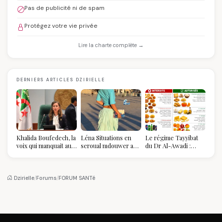
Pas de publicité ni de spam
Protégez votre vie privée
Lire la charte complète →
DERNIERS ARTICLES DZIRIELLE
Khalida Boufedech, la
Léna Situations en
Le régime Tayyibat
voix qui manquait au
seroual mdouwer au
du Dr Al-Awadi :
sommet de l'État
Louvre : quand le
pourquoi il a séduit
algérien
pantalon des
des millions de
Algéroises devient la
femmes algériennes,
pièce mode de l'été
et ce que vous devez
Dzirielle
/
Forums
/
FORUM SANTé
vraiment savoir