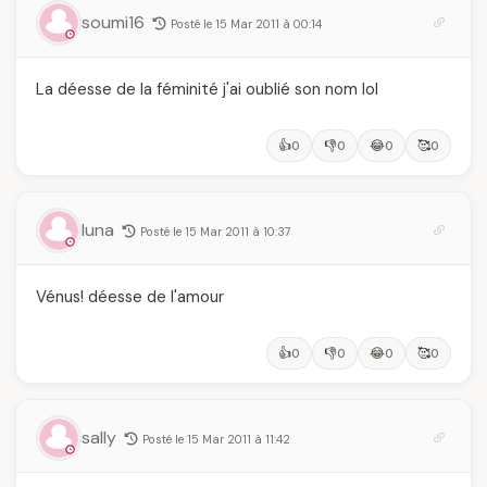
soumi16
Posté le 15 Mar 2011 à 00:14
La déesse de la féminité j'ai oublié son nom lol
👍
👎
😂
🥰
0
0
0
0
luna
Posté le 15 Mar 2011 à 10:37
Vénus! déesse de l'amour
👍
👎
😂
🥰
0
0
0
0
sally
Posté le 15 Mar 2011 à 11:42