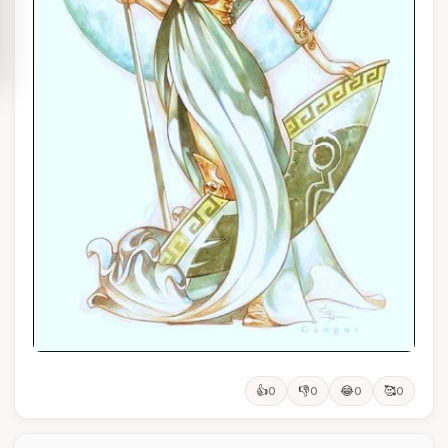
👍
👎
😂
🥰
0
0
0
0