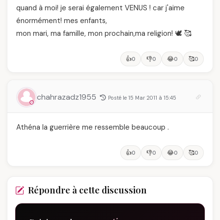
quand à moi! je serai également VENUS ! car j'aime
énormément! mes enfants,
mon mari, ma famille, mon prochain,ma religion! 🕊️ 🥰
👍
👎
😂
🥰
0
0
0
0
chahrazadz1955
Posté le 15 Mar 2011 à 15:45
Athéna la guerrière me ressemble beaucoup .
👍
👎
😂
🥰
0
0
0
0
Répondre à cette discussion