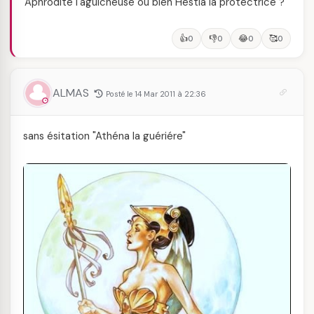
Aphrodite l'aguicheuse ou bien Hestia la protectrice ?
👍
👎
😂
🥰
0
0
0
0
ALMAS
Posté le 14 Mar 2011 à 22:36
sans ésitation "Athéna la guériére"