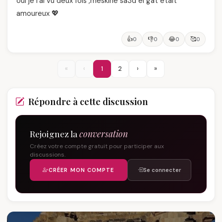
oui je l'ai vu deux fois ,meskine sa3d el gat était
amoureux 💖
👍
👎
😂
🥰
0
0
0
0
«
‹
1
2
›
»
Répondre à cette discussion
Rejoignez la
conversation
Créez votre compte gratuit pour participer aux
discussions.
CRÉER MON COMPTE
Se connecter