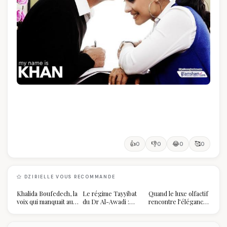
👍
👎
😂
🥰
0
0
0
0
DZIRIELLE VOUS RECOMMANDE
Khalida Boufedech, la
Le régime Tayyibat
Quand le luxe olfactif
voix qui manquait au
du Dr Al-Awadi :
rencontre l’élégance
sommet de l'État
pourquoi il a séduit
algérienne : une
algérien
des millions de
célébration de la Fête
femmes algériennes,
des Mères hors du