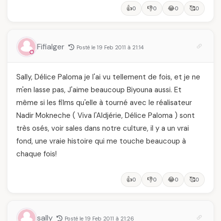
👍
👎
😂
🥰
0
0
0
0
Fifialger
Posté le 19 Feb 2011 à 21:14
Sally, Délice Paloma je l'ai vu tellement de fois, et je ne
m'en lasse pas, J'aime beaucoup Biyouna aussi. Et
même si les films qu'elle à tourné avec le réalisateur
Nadir Mokneche ( Viva l'Aldjérie, Délice Paloma ) sont
très osés, voir sales dans notre culture, il y a un vrai
fond, une vraie histoire qui me touche beaucoup à
chaque fois!
👍
👎
😂
🥰
0
0
0
0
sally
Posté le 19 Feb 2011 à 21:26