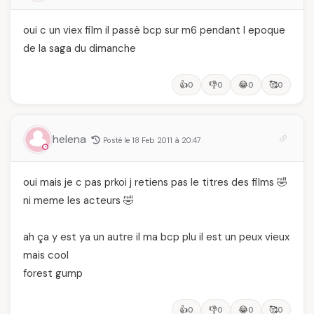
oui c un viex film il passè bcp sur m6 pendant l epoque
de la saga du dimanche
👍
👎
😂
🥰
0
0
0
0
helena
Posté le 18 Feb 2011 à 20:47
oui mais je c pas prkoi j retiens pas le titres des films 🤣
ni meme les acteurs 🤣
ah ça y est ya un autre il ma bcp plu il est un peux vieux
mais cool
forest gump
👍
👎
😂
🥰
0
0
0
0