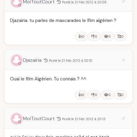
MoiToutCourt
Posté le 21 Feb 2012 à 20:08
Djazairia: tu parles de mascarades le film algérien ?
👍
👎
😂
🥰
0
0
0
0
Djazairia
Posté le 21 Feb 2012 à 20:10
Ouai le film Algérien. Tu connais ? ^^
👍
👎
😂
🥰
0
0
0
0
MoiToutCourt
Posté le 21 Feb 2012 à 20:13