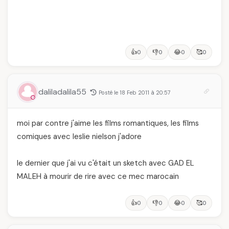
👍
👎
😂
🥰
0
0
0
0
daliladalila55
Posté le 18 Feb 2011 à 20:57
moi par contre j'aime les films romantiques, les films
comiques avec leslie nielson j'adore
le dernier que j'ai vu c'était un sketch avec GAD EL
MALEH à mourir de rire avec ce mec marocain
👍
👎
😂
🥰
0
0
0
0