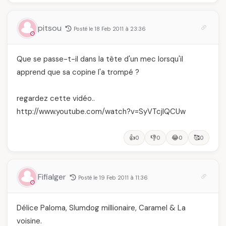
ongles
célébration de la Fête
des Mères hors du
temps
pitsou
Posté le 18 Feb 2011 à 23:36
Que se passe-t-il dans la tête d'un mec lorsqu'il
apprend que sa copine l'a trompé ?
regardez cette vidéo..
http://www.youtube.com/watch?v=SyVTcjIQCUw
👍
👎
😂
🥰
0
0
0
0
Fifialger
Posté le 19 Feb 2011 à 11:36
Délice Paloma, Slumdog millionaire, Caramel & La
voisine.