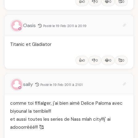
👍
👎
😂
🥰
0
0
0
0
Oasis
Posté le 19 Feb 2011 à 20:19
Titanic et Gladiator
👍
👎
😂
🥰
0
0
0
0
sally
Posté le 19 Feb 2011 à 21:01
comme toi fifialger, j'ai bien aimé Delice Paloma avec
biyouna! la terrible!!!
et aussi toutes les series de Nass mlah city!!!j' ai
adooorrééé!!! 🥰