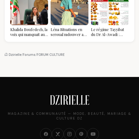
Khalida Boufedech, la
Léna Situations en
Le régime Tayyibat
voix qui manquait au
seroual mdouwer au
du Dr Al-Awadi :
sommet de l'État
Louvre : quand le
pourquoi il a séduit
algérien
pantalon des
des millions de
Algéroises devient la
femmes algériennes,
pièce mode de l'été
et ce que vous devez
Dzirielle
/
Forums
/
FORUM CULTURE
vraiment savoir
MAGAZINE & COMMUNAUTÉ — MODE, BEAUTÉ, MARIAGE &
CULTURE DZ