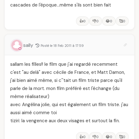
cascades de l'époque…même s'ils sont bien fait
👍
👎
😂
🥰
0
0
0
0
sally
Posté le 18 Feb 2011 à 17:59
sallam les filles!! le film que j'ai regardé recemment
c'est "au delà" avec cécile de France, et Matt Damon,
j'ai bien aimé même, si c''tait un film triste parce qu'il
parle de la mort. mon film préféré est l'échange (du
mème réalisateur)
avec Angélina jolie, qui est également un film triste. j'au
aussi aimé comme toi
tiziri: la vengence aux deux visages et surtout la fin.
👍
👎
😂
🥰
0
0
0
0