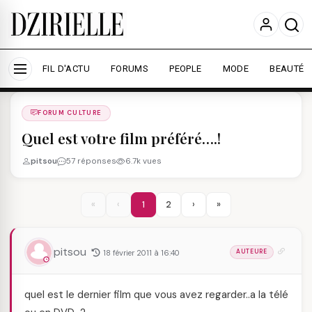
Nous utilisons des cookies pour améliorer votre
expérience et mesurer l'audience.
En savoir plus
Accepter tout
Personnaliser
FIL D'ACTU
FORUMS
PEOPLE
MODE
BEAUTÉ
Forums
/
FORUM CULTURE
/
FORUM CULTURE
Quel est votre film préféré….!
pitsou
57 réponses
6.7k vues
«
‹
1
2
›
»
pitsou
18 février 2011 à 16:40
AUTEURE
quel est le dernier film que vous avez regarder..a la télé