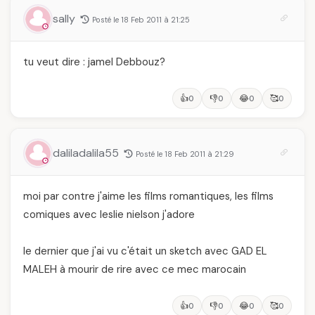
sally
Posté le 18 Feb 2011 à 21:25
tu veut dire : jamel Debbouz?
👍
👎
😂
🥰
0
0
0
0
daliladalila55
Posté le 18 Feb 2011 à 21:29
moi par contre j'aime les films romantiques, les films
comiques avec leslie nielson j'adore
le dernier que j'ai vu c'était un sketch avec GAD EL
MALEH à mourir de rire avec ce mec marocain
👍
👎
😂
🥰
0
0
0
0