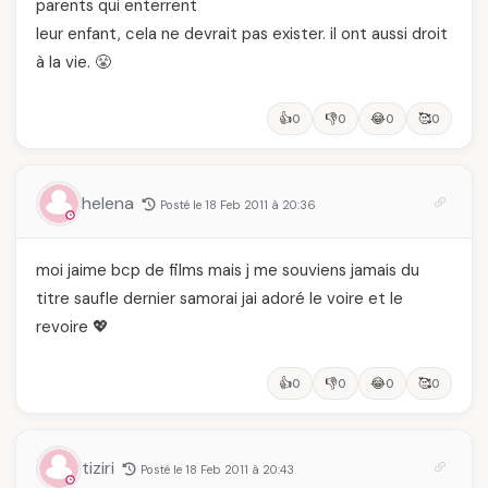
parents qui enterrent
leur enfant, cela ne devrait pas exister. il ont aussi droit
à la vie. 😤
👍
👎
😂
🥰
0
0
0
0
helena
Posté le 18 Feb 2011 à 20:36
moi jaime bcp de films mais j me souviens jamais du
titre saufle dernier samorai jai adoré le voire et le
revoire 💖
👍
👎
😂
🥰
0
0
0
0
tiziri
Posté le 18 Feb 2011 à 20:43