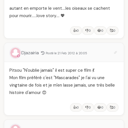
autant en emporte le vent….les oiseaux se cachent
pour mourir……love story…. 💖
👍
👎
😂
🥰
0
0
0
0
Djazairia
Posté le 21 Feb 2012 à 20:05
Pitsou "N'oublie jamais" il est super ce film 💃
Mon film préféré c'est "Mascarades" je l'ai vu une
vingtaine de fois et je m'en lasse jamais, une très belle
histoire d'amour 😍
👍
👎
😂
🥰
0
0
0
0