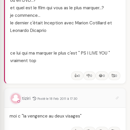
ou en DVD…?
et quel est le film qui vous as le plus marquer…?
je commence…
le dernier c'était Inception avec Marion Cotillard et
Leonardo Dicaprio
ce lui qui ma marquer le plus c'est " PS I LIVE YOU "
vraiment top
👍
👎
😂
🥰
0
0
0
0
tiziri
Posté le 18 Feb 2011 à 17:30
moi c "la vengence au deux visages"