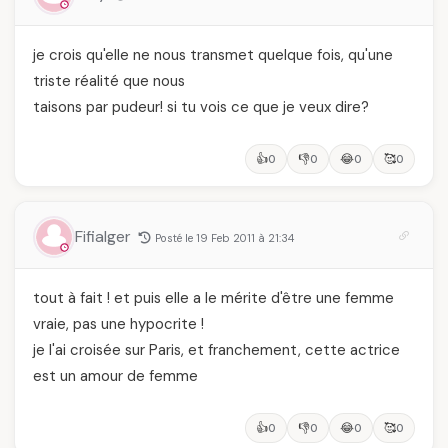
je crois qu'elle ne nous transmet quelque fois, qu'une
triste réalité que nous
taisons par pudeur! si tu vois ce que je veux dire?
👍
👎
😂
🥰
0
0
0
0
Fifialger
Posté le 19 Feb 2011 à 21:34
tout à fait ! et puis elle a le mérite d'être une femme
vraie, pas une hypocrite !
je l'ai croisée sur Paris, et franchement, cette actrice
est un amour de femme
👍
👎
😂
🥰
0
0
0
0