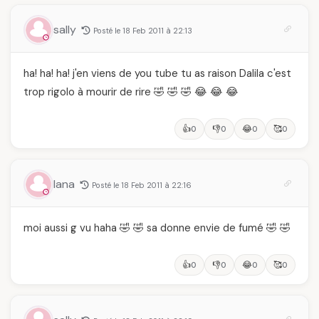
sally
Posté le 18 Feb 2011 à 22:13
ha! ha! ha! j'en viens de you tube tu as raison Dalila c'est
trop rigolo à mourir de rire 🤣 🤣 🤣 😂 😂 😂
👍
👎
😂
🥰
0
0
0
0
lana
Posté le 18 Feb 2011 à 22:16
moi aussi g vu haha 🤣 🤣 sa donne envie de fumé 🤣 🤣
👍
👎
😂
🥰
0
0
0
0