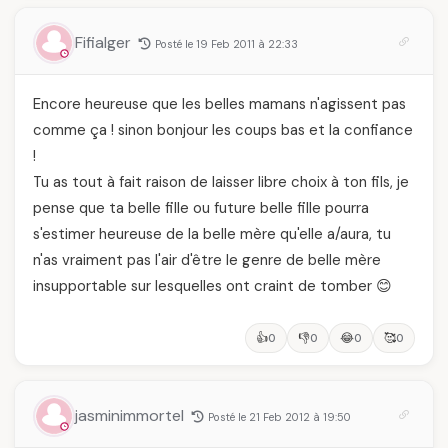
Fifialger
Posté le 19 Feb 2011 à 22:33
Encore heureuse que les belles mamans n'agissent pas
comme ça ! sinon bonjour les coups bas et la confiance
!
Tu as tout à fait raison de laisser libre choix à ton fils, je
pense que ta belle fille ou future belle fille pourra
s'estimer heureuse de la belle mère qu'elle a/aura, tu
n'as vraiment pas l'air d'être le genre de belle mère
insupportable sur lesquelles ont craint de tomber 😊
👍
👎
😂
🥰
0
0
0
0
jasminimmortel
Posté le 21 Feb 2012 à 19:50