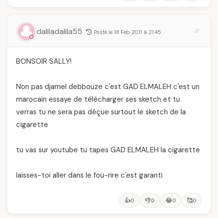
daliladalila55
Posté le 18 Feb 2011 à 21:45
BONSOIR SALLY!
Non pas djamel debbouze c'est GAD ELMALEH c'est un
marocain essaye de télécharger ses sketch et tu
verras tu ne sera pas déçue surtout le sketch de la
cigarette
tu vas sur youtube tu tapes GAD ELMALEH la cigarette
laisses-toi aller dans le fou-rire c'est garanti
👍
👎
😂
🥰
0
0
0
0