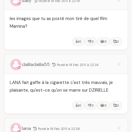
sally
Posté le 18 Feb 2011 à 22:19
les images que tu as posté mon tiré de quel film
Mamina?
👍
👎
😂
🥰
0
0
0
0
daliladalila55
Posté le 18 Feb 2011 à 22:34
LANA fait gaffe à la cigarette c'est très mauvais, je
plaisante, qu'est-ce qu'on se marre sur DZIRIELLE
👍
👎
😂
🥰
0
0
0
0
lana
Posté le 18 Feb 2011 à 22:38