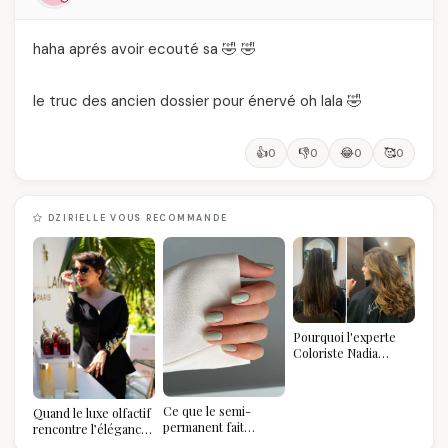
haha aprés avoir ecouté sa 🤣 🤣
le truc des ancien dossier pour énervé oh lala 🤣
👍
👎
😂
🥰
0
0
0
0
DZIRIELLE VOUS RECOMMANDE
Pourquoi l'experte
Coloriste Nadia
refuse de refaire
votre balayage (et
pourquoi vous allez
Ce que le semi-
Quand le luxe olfactif
l'adorer pour ça)
permanent fait
rencontre l’élégance
réellement à vos
algérienne : une