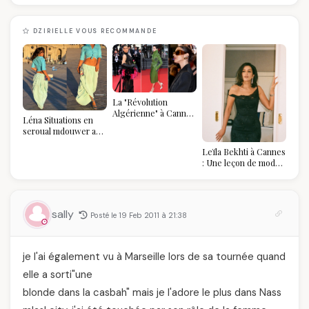
DZIRIELLE VOUS RECOMMANDE
La "Révolution
Algérienne" à Cannes
Léna Situations en
2026 : Au-delà du
seroual mdouwer au
glamour, l'affirmation
Louvre : quand le
souveraine
Leïla Bekhti à Cannes
pantalon des
: Une leçon de mode
Algéroises devient la
vintage,
pièce mode de l'été
d'engagement et de
transmission
sally
Posté le 19 Feb 2011 à 21:38
je l'ai également vu à Marseille lors de sa tournée quand
elle a sorti"une
blonde dans la casbah" mais je l'adore le plus dans Nass