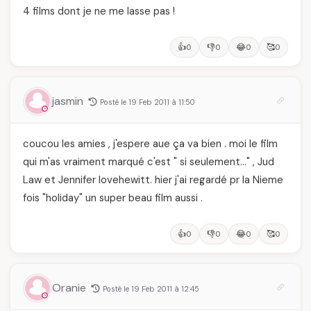
4 films dont je ne me lasse pas !
👍
👎
😂
🥰
0
0
0
0
jasmin
Posté le 19 Feb 2011 à 11:50
coucou les amies , j'espere aue ça va bien . moi le film
qui m'as vraiment marqué c'est " si seulement…" , Jud
Law et Jennifer lovehewitt. hier j'ai regardé pr la Nieme
fois "holiday" un super beau film aussi .
👍
👎
😂
🥰
0
0
0
0
Oranie
Posté le 19 Feb 2011 à 12:45