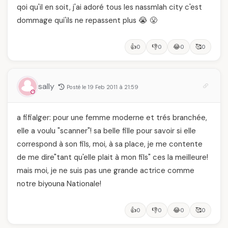
qoi qu'il en soit, j'ai adoré tous les nassmlah city c'est
dommage qui'ils ne repassent plus 😭 😤
👍
👎
😂
🥰
0
0
0
0
sally
Posté le 19 Feb 2011 à 21:59
a fifialger: pour une femme moderne et trés branchée,
elle a voulu "scanner"! sa belle fille pour savoir si elle
correspond à son fils, moi, à sa place, je me contente
de me dire"tant qu'elle plait à mon fils" ces la meilleure!
mais moi, je ne suis pas une grande actrice comme
notre biyouna Nationale!
👍
👎
😂
🥰
0
0
0
0