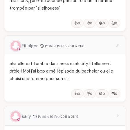
mlasl city, j'ai été touchée par son rôle de la femme
trompée par "si elhouess"
👍
👎
😂
🥰
0
0
0
0
Fifialger
Posté le 19 Feb 2011 à 21:41
aha elle est terrible dans ness mlah city ! tellement
drôle ! Moi j'ai bcp aimé l'épisode du bachelor ou elle
choisi une femme pour son fils
👍
👎
😂
🥰
0
0
0
0
sally
Posté le 19 Feb 2011 à 21:45