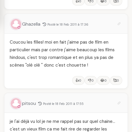
👍
👎
😂
🥰
0
0
0
0
Ghazella
Posté le 18 Feb 2011 à 17:36
Coucou les filles! moi en fait j'aime pas de film en
particulier mais par contre j'aime beaucoup les films
hindous, c'est trop romantique et en plus ya pas de
scènes "olé olé " donc c'est chouette !
👍
👎
😂
🥰
0
0
0
0
pitsou
Posté le 18 Feb 2011 à 17:55
je l'ai déjà vu lol je ne me rappel pas sur quel chaine…
c'est un vieux film ca me fait rire de regarder les