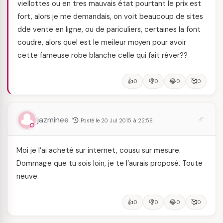
viellottes ou en tres mauvais état pourtant le prix est
fort, alors je me demandais, on voit beaucoup de sites
dde vente en ligne, ou de pariculiers, certaines la font
coudre, alors quel est le meileur moyen pour avoir
cette fameuse robe blanche celle qui fait rêver??
👍
👎
😂
🥰
0
0
0
0
jazminee
Posté le 20 Jul 2015 à 22:58
Moi je l’ai acheté sur internet, cousu sur mesure.
Dommage que tu sois loin, je te l’aurais proposé. Toute
neuve.
👍
👎
😂
🥰
0
0
0
0