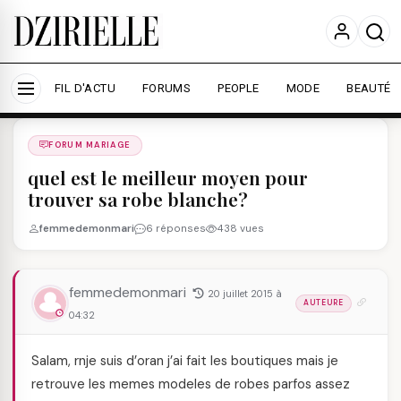
Nous utilisons des cookies pour améliorer votre
expérience et mesurer l'audience.
En savoir plus
Accepter tout
Personnaliser
FIL D'ACTU
FORUMS
PEOPLE
MODE
BEAUTÉ
Forums
/
FORUM MARIAGE
/
FORUM MARIAGE
quel est le meilleur moyen pour
trouver sa robe blanche?
femmedemonmari
6 réponses
438 vues
femmedemonmari
20 juillet 2015 à
AUTEURE
04:32
Salam, rnje suis d’oran j’ai fait les boutiques mais je
retrouve les memes modeles de robes parfos assez