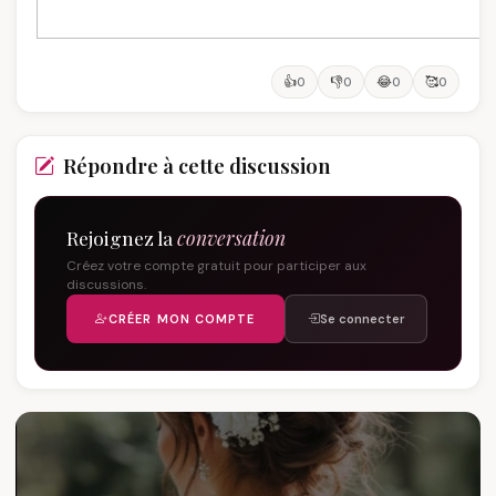
👍
👎
😂
🥰
0
0
0
0
Répondre à cette discussion
Rejoignez la
conversation
Créez votre compte gratuit pour participer aux
discussions.
CRÉER MON COMPTE
Se connecter