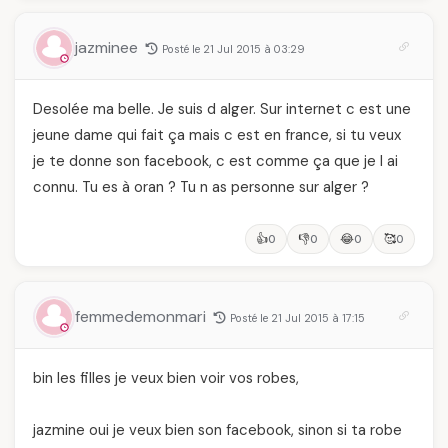
jazminee
Posté le 21 Jul 2015 à 03:29
Desolée ma belle. Je suis d alger. Sur internet c est une
jeune dame qui fait ça mais c est en france, si tu veux
je te donne son facebook, c est comme ça que je l ai
connu. Tu es à oran ? Tu n as personne sur alger ?
👍
👎
😂
🥰
0
0
0
0
femmedemonmari
Posté le 21 Jul 2015 à 17:15
bin les filles je veux bien voir vos robes,
jazmine oui je veux bien son facebook, sinon si ta robe