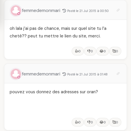
femmedemonmari
Posté le 21 Jul 2015 à 00:50
oh lala j’ai pas de chance, mais sur quel site tu l’a
cheté?? peut tu mettre le lien du site, merci.
👍
👎
😂
🥰
0
0
0
0
femmedemonmari
Posté le 21 Jul 2015 à 01:48
pouvez vous donnez des adresses sur oran?
👍
👎
😂
🥰
0
0
0
0