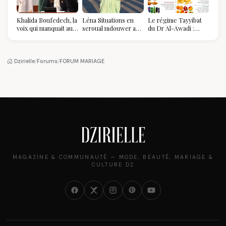
Khalida Boufedech, la
Léna Situations en
Le régime Tayyibat
voix qui manquait au
seroual mdouwer au
du Dr Al-Awadi :
sommet de l'État
Louvre : quand le
pourquoi il a séduit
algérien
pantalon des
des millions de
Algéroises devient la
femmes algériennes,
pièce mode de l'été
et ce que vous devez
Dzirielle
/
Forums
/
FORUM MARIAGE
vraiment savoir
MAGAZINE & COMMUNAUTÉ — MODE, BEAUTÉ, MARIAGE &
CULTURE DZ