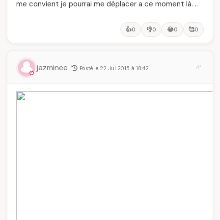
me convient je pourrai me déplacer a ce moment là. ..
👍
👎
😂
🥰
0
0
0
0
jazminee
Posté le 22 Jul 2015 à 18:42