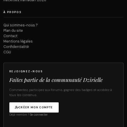
Recettes Ramadan 2026
À PROPOS
Qui sommes-nous ?
Plan du site
Contact
Mentions légales
Confidentialité
CGU
REJOIGNEZ-NOUS
Faites partie de la communauté Dzirielle
Commentez, participez aux forums, gagnez des badges et accédez à
tous les contenus.
CRÉER MON COMPTE
Déjà membre ?
Se connecter