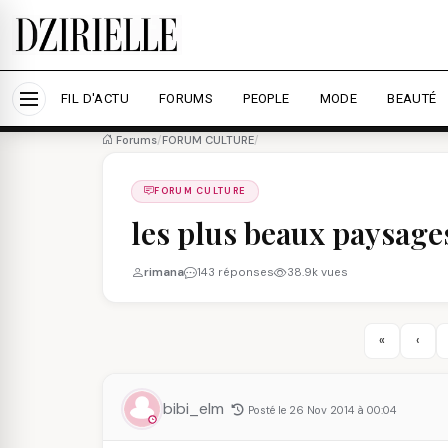
Nous utilisons des cookies pour améliorer votre expé
savoir plus
Accepter tout
Personna
FIL D'ACTU
FORUMS
PEOPLE
MODE
BEAUTÉ
Forums
/
FORUM CULTURE
/
FORUM CULTURE
les plus beaux paysage
rimana
143 réponses
38.9k vues
«
‹
bibi_elm
Posté le 26 Nov 2014 à 00:04