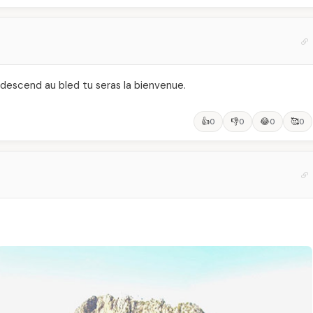
je descend au bled tu seras la bienvenue.
👍
👎
😂
🥰
0
0
0
0