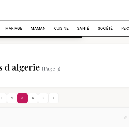
rience et mesurer l'audience.
En
liser
MARIAGE
MAMAN
CUISINE
SANTÉ
SOCIÉTÉ
PER
s d algerie
(Page 3)
1
2
3
4
›
»