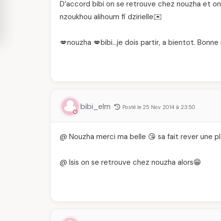
D’accord bibi on se retrouve chez nouzha et on 
nzoukhou alihoum fi dzirielle✉️
💋nouzha 💋bibi…je dois partir, a bientot. Bonne nu
bibi_elm
Posté le 25 Nov 2014 à 23:50
@ Nouzha merci ma belle 😘 sa fait rever une pl
@ Isis on se retrouve chez nouzha alors😁