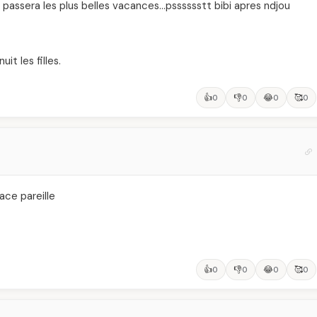
passera les plus belles vacances…psssssstt bibi apres ndjou
it les filles.
👍
👎
😂
🥰
0
0
0
0
ace pareille
👍
👎
😂
🥰
0
0
0
0