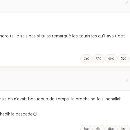
roits, je sais pas si tu as remarqué les touristes qu’il avait cet
👍
👎
😂
🥰
0
0
0
0
mais on n’avait beaucoup de temps…la prochaine fois inchallah.
 hadik la cascade😄
👍
👎
😂
🥰
0
0
0
0