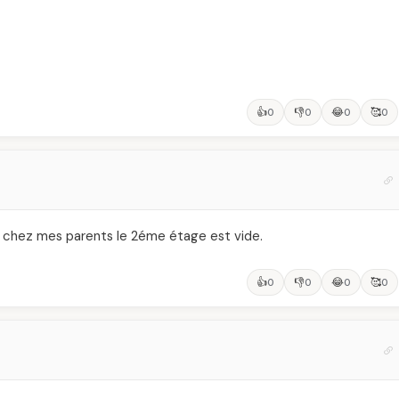
👍
👎
😂
🥰
0
0
0
0
z, chez mes parents le 2éme étage est vide.
👍
👎
😂
🥰
0
0
0
0