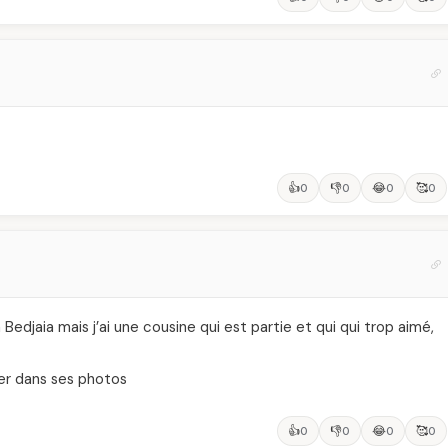
👍
👎
😂
🥰
0
0
0
0
Bedjaia mais j’ai une cousine qui est partie et qui qui trop aimé,
trer dans ses photos
👍
👎
😂
🥰
0
0
0
0