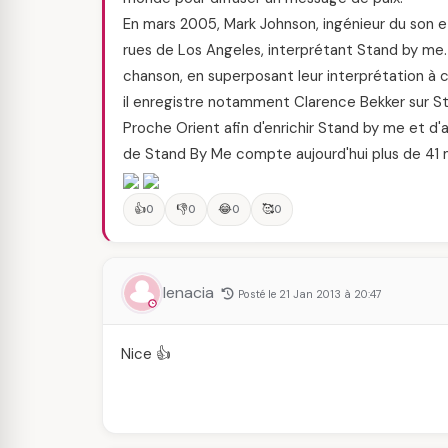
En mars 2005, Mark Johnson, ingénieur du son et 
rues de Los Angeles, interprétant Stand by me.
chanson, en superposant leur interprétation à ce
il enregistre notamment Clarence Bekker sur Stan
Proche Orient afin d'enrichir Stand by me et d
de Stand By Me compte aujourd'hui plus de 41 mi
👍
👎
😂
🥰
0
0
0
0
lenacia
Posté le 21 Jan 2013 à 20:47
Nice 👍