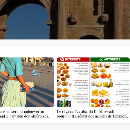
ions en seroual mdouwer au
Le régime Tayyibat du Dr Al-Awadi :
and le pantalon des Algéroises
pourquoi il a séduit des millions de femmes
ièce mode de l'été
algériennes, et ce que vous devez vraiment
savoir