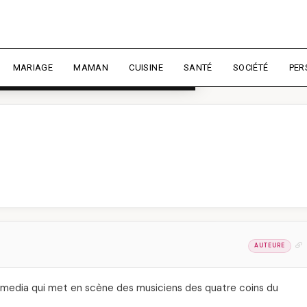
rience et mesurer l'audience.
En
liser
MARIAGE
MAMAN
CUISINE
SANTÉ
SOCIÉTÉ
PER
AUTEURE
imedia qui met en scène des musiciens des quatre coins du