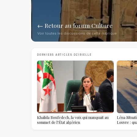
← Retour au forum Culture
Voir toutes les discussions de cette rubrique
DERNIERS ARTICLES DZIRIELLE
Khalida Boufedech, la voix qui manquait au
Léna Situat
sommet de l'État algérien
Louvre : qu
devient la p