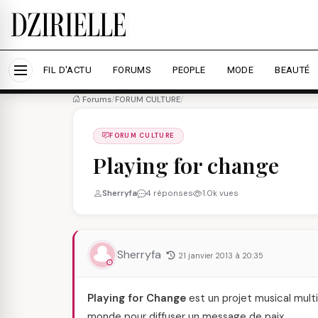
Nous utilisons des cookies pour améliorer votre expé
savoir plus
Accepter tout
Personna
FIL D'ACTU
FORUMS
PEOPLE
MODE
BEAUTÉ
Forums
/
FORUM CULTURE
/
FORUM CULTURE
Playing for change
Sherryfa
4 réponses
1.0k vues
Sherryfa
21 janvier 2013 à 20:35
Playing for Change
est un projet musical mult
monde pour diffuser un message de paix.