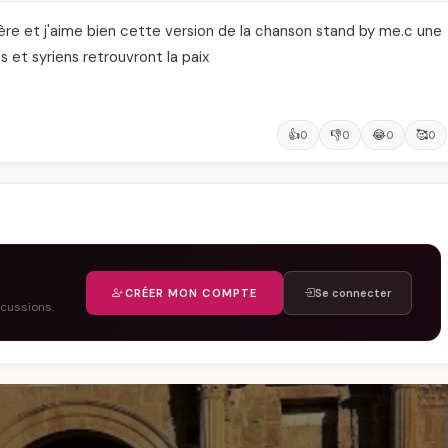
emière et j'aime bien cette version de la chanson stand by me.c une
s et syriens retrouvront la paix
👍
👎
😂
🥰
0
0
0
0
CRÉER MON COMPTE
Se connecter
scussions.