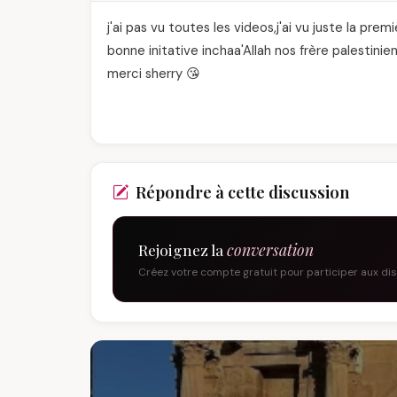
j'ai pas vu toutes les videos,j'ai vu juste la pr
bonne initative inchaa'Allah nos frère palestinien
merci sherry 😘
Répondre à cette discussion
Rejoignez la
conversation
Créez votre compte gratuit pour participer aux di