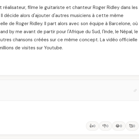
réalisateur, filme le guitariste et chanteur Roger Ridley dans les
 Il décide alors d'ajouter d'autres musiciens à cette même
lle de Roger Ridley. Il part alors avec son équipe à Barcelone, où
d by me avant de partir pour l'Afrique du Sud, l'Inde, le Népal, le
'autres chansons créées sur ce même concept. La vidéo officielle
llions de visites sur Youtube.
👍
👎
😂
🥰
0
0
0
0