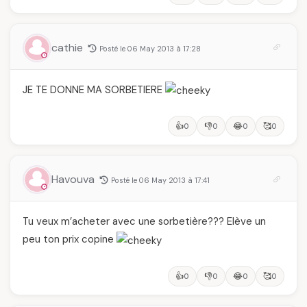
cathie
Posté le 06 May 2013 à 17:28
JE TE DONNE MA SORBETIERE
👍
👎
😂
🥰
0
0
0
0
Havouva
Posté le 06 May 2013 à 17:41
Tu veux m’acheter avec une sorbetière??? Elève un
peu ton prix copine
👍
👎
😂
🥰
0
0
0
0