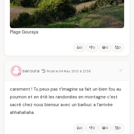
Plage Gouraya
👍
👎
😂
🥰
0
0
0
0
saroura
Posté le 04 May 2013 à 21:56
carement ! Tu peux pas t’imagine sa fait un bien fou au
poumon et en été les randonées en montagne c’est
sacré chez nous biensur avec un barbuc a l’arrivée
ahhahahaha
👍
👎
😂
🥰
0
0
0
0