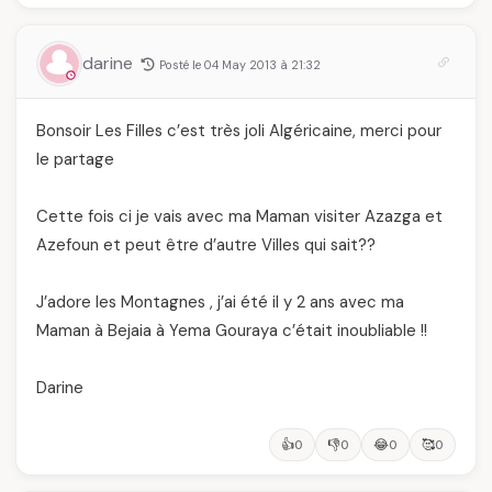
darine
Posté le 04 May 2013 à 21:32
Bonsoir Les Filles c’est très joli Algéricaine, merci pour
le partage
Cette fois ci je vais avec ma Maman visiter Azazga et
Azefoun et peut être d’autre Villes qui sait??
J’adore les Montagnes , j’ai été il y 2 ans avec ma
Maman à Bejaia à Yema Gouraya c’était inoubliable !!
Darine
👍
👎
😂
🥰
0
0
0
0