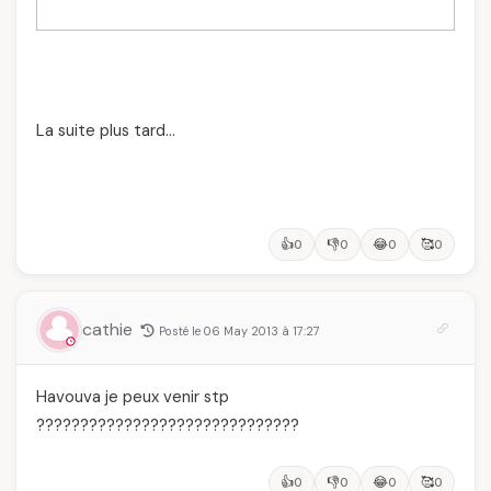
La suite plus tard…
👍
👎
😂
🥰
0
0
0
0
cathie
Posté le 06 May 2013 à 17:27
Havouva je peux venir stp
??????????????????????????????
👍
👎
😂
🥰
0
0
0
0