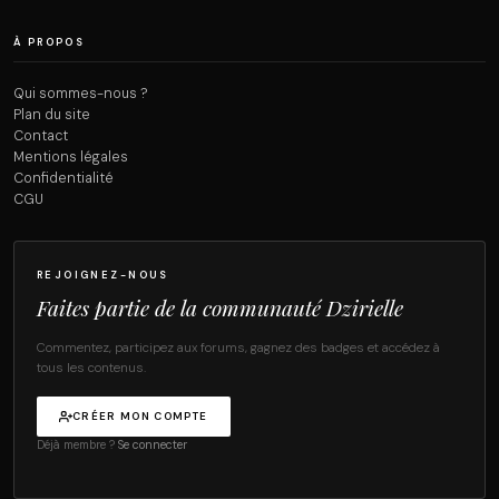
À PROPOS
Qui sommes-nous ?
Plan du site
Contact
Mentions légales
Confidentialité
CGU
REJOIGNEZ-NOUS
Faites partie de la communauté Dzirielle
Commentez, participez aux forums, gagnez des badges et accédez à
tous les contenus.
CRÉER MON COMPTE
Déjà membre ?
Se connecter