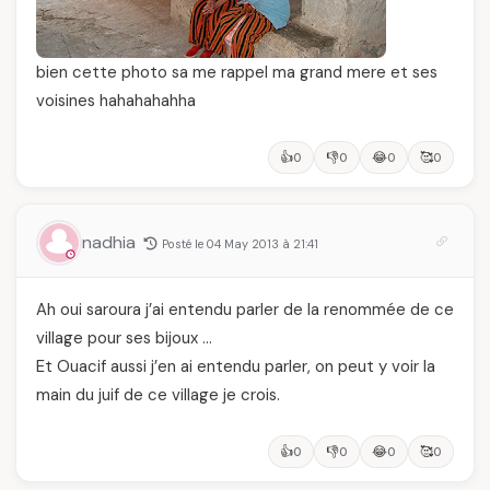
bien cette photo sa me rappel ma grand mere et ses
voisines hahahahahha
👍
👎
😂
🥰
0
0
0
0
nadhia
Posté le 04 May 2013 à 21:41
Ah oui saroura j’ai entendu parler de la renommée de ce
village pour ses bijoux …
Et Ouacif aussi j’en ai entendu parler, on peut y voir la
main du juif de ce village je crois.
👍
👎
😂
🥰
0
0
0
0