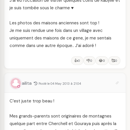
J’ai eu l’occasion de visiter quelques coins de Kabylie et
je suis tombée sous le charme ♥
Les photos des maisons anciennes sont top !
Je me suis rendue une fois dans un village avec
uniquement des maisons de ce gene, je me sentais
comme dans une autre époque.. J’ai adoré !
👍
👎
😂
🥰
0
0
0
0
ailita
Posté le 04 May 2013 à 21:04
C’est juste trop beau !
Mes grands-parents sont originaires de montagnes
quelque part entre Cherchell et Gouraya puis après la