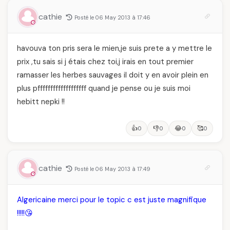
cathie
Posté le 06 May 2013 à 17:46
havouva ton pris sera le mien,je suis prete a y mettre le
prix ,tu sais si j étais chez toi,j irais en tout premier
ramasser les herbes sauvages il doit y en avoir plein en
plus pfffffffffffffffffff quand je pense ou je suis moi
hebitt nepki !!
👍
👎
😂
🥰
0
0
0
0
cathie
Posté le 06 May 2013 à 17:49
Algericaine merci pour le topic c est juste magnifique
!!!!!😘