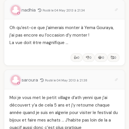
nadhia
Posté le 04 May 2013 à 21:34
Oh qu’est-ce que j’aimerais monter à Yema Gouraya,
j’ai pas encore eu l’occasion d’y monter !
La vue doit être magnifique …
👍
👎
😂
🥰
0
0
0
0
saroura
Posté le 04 May 2013 à 21:38
Moi je vous met le petit village d’ath yenni que j’ai
découvert y’a de cela 5 ans et j’y retourne chaque
année quand je suis en algerie pour visiter le festival du
bijoux et faire mes achats … J’habite pas loin de la a
ouacif aussi donc c’est plus pratique