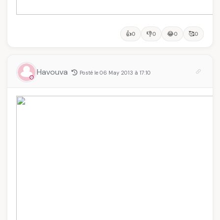
👍
👎
😂
🥰
0
0
0
0
Havouva
Posté le 06 May 2013 à 17:10