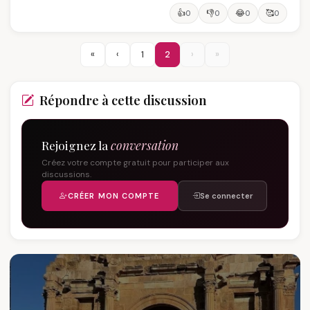
👍
👎
😂
🥰
0
0
0
0
«
‹
1
2
›
»
Répondre à cette discussion
Rejoignez la
conversation
Créez votre compte gratuit pour participer aux
discussions.
CRÉER MON COMPTE
Se connecter