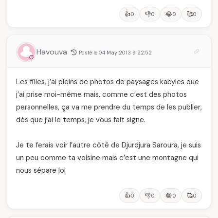
👍
👎
😂
🥰
0
0
0
0
Havouva
Posté le 04 May 2013 à 22:52
Les filles, j’ai pleins de photos de paysages kabyles que
j’ai prise moi-même mais, comme c’est des photos
personnelles, ça va me prendre du temps de les publier,
dés que j’ai le temps, je vous fait signe.
Je te ferais voir l’autre côté de Djurdjura Saroura, je suis
un peu comme ta voisine mais c’est une montagne qui
nous sépare lol
👍
👎
😂
🥰
0
0
0
0