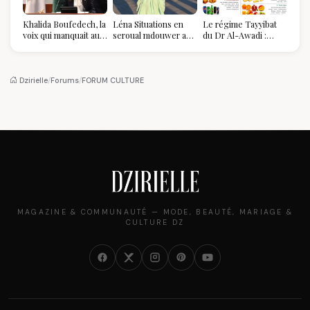
Khalida Boufedech, la
Léna Situations en
Le régime Tayyibat
voix qui manquait au
seroual mdouwer au
du Dr Al-Awadi :
sommet de l'État
Louvre : quand le
pourquoi il a séduit
algérien
pantalon des
des millions de
Algéroises devient la
femmes algériennes,
pièce mode de l'été
et ce que vous devez
Dzirielle
/
Forums
/
FORUM CULTURE
vraiment savoir
MAGAZINE & COMMUNAUTÉ — MODE, BEAUTÉ, MARIAGE &
CULTURE DZ