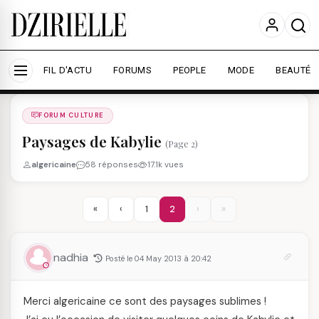
Nous utilisons des cookies pour améliorer votre
expérience et mesurer l'audience.
En savoir plus
Accepter tout
Personnaliser
FIL D'ACTU
FORUMS
PEOPLE
MODE
BEAUTÉ
Forums
/
FORUM CULTURE
/
FORUM CULTURE
Paysages de Kabylie
(Page 2)
algericaine
58 réponses
17.1k vues
«
‹
1
2
›
»
nadhia
Posté le 04 May 2013 à 20:42
Merci algericaine ce sont des paysages sublimes !