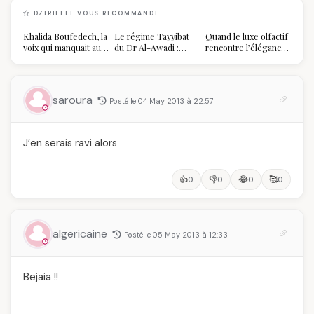
DZIRIELLE VOUS RECOMMANDE
Khalida Boufedech, la
Le régime Tayyibat
Quand le luxe olfactif
voix qui manquait au
du Dr Al-Awadi :
rencontre l’élégance
sommet de l'État
pourquoi il a séduit
algérienne : une
algérien
des millions de
célébration de la Fête
femmes algériennes,
des Mères hors du
et ce que vous devez
temps
saroura
Posté le 04 May 2013 à 22:57
vraiment savoir
J’en serais ravi alors
👍
👎
😂
🥰
0
0
0
0
algericaine
Posté le 05 May 2013 à 12:33
Bejaia !!