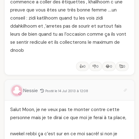
commence a coller des étiquettes , khalihoom c une
preuve que vous êtes une très bonne femme ….un
conseil : zidi katlihoom quand tu les vois zidi
ddahkilhoom et ,’arretes pas de sourir et surtout fais
leurs de bien quand tu as l’occasion comme ça ils vont
se sentir redicule et ils collecterons le maximum de
dnoob
👍
👎
😂
🥰
0
0
0
0
Nessie
Posté le 14 Jul 2013 à 12:08
Salut Moon, je ne veux pas te monter contre cette
personne mais je te dirai ce que moi je ferai à ta place,
nwekel rebbi ça c’est sur en ce moi sacré! si non je