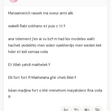
Mataamerich rassek ma soeur armi alik
wakelli Rabi sobhano et puis c tt !!
ana telement j’en ai vu bzf m had les modeles walit
hachek yedekhlo men wden oyekherdjo men weden keli
hder et keli semaa voila
Et Allah yahdi makhelek !!
Elli fort fort !!! Makhelaha ghir cheb Bilel !!
lokan madjina fort o khir menehom mayahdero fina voila
!!!
👍
👎
😂
🥰
0
0
0
0