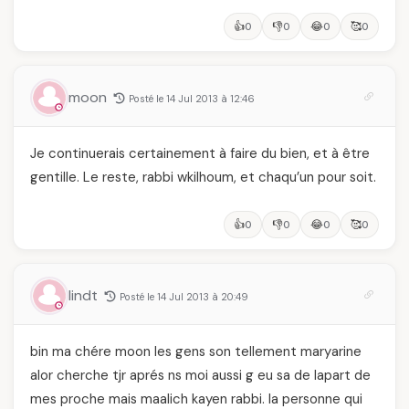
👍
👎
😂
🥰
0
0
0
0
moon
Posté le 14 Jul 2013 à 12:46
Je continuerais certainement à faire du bien, et à être
gentille. Le reste, rabbi wkilhoum, et chaqu’un pour soit.
👍
👎
😂
🥰
0
0
0
0
lindt
Posté le 14 Jul 2013 à 20:49
bin ma chére moon les gens son tellement maryarine
alor cherche tjr aprés ns moi aussi g eu sa de lapart de
mes proche mais maalich kayen rabbi. la personne qui