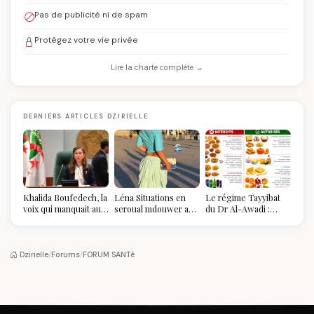
Pas de publicité ni de spam
Protégez votre vie privée
Lire la charte complète →
DERNIERS ARTICLES DZIRIELLE
Khalida Boufedech, la
Léna Situations en
Le régime Tayyibat
voix qui manquait au
seroual mdouwer au
du Dr Al-Awadi :
sommet de l'État
Louvre : quand le
pourquoi il a séduit
algérien
pantalon des
des millions de
Algéroises devient la
femmes algériennes,
pièce mode de l'été
et ce que vous devez
Dzirielle
/
Forums
/
FORUM SANTé
vraiment savoir