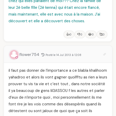
chez qui elles parlaient de moi??? Chez la famille de
leur 2è belle fille (2è kenna) qui était encore fiancé,
mais maintenant, elle est avec nous à la maison. J’ai
découvert et elle a découvert des choses.
👍
👎
😂
🥰
0
0
0
0
flower754
Posté le 14 Jul 2013 à 12:08
il faut pas donner de l’importance a ce blabla khalihoom
yahadroo et alors ils vont gagner quoi!!!!tu as rien a leurs
prouver tu vis ta vie et c’est tout , dans notre société
il ya beaucoup de gens liI3ASSOU f les autres et parler
d’eux de n’importe quoi , moi personnellement ils me
font rire je les vois comme des désespérés quand ils
détestent ou sont jaloux de quoi que ça soit ils