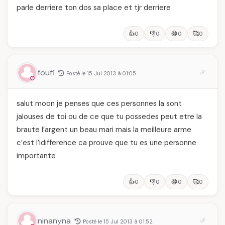
parle derriere ton dos sa place et tjr derriere
👍
👎
😂
🥰
0
0
0
0
foufi
Posté le 15 Jul 2013 à 01:05
salut moon je penses que ces personnes la sont
jalouses de toi ou de ce que tu possedes peut etre la
braute l’argent un beau mari mais la meilleure arme
c’est l’idifference ca prouve que tu es une personne
importante
👍
👎
😂
🥰
0
0
0
0
ninanyna
Posté le 15 Jul 2013 à 01:52