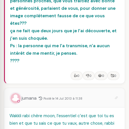
personnes proches, que vous traitiez avec bonté
et générosité, parlaient de vous, pour donner une
image complétement fausse de ce que vous
êtes???
ça ne fait que deux jours que je l’ai découverte, et
j’en suis choquée.
Ps : la personne qui me l’a transmise, n’a aucun
intérêt de me mentir, je penses.
????
👍
👎
😂
🥰
0
0
0
0
jumana
Posté le 14 Jul 2013 à 11:38
Wakkli rabi chère moon, l’essentiel c’est que toi tu es
bien et que tu sais ce que tu vaux, autre chose, rabbi