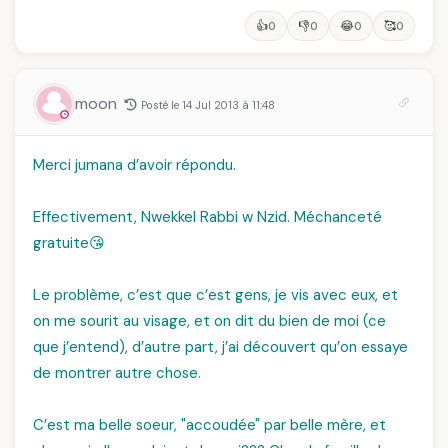
👍
👎
😂
🥰
0
0
0
0
moon
Posté le 14 Jul 2013 à 11:48
Merci jumana d’avoir répondu.
Effectivement, Nwekkel Rabbi w Nzid. Méchanceté
gratuite😘
Le problème, c’est que c’est gens, je vis avec eux, et
on me sourit au visage, et on dit du bien de moi (ce
que j’entend), d’autre part, j’ai découvert qu’on essaye
de montrer autre chose.
C’est ma belle soeur, "accoudée" par belle mère, et