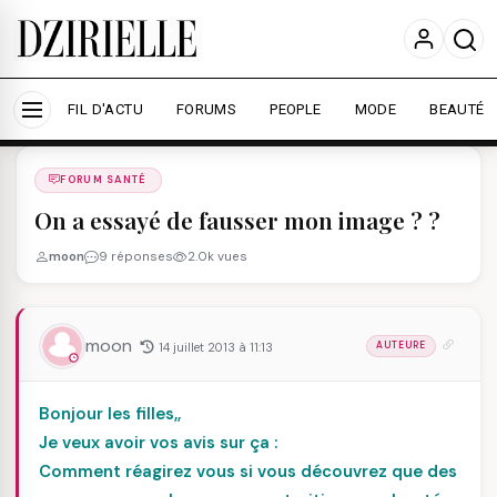
Nous utilisons des cookies pour améliorer votre
expérience et mesurer l'audience.
En savoir plus
Accepter tout
Personnaliser
FIL D'ACTU
FORUMS
PEOPLE
MODE
BEAUTÉ
Forums
/
FORUM SANTé
/
FORUM SANTÉ
On a essayé de fausser mon image ? ?
moon
9 réponses
2.0k vues
moon
14 juillet 2013 à 11:13
AUTEURE
Bonjour les filles,,
Je veux avoir vos avis sur ça :
Comment réagirez vous si vous découvrez que des