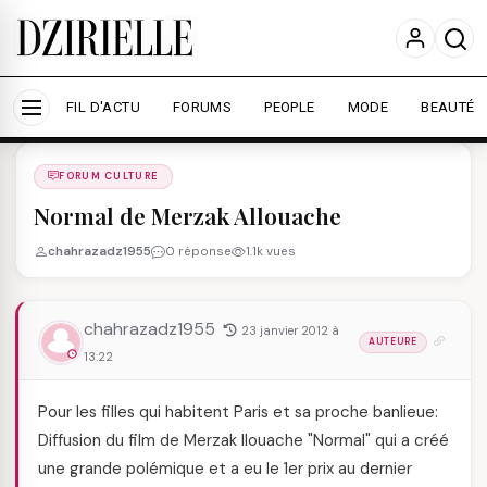
Nous utilisons des cookies pour améliorer votre
expérience et mesurer l'audience.
En savoir plus
Accepter tout
Personnaliser
FIL D'ACTU
FORUMS
PEOPLE
MODE
BEAUTÉ
Forums
/
FORUM CULTURE
/
FORUM CULTURE
Normal de Merzak Allouache
chahrazadz1955
0 réponse
1.1k vues
chahrazadz1955
23 janvier 2012 à
AUTEURE
13:22
Pour les filles qui habitent Paris et sa proche banlieue:
Diffusion du film de Merzak llouache "Normal" qui a créé
une grande polémique et a eu le 1er prix au dernier