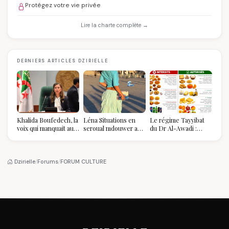
Protégez votre vie privée
Lire la charte complète →
DERNIERS ARTICLES DZIRIELLE
Khalida Boufedech, la
Léna Situations en
Le régime Tayyibat
voix qui manquait au
seroual mdouwer au
du Dr Al-Awadi :
sommet de l'État
Louvre : quand le
pourquoi il a séduit
algérien
pantalon des
des millions de
Algéroises devient la
femmes algériennes,
pièce mode de l'été
et ce que vous devez
Dzirielle
/
Forums
/
FORUM CULTURE
vraiment savoir