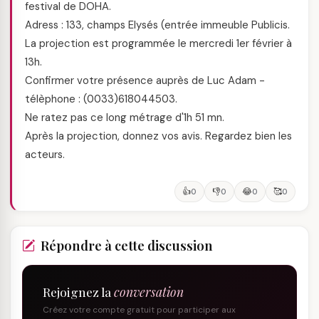
festival de DOHA.
Adress : 133, champs Elysés (entrée immeuble Publicis.
La projection est programmée le mercredi 1er février à
13h.
Confirmer votre présence auprès de Luc Adam -
télèphone : (0033)618044503.
Ne ratez pas ce long métrage d'1h 51 mn.
Après la projection, donnez vos avis. Regardez bien les
acteurs.
👍
👎
😂
🥰
0
0
0
0
Répondre à cette discussion
Rejoignez la
conversation
Créez votre compte gratuit pour participer aux