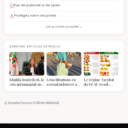
Pas de publicité ni de spam
Protégez votre vie privée
Lire la charte complète →
DERNIERS ARTICLES DZIRIELLE
Khalida Boufedech, la
Léna Situations en
Le régime Tayyibat
voix qui manquait au
seroual mdouwer au
du Dr Al-Awadi :
sommet de l'État
Louvre : quand le
pourquoi il a séduit
algérien
pantalon des
des millions de
Algéroises devient la
femmes algériennes,
pièce mode de l'été
et ce que vous devez
Dzirielle
/
Forums
/
FORUM MARIAGE
vraiment savoir