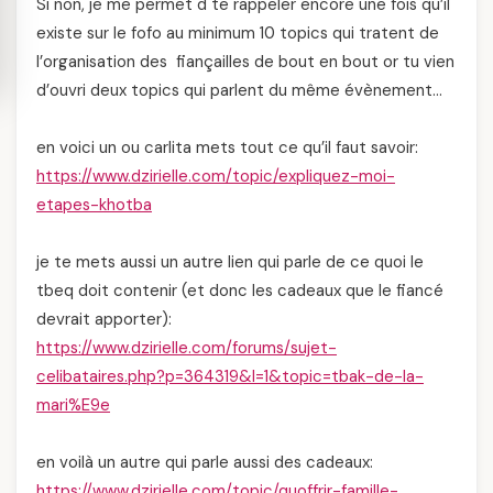
Si non, je me permet d te rappeler encore une fois qu’il
existe sur le fofo au minimum 10 topics qui tratent de
l’organisation des fiançailles de bout en bout or tu vien
d’ouvri deux topics qui parlent du même évènement…
en voici un ou carlita mets tout ce qu’il faut savoir:
https://www.dzirielle.com/topic/expliquez-moi-
etapes-khotba
je te mets aussi un autre lien qui parle de ce quoi le
tbeq doit contenir (et donc les cadeaux que le fiancé
devrait apporter):
https://www.dzirielle.com/forums/sujet-
celibataires.php?p=364319&l=1&topic=tbak-de-la-
mari%E9e
en voilà un autre qui parle aussi des cadeaux:
https://www.dzirielle.com/topic/quoffrir-famille-