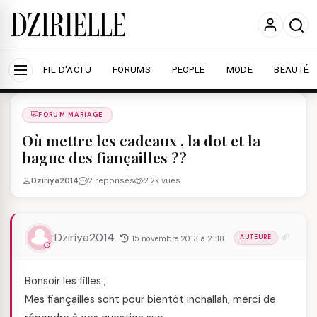
Nous utilisons des cookies pour améliorer votre
expérience et mesurer l'audience.
En savoir plus
Accepter tout
Personnaliser
FIL D'ACTU
FORUMS
PEOPLE
MODE
BEAUTÉ
Forums
/
FORUM MARIAGE
/
FORUM MARIAGE
Où mettre les cadeaux , la dot et la
bague des fiançailles ??
Dziriya2014
2 réponses
2.2k vues
Dziriya2014
15 novembre 2013 à 21:18
AUTEURE
Bonsoir les filles ;
Mes fiançailles sont pour bientôt inchallah, merci de