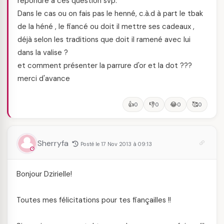
répondre à ces question svp.
Dans le cas ou on fais pas le henné, c.à.d à part le tbak
de la héné , le fiancé ou doit il mettre ses cadeaux ,
déjà selon les traditions que doit il ramené avec lui
dans la valise ?
et comment présenter la parrure d'or et la dot ???
merci d'avance
👍
👎
😂
🥰
0
0
0
0
Sherryfa
Posté le 17 Nov 2013 à 09:13
Bonjour Dzirielle!
Toutes mes félicitations pour tes fiançailles !!