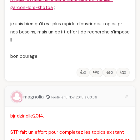
garcon-lors-khotba
;
je sais bien qu’il est plus rapide d’ouvrir des topics pr
nos besoins, mais un petit effort de recherche s’impose
!!
bon courage.
👍
👎
😂
🥰
0
0
0
0
magnolia
Posté le 18 Nov 2013 à 03:36
bjr dzirielle2014.
STP fait un effort pour completez les topics existant