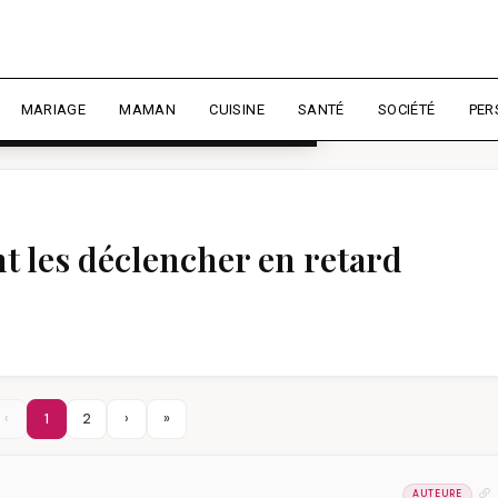
rience et mesurer l'audience.
En
liser
MARIAGE
MAMAN
CUISINE
SANTÉ
SOCIÉTÉ
PER
 les déclencher en retard
‹
1
2
›
»
AUTEURE