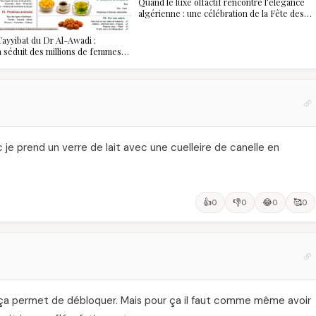
Quand le luxe olfactif rencontre l’élégance
algérienne : une célébration de la Fête des
Mères hors du temps
ayyibat du Dr Al-Awadi :
 a séduit des millions de femmes
, et ce que vous devez vraiment
c je prend un verre de lait avec une cuelleire de canelle en
👍
👎
😂
🥰
0
0
0
0
e ça permet de débloquer. Mais pour ça il faut comme même avoir