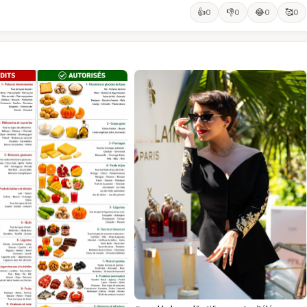
👍
👎
😂
🥰
0
0
0
0