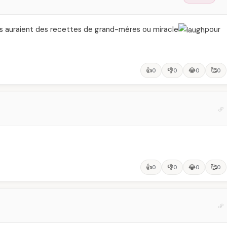
ettes auraient des recettes de grand-méres ou miracle
pour
👍
👎
😂
🥰
0
0
0
0
👍
👎
😂
🥰
0
0
0
0