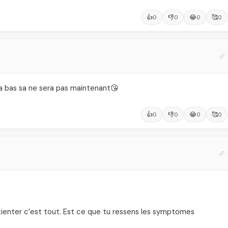
👍
👎
😂
🥰
0
0
0
0
la bas sa ne sera pas maintenant😘
👍
👎
😂
🥰
0
0
0
0
atienter c’est tout. Est ce que tu ressens les symptomes