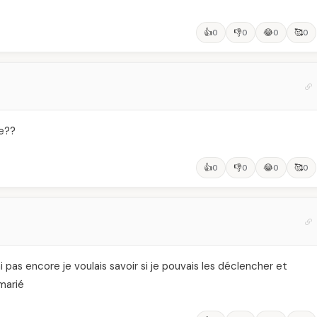
👍
👎
😂
🥰
0
0
0
0
de??
👍
👎
😂
🥰
0
0
0
0
l’ai pas encore je voulais savoir si je pouvais les déclencher et
marié