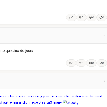
👍
👎
😂
🥰
0
0
0
0
une quizaine de jours
👍
👎
😂
🥰
0
0
0
0
endre rendez vous chez une gynécologue ,elle te dira exactement
ler d autre ma andich recettes ta3 many