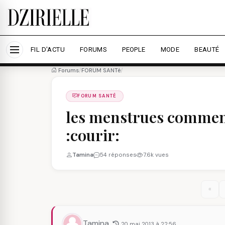
Nous utilisons des cookies pour améliorer votre expé
savoir plus
Accepter tout
Personna
FIL D'ACTU
FORUMS
PEOPLE
MODE
BEAUTÉ
Forums
/
FORUM SANTé
/
FORUM SANTÉ
les menstrues comment
:courir:
Tamina
54 réponses
7.6k vues
«
Tamina
20 mai 2013 à 22:56