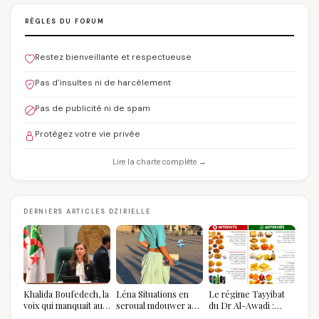
RÈGLES DU FORUM
Restez bienveillante et respectueuse
Pas d'insultes ni de harcèlement
Pas de publicité ni de spam
Protégez votre vie privée
Lire la charte complète →
DERNIERS ARTICLES DZIRIELLE
Khalida Boufedech, la
Léna Situations en
Le régime Tayyibat
voix qui manquait au
seroual mdouwer au
du Dr Al-Awadi :
sommet de l'État
Louvre : quand le
pourquoi il a séduit