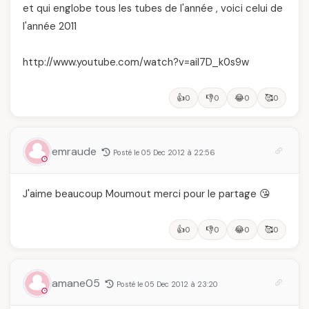
et qui englobe tous les tubes de l'année , voici celui de
l'année 2011
http://www.youtube.com/watch?v=ail7D_k0s9w
👍
👎
😂
🥰
0
0
0
0
emraude
Posté le 05 Dec 2012 à 22:56
J'aime beaucoup Moumout merci pour le partage 😘
👍
👎
😂
🥰
0
0
0
0
amane05
Posté le 05 Dec 2012 à 23:20