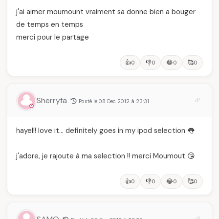
j'ai aimer moumount vraiment sa donne bien a bouger
de temps en temps
merci pour le partage
👍
👎
😂
🥰
0
0
0
0
Sherryfa
Posté le 08 Dec 2012 à 23:31
hayel!! love it… definitely goes in my ipod selection 👅
j'adore, je rajoute à ma selection !! merci Moumout 😘
👍
👎
😂
🥰
0
0
0
0