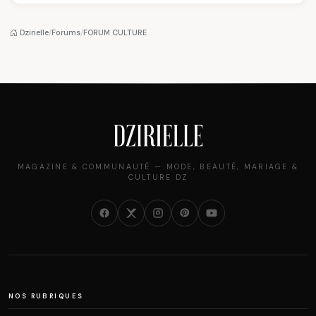
algérien
pantalon des
des millions de
Algéroises devient la
femmes algériennes,
pièce mode de l'été
et ce que vous devez
Dzirielle
/
Forums
/
FORUM CULTURE
vraiment savoir
MAGAZINE & COMMUNAUTÉ — MODE, BEAUTÉ, MARIAGE &
CULTURE DZ
NOS RUBRIQUES