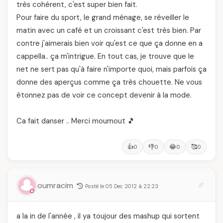
très cohérent, c'est super bien fait.
Pour faire du sport, le grand ménage, se réveiller le
matin avec un café et un croissant c'est très bien. Par
contre j'aimerais bien voir qu'est ce que ça donne en a
cappella.. ça m'intrigue. En tout cas, je trouve que le
net ne sert pas qu'à faire n'importe quoi, mais parfois ça
donne des aperçus comme ça très chouette. Ne vous
étonnez pas de voir ce concept devenir à la mode.
Ca fait danser .. Merci moumout 🎵
👍
👎
😂
🥰
0
0
0
0
oumracim
Posté le 05 Dec 2012 à 22:23
a la in de l'année , il ya toujour des mashup qui sortent