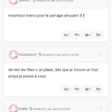
SAMO
Posté le 08 Dec 2012 à 23:38
moumout merci pour le partage amusant 💃 💃
👍
👎
😂
🥰
0
0
0
0
moumout
Posté le 01 Jan 2013 à 22:50
de rien les filles c un plaisir, dès que je trouve un truc
simpa je pense à vous
👍
👎
😂
🥰
0
0
0
0
India
Posté le 01 Jan 2013 à 22:59