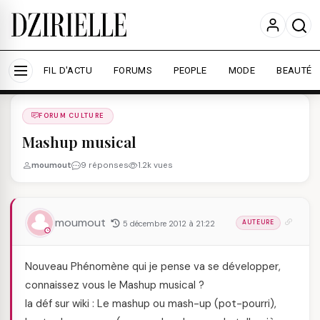
Nous utilisons des cookies pour améliorer votre
expérience et mesurer l'audience.
En savoir plus
Accepter tout
Personnaliser
FIL D'ACTU
FORUMS
PEOPLE
MODE
BEAUTÉ
Forums
/
FORUM CULTURE
/
FORUM CULTURE
Mashup musical
moumout
9 réponses
1.2k vues
moumout
5 décembre 2012 à 21:22
AUTEURE
Nouveau Phénomène qui je pense va se développer,
connaissez vous le Mashup musical ?
la déf sur wiki : Le mashup ou mash-up (pot-pourri),