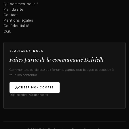
Qui sommes-nous ?
Plan du site
Contact
Mentions légales
Confidentialité
CGU
REJOIGNEZ-NOUS
Faites partie de la communauté Dzirielle
Commentez, participez aux forums, gagnez des badges et accédez à
tous les contenus.
CRÉER MON COMPTE
Déjà membre ?
Se connecter