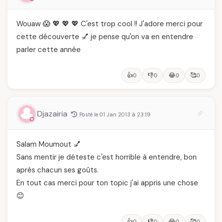
Wouaw 😱 💖 💖 💖 C'est trop cool !! J'adore merci pour
cette découverte 💅 je pense qu'on va en entendre
parler cette année
👍
👎
😂
🥰
0
0
0
0
Djazairia
Posté le 01 Jan 2013 à 23:19
Salam Moumout 💅
Sans mentir je déteste c'est horrible à entendre, bon
après chacun ses goûts.
En tout cas merci pour ton topic j'ai appris une chose
😊
👍
👎
😂
🥰
0
0
0
0