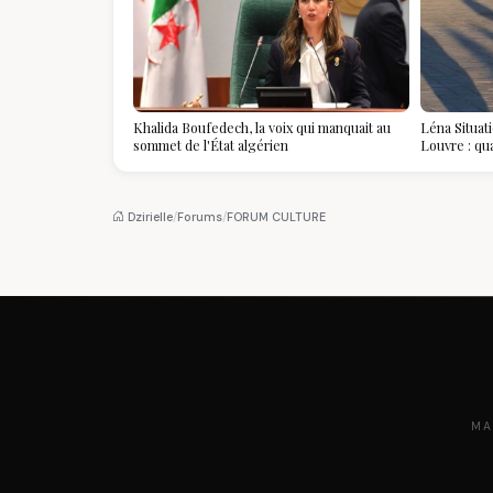
Khalida Boufedech, la voix qui manquait au
Léna Situat
sommet de l'État algérien
Louvre : qu
devient la p
Dzirielle
/
Forums
/
FORUM CULTURE
MA