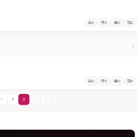
👍
👎
😂
🥰
0
0
0
0
👍
👎
😂
🥰
0
0
0
0
‹
1
2
›
»