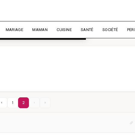
rience et mesurer l'audience.
En
liser
MARIAGE
MAMAN
CUISINE
SANTÉ
SOCIÉTÉ
PER
‹
1
2
›
»