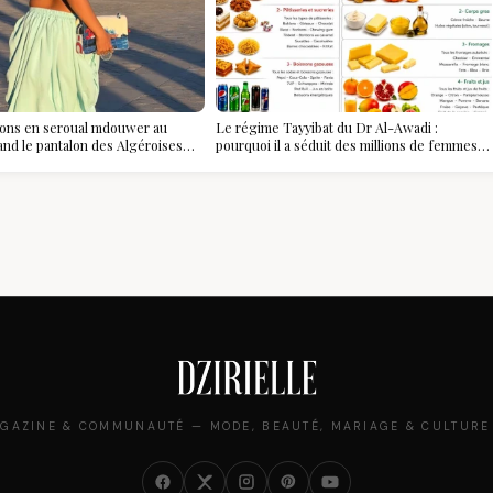
ions en seroual mdouwer au
Le régime Tayyibat du Dr Al-Awadi :
and le pantalon des Algéroises
pourquoi il a séduit des millions de femmes
ièce mode de l'été
algériennes, et ce que vous devez vraiment
savoir
GAZINE & COMMUNAUTÉ — MODE, BEAUTÉ, MARIAGE & CULTURE