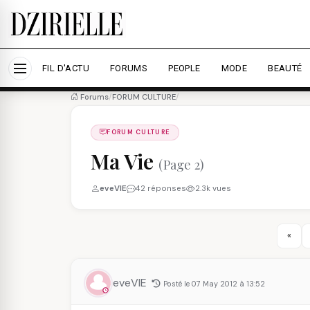
Nous utilisons des cookies pour améliorer votre expé
savoir plus
Accepter tout
Personna
FIL D'ACTU
FORUMS
PEOPLE
MODE
BEAUTÉ
Forums
/
FORUM CULTURE
/
FORUM CULTURE
Ma Vie
(Page 2)
eveVIE
42 réponses
2.3k vues
«
eveVIE
Posté le 07 May 2012 à 13:52