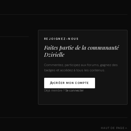
REJOIGNEZ-NOUS
Faites partie de la communauté
Dzirielle
Commentez, participez aux forums, gagnez des
badges et accédez à tous les contenus.
CRÉER MON COMPTE
Déjà membre ?
Se connecter
HAUT DE PAGE