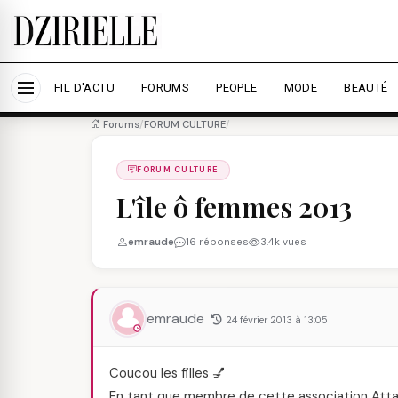
Nous utilisons des cookies pour améliorer votre expé
savoir plus
Accepter tout
Personna
FIL D'ACTU
FORUMS
PEOPLE
MODE
BEAUTÉ
Forums
/
FORUM CULTURE
/
FORUM CULTURE
L'île ô femmes 2013
emraude
16 réponses
3.4k vues
emraude
24 février 2013 à 13:05
Coucou les filles 💅
En tant que membre de cette association Attacafa