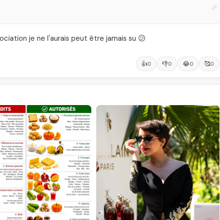
sociation je ne l'aurais peut être jamais su 😕
👍
👎
😂
🥰
0
0
0
0