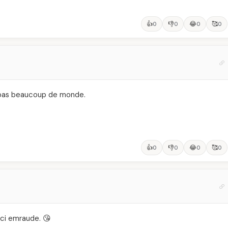
👍
👎
😂
🥰
0
0
0
0
ge pas beaucoup de monde.
👍
👎
😂
🥰
0
0
0
0
erci emraude. 😘