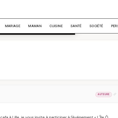
rience et mesurer l'audience.
En
liser
MARIAGE
MAMAN
CUISINE
SANTÉ
SOCIÉTÉ
PER
AUTEURE
 à Lille, je vous invite à participer à l'événement « L'Île Ô