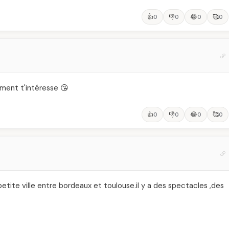
👍
👎
😂
🥰
0
0
0
0
ement t'intéresse 😘
👍
👎
😂
🥰
0
0
0
0
etite ville entre bordeaux et toulouse.il y a des spectacles ,des