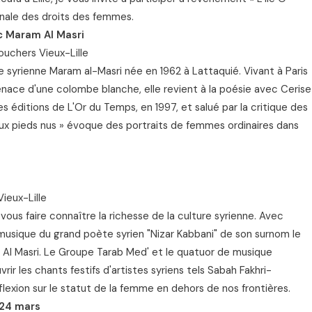
onale des droits des femmes.
c Maram Al Masri
ouchers Vieux-Lille
 syrienne Maram al-Masri née en 1962 à Lattaquié. Vivant à Paris
enace d'une colombe blanche, elle revient à la poésie avec Cerise
es éditions de L'Or du Temps, en 1997, et salué par la critique des
ux pieds nus » évoque des portraits de femmes ordinaires dans
ieux-Lille
ous faire connaître la richesse de la culture syrienne. Avec
ique du grand poète syrien "Nizar Kabbani" de son surnom le
Al Masri. Le Groupe Tarab Med' et le quatuor de musique
ir les chants festifs d'artistes syriens tels Sabah Fakhri-
lexion sur le statut de la femme en dehors de nos frontières.
 24 mars