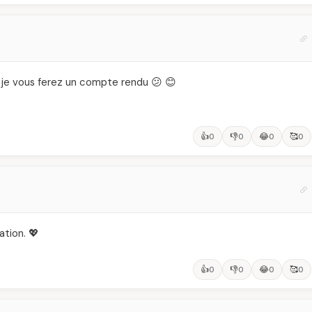
r je vous ferez un compte rendu 😕 😊
👍
👎
😂
🥰
0
0
0
0
ation. 💖
👍
👎
😂
🥰
0
0
0
0