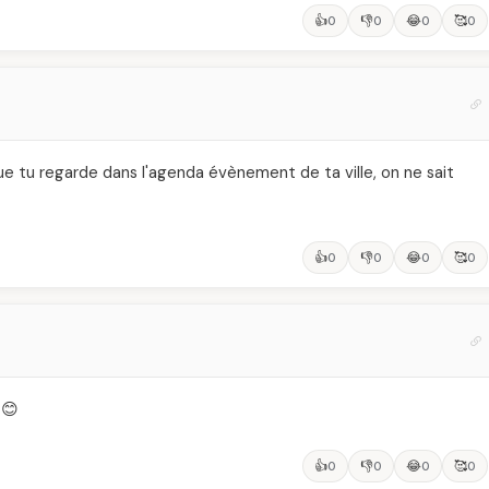
👍
👎
😂
🥰
0
0
0
0
 que tu regarde dans l'agenda évènement de ta ville, on ne sait
👍
👎
😂
🥰
0
0
0
0
 😊
👍
👎
😂
🥰
0
0
0
0