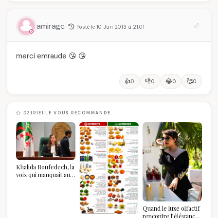
amiragc
Posté le 10 Jan 2013 à 21:01
merci emraude 😘 😘
👍
👎
😂
🥰
0
0
0
0
DZIRIELLE VOUS RECOMMANDE
Khalida Boufedech, la
voix qui manquait au
sommet de l'État
algérien
Quand le luxe olfactif
rencontre l’élégance