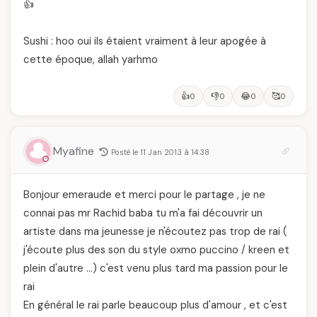
👍
Sushi : hoo oui ils étaient vraiment à leur apogée à
cette époque, allah yarhmo
👍
👎
😂
🥰
0
0
0
0
Myafine
Posté le 11 Jan 2013 à 14:38
Bonjour emeraude et merci pour le partage , je ne
connai pas mr Rachid baba tu m'a fai découvrir un
artiste dans ma jeunesse je n'écoutez pas trop de rai (
j'écoute plus des son du style oxmo puccino / kreen et
plein d'autre …) c'est venu plus tard ma passion pour le
rai
En général le rai parle beaucoup plus d'amour , et c'est