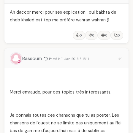
Ah daccor merci pour ses explication , oui bakhta de
cheb khaled est top ma préfère wahran wahran 💃
👍
👎
😂
🥰
0
0
0
0
Bassoum
Posté le 11 Jan 2013 à 15:11
Merci emraude, pour ces topics très interessants.
Je connais toutes ces chansons que tu as poster. Les
chansons de l'ouest ne se limite pas uniquement au Rai
bas de gamme d'aujourd'hui mais à de sublimes