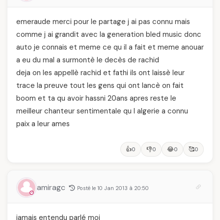
emeraude merci pour le partage j ai pas connu mais
comme j ai grandit avec la generation bled music donc
auto je connais et meme ce qu il a fait et meme anouar
a eu du mal a surmontè le decès de rachid
deja on les appellè rachid et fathi ils ont laissè leur
trace la preuve tout les gens qui ont lancè on fait
boom et ta qu avoir hassni 20ans apres reste le
meilleur chanteur sentimentale qu l algerie a connu
paix a leur ames
👍
👎
😂
🥰
0
0
0
0
amiragc
Posté le 10 Jan 2013 à 20:50
jamais entendu parlé moi