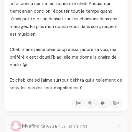
je l'ai connu car il a fait connaître cheb Anouar qui
tlemcenien donc on l'écouter tout le temps quand
j'étais petite et on dansait sur ses chansons dans nos
mariages. En plus mon cousin était dans son groupe il
est musicien.
Cheb mami j'aime beauoucp aussi, j'adore sa voix, ma
préféré c'est : douni l'bladi elle me donne la chaire de
poule 😭
Et cheb khaled j'aime surtout bekhta qui a tellement de
sens, les paroles sont magnifiques 💃
👍
👎
😂
🥰
0
0
0
0
Myafine
Posté le 11 Jan 2013 à 14:59