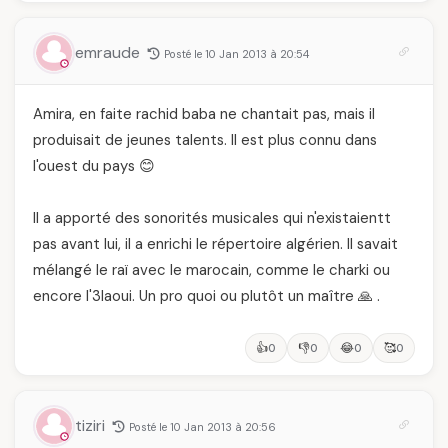
emraude
Posté le 10 Jan 2013 à 20:54
Amira, en faite rachid baba ne chantait pas, mais il
produisait de jeunes talents. Il est plus connu dans
l'ouest du pays 😊
Il a apporté des sonorités musicales qui n'existaientt
pas avant lui, il a enrichi le répertoire algérien. Il savait
mélangé le raï avec le marocain, comme le charki ou
encore l'3laoui. Un pro quoi ou plutôt un maître 🙏 .
👍
👎
😂
🥰
0
0
0
0
tiziri
Posté le 10 Jan 2013 à 20:56