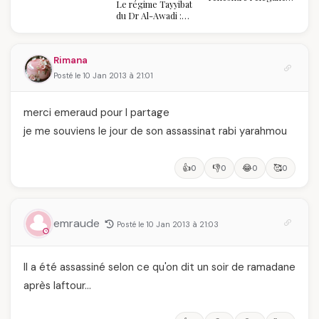
Le régime Tayyibat
algérienne : une
du Dr Al-Awadi :
célébration de la Fête
pourquoi il a séduit
des Mères hors du
des millions de
temps
femmes algériennes,
Rimana
et ce que vous devez
vraiment savoir
Posté le 10 Jan 2013 à 21:01
merci emeraud pour l partage
je me souviens le jour de son assassinat rabi yarahmou
👍
👎
😂
🥰
0
0
0
0
emraude
Posté le 10 Jan 2013 à 21:03
Il a été assassiné selon ce qu'on dit un soir de ramadane
après laftour…