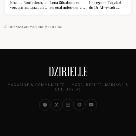
Khalida Boufedech, la
Léna Situations en
Le régime Tayyibat
voix qui manquait au
seroual mdouwer au
du Dr Al-Awadi :
sommet de l'État
Louvre : quand le
pourquoi il a séduit
algérien
pantalon des
des millions de
Algéroises devient la
femmes algériennes,
pièce mode de l'été
et ce que vous devez
Dzirielle
/
Forums
/
FORUM CULTURE
vraiment savoir
MAGAZINE & COMMUNAUTÉ — MODE, BEAUTÉ, MARIAGE &
CULTURE DZ