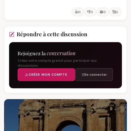
👍
👎
😂
🥰
0
0
0
0
Répondre à cette discussion
Rejoignez la
conversation
Créez votre compte gratuit pour participer aux
discussions.
CRÉER MON COMPTE
Se connecter