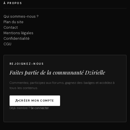
À PROPOS
Qui sommes-nous ?
Plan du site
Contact
Mentions légales
Confidentialité
CGU
REJOIGNEZ-NOUS
Faites partie de la communauté Dzirielle
Commentez, participez aux forums, gagnez des badges et accédez à
tous les contenus.
CRÉER MON COMPTE
Déjà membre ?
Se connecter