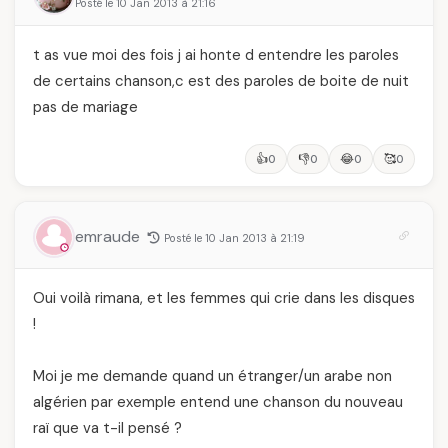
Posté le 10 Jan 2013 à 21:16
t as vue moi des fois j ai honte d entendre les paroles
de certains chanson,c est des paroles de boite de nuit
pas de mariage
👍
👎
😂
🥰
0
0
0
0
emraude
Posté le 10 Jan 2013 à 21:19
Oui voilà rimana, et les femmes qui crie dans les disques
!
Moi je me demande quand un étranger/un arabe non
algérien par exemple entend une chanson du nouveau
raï que va t-il pensé ?