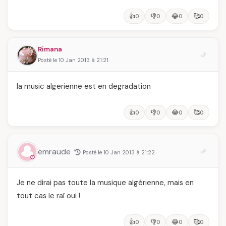
👍
👎
😂
🥰
0
0
0
0
Rimana
Posté le 10 Jan 2013 à 21:21
la music algerienne est en degradation
👍
👎
😂
🥰
0
0
0
0
emraude
Posté le 10 Jan 2013 à 21:22
Je ne dirai pas toute la musique algérienne, mais en
tout cas le raï oui !
👍
👎
😂
🥰
0
0
0
0