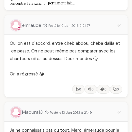
permanent fait
rencontre l’élégance
réellement à vos
algérienne : une
ongles
célébration de la Fête
des Mères hors du
temps
emraude
Posté le 10 Jan 2013 à 21:27
Oui on est d'accord, entre cheb abdou, cheba dalila et
j'en passe. On ne peut même pas comparer avec les
chanteurs cités au dessus. Deux mondes 🤒
On a régressé 😭
👍
👎
😂
🥰
0
0
0
0
Madura13
Posté le 10 Jan 2013 à 21:49
Je ne connaissais pas du tout. Merci émeraude pour le