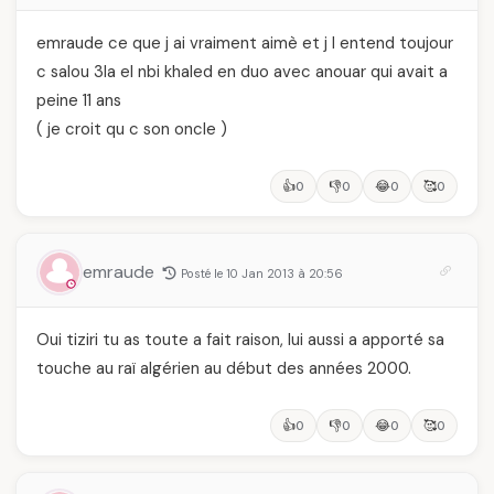
emraude ce que j ai vraiment aimè et j l entend toujour
c salou 3la el nbi khaled en duo avec anouar qui avait a
peine 11 ans
( je croit qu c son oncle )
👍
👎
😂
🥰
0
0
0
0
emraude
Posté le 10 Jan 2013 à 20:56
Oui tiziri tu as toute a fait raison, lui aussi a apporté sa
touche au raï algérien au début des années 2000.
👍
👎
😂
🥰
0
0
0
0