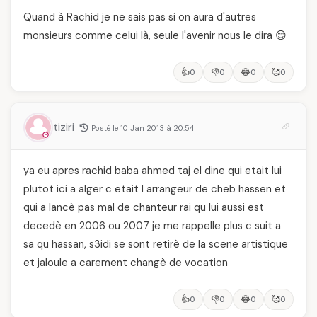
Quand à Rachid je ne sais pas si on aura d'autres
monsieurs comme celui là, seule l'avenir nous le dira 😊
👍
👎
😂
🥰
0
0
0
0
tiziri
Posté le 10 Jan 2013 à 20:54
ya eu apres rachid baba ahmed taj el dine qui etait lui
plutot ici a alger c etait l arrangeur de cheb hassen et
qui a lancè pas mal de chanteur rai qu lui aussi est
decedè en 2006 ou 2007 je me rappelle plus c suit a
sa qu hassan, s3idi se sont retirè de la scene artistique
et jaloule a carement changè de vocation
👍
👎
😂
🥰
0
0
0
0