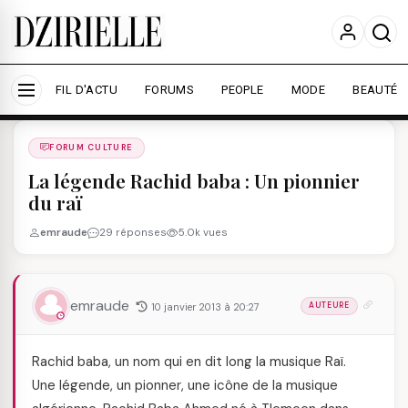
Nous utilisons des cookies pour améliorer votre
expérience et mesurer l'audience.
En savoir plus
Accepter tout
Personnaliser
FIL D'ACTU
FORUMS
PEOPLE
MODE
BEAUTÉ
Forums
/
FORUM CULTURE
/
FORUM CULTURE
La légende Rachid baba : Un pionnier
du raï
emraude
29 réponses
5.0k vues
emraude
10 janvier 2013 à 20:27
AUTEURE
Rachid baba, un nom qui en dit long la musique Raï.
Une légende, un pionner, une icône de la musique