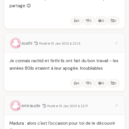
partage 😊
👍
👎
😂
🥰
0
0
0
0
sushi
Posté le 10 Jan 2013 à 22:13
Je connais rachid et fethi ils ont fait du bon travail - les
années 80ils etaient à leur apogée. Inoubliables
👍
👎
😂
🥰
0
0
0
0
emraude
Posté le 10 Jan 2013 à 22:17
Madura : alors c'est l'occasion pour toi de le découvrir