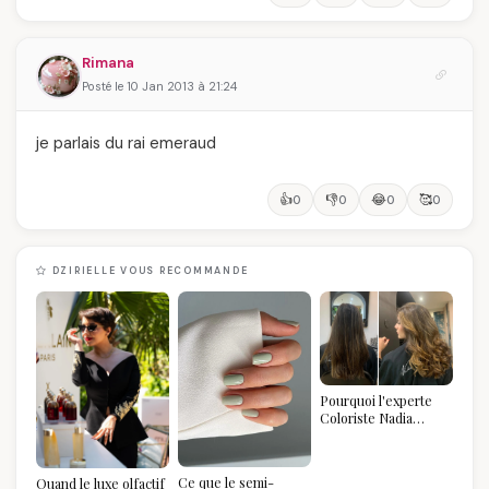
Rimana
Posté le 10 Jan 2013 à 21:24
je parlais du rai emeraud
👍
👎
😂
🥰
0
0
0
0
DZIRIELLE VOUS RECOMMANDE
Pourquoi l'experte
Coloriste Nadia
refuse de refaire
votre balayage (et
pourquoi vous allez
Ce que le semi-
Quand le luxe olfactif
l'adorer pour ça)