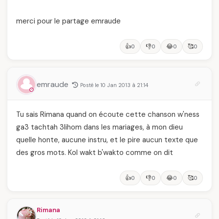
merci pour le partage emraude
👍
👎
😂
🥰
0
0
0
0
emraude
Posté le 10 Jan 2013 à 21:14
Tu sais Rimana quand on écoute cette chanson w'ness
ga3 tachtah 3lihom dans les mariages, à mon dieu
quelle honte, aucune instru, et le pire aucun texte que
des gros mots. Kol wakt b'wakto comme on dit
👍
👎
😂
🥰
0
0
0
0
Rimana