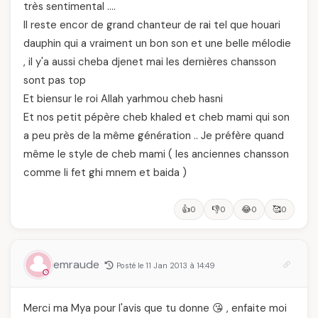
très sentimental ….
Il reste encor de grand chanteur de rai tel que houari
dauphin qui a vraiment un bon son et une belle mélodie
, il y'a aussi cheba djenet mai les dernières chansson
sont pas top
Et biensur le roi Allah yarhmou cheb hasni
Et nos petit pépère cheb khaled et cheb mami qui son
a peu près de la même génération .. Je préfère quand
même le style de cheb mami ( les anciennes chansson
comme li fet ghi mnem et baida )
👍
👎
😂
🥰
0
0
0
0
emraude
Posté le 11 Jan 2013 à 14:49
Merci ma Mya pour l'avis que tu donne 😘 , enfaite moi