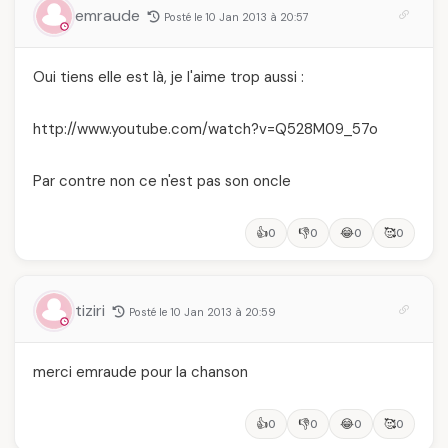
emraude
Posté le 10 Jan 2013 à 20:57
Oui tiens elle est là, je l'aime trop aussi :
http://www.youtube.com/watch?v=Q528M09_57o
Par contre non ce n'est pas son oncle
👍
👎
😂
🥰
0
0
0
0
tiziri
Posté le 10 Jan 2013 à 20:59
merci emraude pour la chanson
👍
👎
😂
🥰
0
0
0
0