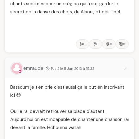
chants sublimes pour une région qui à sut garder le
secret de la danse des chefs, du Alaoui, et des Tbèl.
👍
👎
😂
🥰
0
0
0
0
emraude
Posté le 11 Jan 2013 à 15:32
Bassoum je t'en prie c'est aussi ça le but en inscrivant
ici 😊
Oui le raï devrait retrouver sa place d'autant.
Aujourd'hui on est incapable de chanter une chanson raï
devant la famille. Hchouma wallah