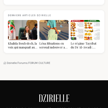
DERNIERS ARTICLES DZIRIELLE
Khalida Boufedech, la
Léna Situations en
Le régime Tayyibat
voix qui manquait au
seroual mdouwer au
du Dr Al-Awadi :
sommet de l'État
Louvre : quand le
pourquoi il a séduit
algérien
pantalon des
des millions de
Algéroises devient la
femmes algériennes,
pièce mode de l'été
et ce que vous devez
Dzirielle
/
Forums
/
FORUM CULTURE
vraiment savoir