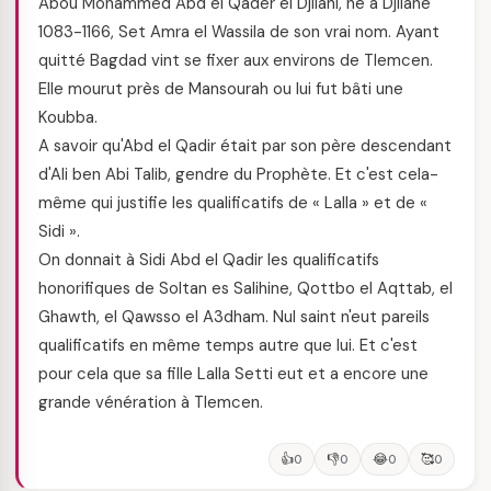
Abou Mohammed Abd el Qader el Djilani, né à Djilane
1083-1166, Set Amra el Wassila de son vrai nom. Ayant
quitté Bagdad vint se fixer aux environs de Tlemcen.
Elle mourut près de Mansourah ou lui fut bâti une
Koubba.
A savoir qu'Abd el Qadir était par son père descendant
d'Ali ben Abi Talib, gendre du Prophète. Et c'est cela-
même qui justifie les qualificatifs de « Lalla » et de «
Sidi ».
On donnait à Sidi Abd el Qadir les qualificatifs
honorifiques de Soltan es Salihine, Qottbo el Aqttab, el
Ghawth, el Qawsso el A3dham. Nul saint n'eut pareils
qualificatifs en même temps autre que lui. Et c'est
pour cela que sa fille Lalla Setti eut et a encore une
grande vénération à Tlemcen.
👍
👎
😂
🥰
0
0
0
0