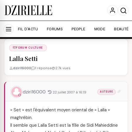
Nous utilisons des cookies pour améliorer votre
expérience et mesurer l'audience.
En savoir plus
Accepter tout
Personnaliser
FIL D'ACTU
FORUMS
PEOPLE
MODE
BEAUTÉ
Forums
/
FORUM CULTURE
/
FORUM CULTURE
Lalla Setti
dziri16000
1 réponse
2.7k vues
dziri16000
22 juillet 2007 à 16:19
AUTEURE
« Set » est l'équivalent moyen oriental de « Lalla »
maghrébin.
Il semble que Lalla Setti est la fille de Sidi Mahieddine