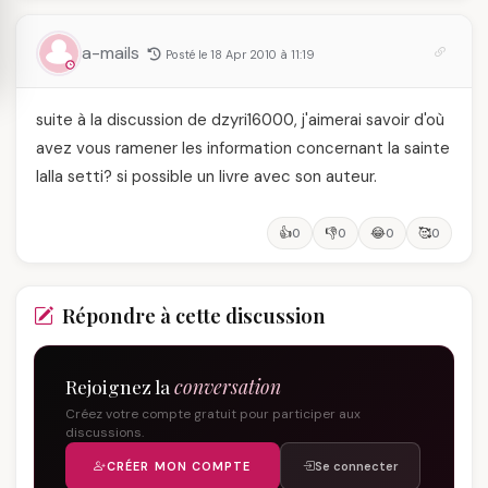
a-mails
Posté le 18 Apr 2010 à 11:19
suite à la discussion de dzyri16000, j'aimerai savoir d'où
avez vous ramener les information concernant la sainte
lalla setti? si possible un livre avec son auteur.
👍
👎
😂
🥰
0
0
0
0
Répondre à cette discussion
Rejoignez la
conversation
Créez votre compte gratuit pour participer aux
discussions.
CRÉER MON COMPTE
Se connecter