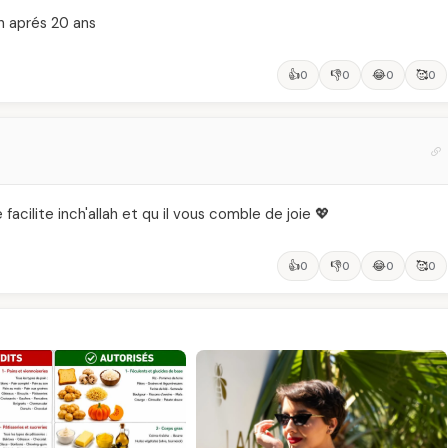
on aprés 20 ans
👍
👎
😂
🥰
0
0
0
0
facilite inch'allah et qu il vous comble de joie 💖
👍
👎
😂
🥰
0
0
0
0