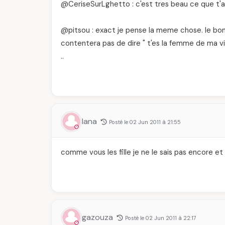
@CeriseSurLghetto : c'est tres beau ce que t'a
@pitsou : exact je pense la meme chose. le bon s
contentera pas de dire " t'es la femme de ma vie 
..
lana
Posté le 02 Jun 2011 à 21:55
comme vous les fille je ne le sais pas encore e
gazouza
Posté le 02 Jun 2011 à 22:17