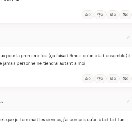
👍
👎
😂
🥰
0
0
0
0
 jaloux pour la premiere fois (ça faisait 8mois qu'on etait ensemble) il
ue jamais personne ne tiendrai autant a moi
👍
👎
😂
🥰
0
0
0
0
46
 que je terminait les siennes, j'ai compris qu'on était fait l'un