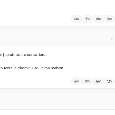
👍
👎
😂
🥰
0
0
0
0
our j'aurais cette sensation…
 trouvera le chemin jusqu'à ma maison..
👍
👎
😂
🥰
0
0
0
0