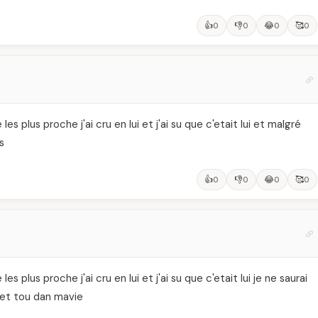
👍
👎
😂
🥰
0
0
0
0
 plus proche j'ai cru en lui et j'ai su que c'etait lui et malgré
s
👍
👎
😂
🥰
0
0
0
0
 plus proche j'ai cru en lui et j'ai su que c'etait lui je ne saurai
e et tou dan mavie