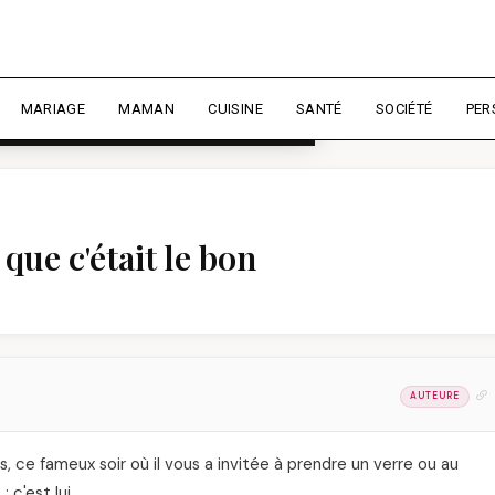
rience et mesurer l'audience.
En
liser
MARIAGE
MAMAN
CUISINE
SANTÉ
SOCIÉTÉ
PER
que c'était le bon
AUTEURE
, ce fameux soir où il vous a invitée à prendre un verre ou au
 c'est lui