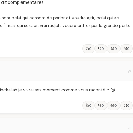
 dit.complementaires..
era celui qui cessera de parler et voudra agir, celui qui se
" mais qui sera un vrai radjel : voudra entrer par la grande porte
👍
👎
😂
🥰
0
0
0
0
t inchallah je vivrai ses moment comme vous raconté c 😍
👍
👎
😂
🥰
0
0
0
0