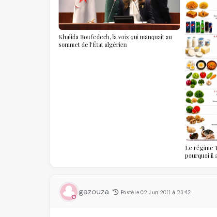
Khalida Boufedech, la voix qui manquait au
sommet de l'État algérien
Le régime T
pourquoi il
algériennes
savoir
gazouza
Posté le 02 Jun 2011 à 23:42