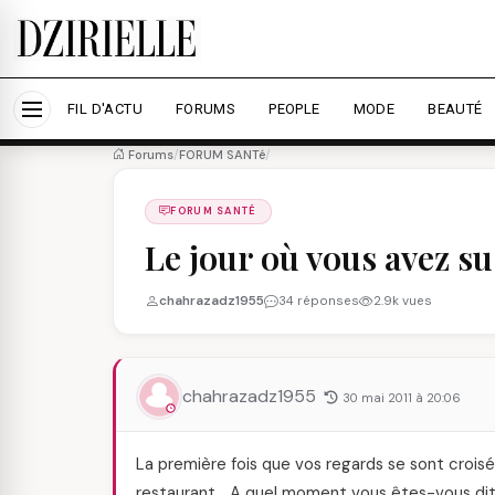
Nous utilisons des cookies pour améliorer votre expé
savoir plus
Accepter tout
Personna
FIL D'ACTU
FORUMS
PEOPLE
MODE
BEAUTÉ
Forums
/
FORUM SANTé
/
FORUM SANTÉ
Le jour où vous avez su 
chahrazadz1955
34 réponses
2.9k vues
chahrazadz1955
30 mai 2011 à 20:06
La première fois que vos regards se sont croisés
restaurant… A quel moment vous êtes-vous dit :