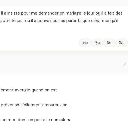
sa il a insisté pour me demander en mariage le jour ou il a fait des
ter le jour ou il a convaincu ses parents que c'est moi qu'il
👍
👎
😂
🥰
0
0
0
0
tellement aveugle quand on est
ue prévenant follement amoureux on
t ce mec dont on porte le nom alors