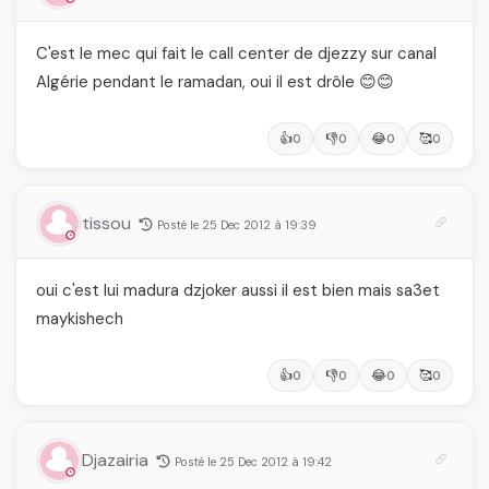
C'est le mec qui fait le call center de djezzy sur canal
Algérie pendant le ramadan, oui il est drôle 😊😊
👍
👎
😂
🥰
0
0
0
0
tissou
Posté le 25 Dec 2012 à 19:39
oui c'est lui madura dzjoker aussi il est bien mais sa3et
maykishech
👍
👎
😂
🥰
0
0
0
0
Djazairia
Posté le 25 Dec 2012 à 19:42