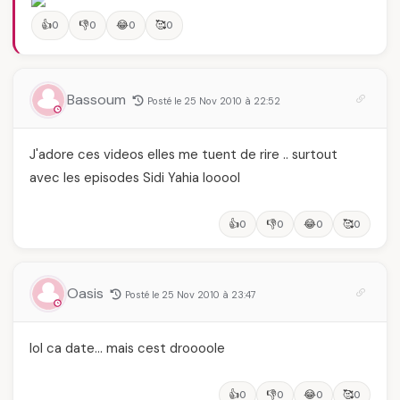
👍
👎
😂
🥰
0
0
0
0
Bassoum
Posté le 25 Nov 2010 à 22:52
J'adore ces videos elles me tuent de rire .. surtout
avec les episodes Sidi Yahia looool
👍
👎
😂
🥰
0
0
0
0
Oasis
Posté le 25 Nov 2010 à 23:47
lol ca date… mais cest droooole
👍
👎
😂
🥰
0
0
0
0