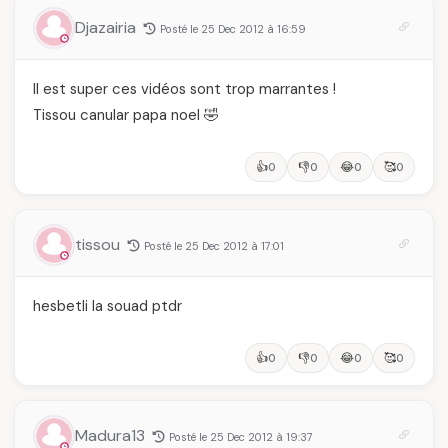
Djazairia
Posté le 25 Dec 2012 à 16:59
Il est super ces vidéos sont trop marrantes !
Tissou canular papa noel 🤣
👍
👎
😂
🥰
0
0
0
0
tissou
Posté le 25 Dec 2012 à 17:01
hesbetli la souad ptdr
👍
👎
😂
🥰
0
0
0
0
Madura13
Posté le 25 Dec 2012 à 19:37