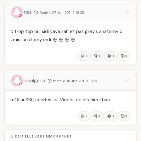
tiss
Posté le 07 Jun 2011 à 19:35
c trop top oui sidi yaya sah et pas grey's anatomy c
zmirli anatomy mdr 🤣 🤣 🤣 🤣
👍
👎
😂
🥰
0
0
0
0
ninalgeria
Posté le 08 Jun 2011 à 13:19
mOi auSSi j'adoRes les Videos de ibrahim irban
👍
👎
😂
🥰
0
0
0
0
DZIRIELLE VOUS RECOMMANDE