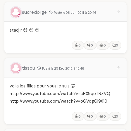
sucredorge
Posté le 08 Jun 2011 à 20:46
stadjir 😏 😏 😏
👍
👎
😂
🥰
0
0
0
0
tissou
Posté le 25 Dec 2012 à 15:46
voila les filles pour vous je suis 🤣
http://www.youtube.com/watch?v=cRX9qoTRZVQ
http://www.youtube.com/watch?v=oGVdgGI9X10
👍
👎
😂
🥰
0
0
0
0