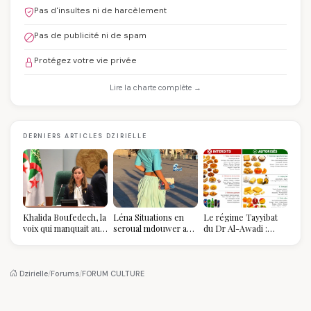
Pas d'insultes ni de harcèlement
Pas de publicité ni de spam
Protégez votre vie privée
Lire la charte complète →
DERNIERS ARTICLES DZIRIELLE
Khalida Boufedech, la
Léna Situations en
Le régime Tayyibat
voix qui manquait au
seroual mdouwer au
du Dr Al-Awadi :
sommet de l'État
Louvre : quand le
pourquoi il a séduit
algérien
pantalon des
des millions de
Algéroises devient la
femmes algériennes,
pièce mode de l'été
et ce que vous devez
Dzirielle
/
Forums
/
FORUM CULTURE
vraiment savoir