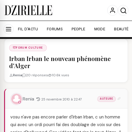
Nous utilisons des cookies pour améliorer votre
expérience et mesurer l'audience.
En savoir plus
Accepter tout
Personnaliser
FIL D'ACTU
FORUMS
PEOPLE
MODE
BEAUTÉ
Forums
/
FORUM CULTURE
/
FORUM CULTURE
Irban Irban le nouveau phénomène
d'Alger
Renia
20 réponses
10.6k vues
Renia
25 novembre 2010 à 22:47
AUTEURE
vosu n'ave pas encore parler d'Irban Irban, c un homme
qui avec un ordi pourri fai des doublage de voix sur des