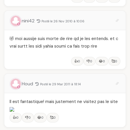
nini42
Posté le 26 Nov 2010 à 10:06
🤣 moi aussije suis morte de rire qd je les entends. et c
vrai surtt les sidi yahia soumi ca fais trop rire
👍
👎
😂
🥰
0
0
0
0
Houd
Posté le 29 Mar 2011 à 18:14
Il est fantastique! mais justement ne visitez pas le site
👍
👎
😂
🥰
0
0
0
0