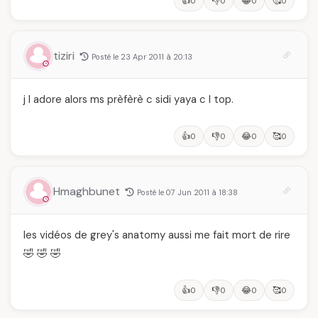
👍
👎
😂
🥰
0
0
0
0
tiziri
Posté le 23 Apr 2011 à 20:13
j l adore alors ms prèfèrè c sidi yaya c l top.
👍
👎
😂
🥰
0
0
0
0
Hmaghbunet
Posté le 07 Jun 2011 à 18:38
les vidéos de grey's anatomy aussi me fait mort de rire
🤣 🤣 🤣
👍
👎
😂
🥰
0
0
0
0