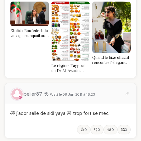
Khalida Boufedech, la
voix qui manquait au
sommet de l'État
algérien
Quand le luxe olfactif
rencontre l’élégance
Le régime Tayyibat
algérienne : une
du Dr Al-Awadi :
célébration de la Fête
pourquoi il a séduit
des Mères hors du
des millions de
temps
femmes algériennes,
et ce que vous devez
belier87
Posté le 08 Jun 2011 à 16:23
vraiment savoir
🤣 j'ador selle de sidi yaya 🤣 trop fort se mec
👍
👎
😂
🥰
0
0
0
0