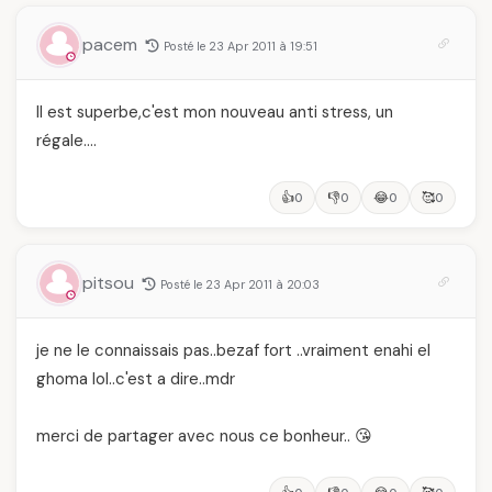
pacem
Posté le 23 Apr 2011 à 19:51
Il est superbe,c'est mon nouveau anti stress, un
régale….
👍
👎
😂
🥰
0
0
0
0
pitsou
Posté le 23 Apr 2011 à 20:03
je ne le connaissais pas..bezaf fort ..vraiment enahi el
ghoma lol..c'est a dire..mdr
merci de partager avec nous ce bonheur.. 😘