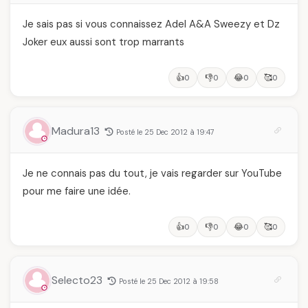
Je sais pas si vous connaissez Adel A&A Sweezy et Dz
Joker eux aussi sont trop marrants
👍
👎
😂
🥰
0
0
0
0
Madura13
Posté le 25 Dec 2012 à 19:47
Je ne connais pas du tout, je vais regarder sur YouTube
pour me faire une idée.
👍
👎
😂
🥰
0
0
0
0
Selecto23
Posté le 25 Dec 2012 à 19:58