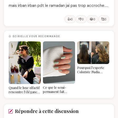
mais irban irban pdt le ramadan jai pas trop accroche…..
👍
👎
😂
🥰
0
0
0
0
DZIRIELLE VOUS RECOMMANDE
Pourquoi l'experte
Coloriste Nadia
refuse de refaire
votre balayage (et
pourquoi vous allez
Ce que le semi-
Quand le luxe olfactif
l'adorer pour ça)
permanent fait
rencontre l’élégance
réellement à vos
algérienne : une
ongles
célébration de la Fête
des Mères hors du
temps
Répondre à cette discussion