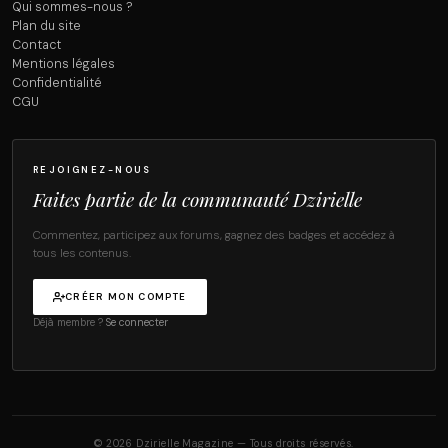
Qui sommes-nous ?
Plan du site
Contact
Mentions légales
Confidentialité
CGU
REJOIGNEZ-NOUS
Faites partie de la communauté Dzirielle
Commentez, participez aux forums, gagnez des badges et accédez à
tous les contenus.
CRÉER MON COMPTE
Déjà membre ?
Se connecter
© 2026 Dzirielle Magazine — Tous droits réservés.