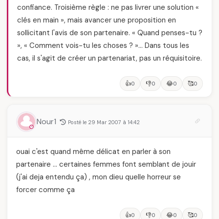
confiance. Troisième règle : ne pas livrer une solution «
clés en main », mais avancer une proposition en
sollicitant l'avis de son partenaire. « Quand penses-tu ?
», « Comment vois-tu les choses ? »… Dans tous les
cas, il s'agit de créer un partenariat, pas un réquisitoire.
👍
👎
😂
🥰
0
0
0
0
Nour1
Posté le 29 Mar 2007 à 14:42
ouai c'est quand même délicat en parler à son
partenaire … certaines femmes font semblant de jouir
(j'ai deja entendu ça) , mon dieu quelle horreur se
forcer comme ça
👍
👎
😂
🥰
0
0
0
0