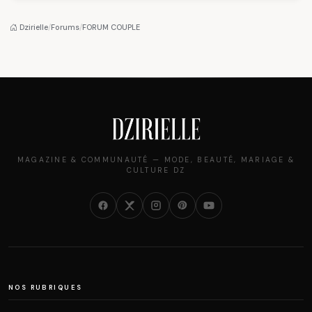
algérien
pantalon des
des millions de
Algéroises devient la
femmes algériennes,
pièce mode de l'été
et ce que vous devez
Dzirielle
/
Forums
/
FORUM COUPLE
vraiment savoir
MAGAZINE & COMMUNAUTÉ — MODE, BEAUTÉ, MARIAGE &
CULTURE DZ
NOS RUBRIQUES