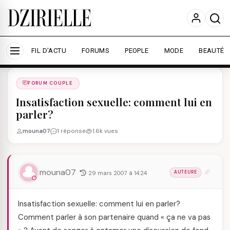
Nous utilisons des cookies pour améliorer votre
expérience et mesurer l'audience.
En savoir plus
Accepter tout
Personnaliser
FIL D'ACTU
FORUMS
PEOPLE
MODE
BEAUTÉ
Forums
/
FORUM COUPLE
/
FORUM COUPLE
Insatisfaction sexuelle: comment lui en
parler?
mouna07
1 réponse
1.6k vues
mouna07
29 mars 2007 à 14:24
AUTEURE
Insatisfaction sexuelle: comment lui en parler?
Comment parler à son partenaire quand « ça ne va pas