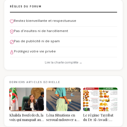
RÈGLES DU FORUM
Restez bienveillante et respectueuse
Pas d'insultes ni de harcèlement
Pas de publicité ni de spam
Protégez votre vie privée
Lire la charte complète →
DERNIERS ARTICLES DZIRIELLE
Khalida Boufedech, la
Léna Situations en
Le régime Tayyibat
voix qui manquait au
seroual mdouwer au
du Dr Al-Awadi :
sommet de l'État
Louvre : quand le
pourquoi il a séduit