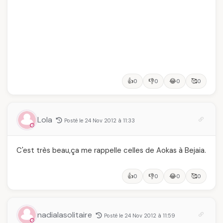
👍
👎
😂
🥰
0
0
0
0
Lola
Posté le 24 Nov 2012 à 11:33
C'est très beau,ça me rappelle celles de Aokas à Bejaia.
👍
👎
😂
🥰
0
0
0
0
nadialasolitaire
Posté le 24 Nov 2012 à 11:59