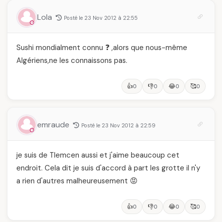
Lola
Posté le 23 Nov 2012 à 22:55
Sushi mondialment connu ❓ ,alors que nous-même
Algériens,ne les connaissons pas.
👍
👎
😂
🥰
0
0
0
0
emraude
Posté le 23 Nov 2012 à 22:59
je suis de Tlemcen aussi et j'aime beaucoup cet
endroit. Cela dit je suis d'accord à part les grotte il n'y
a rien d'autres malheureusement 😡
👍
👎
😂
🥰
0
0
0
0