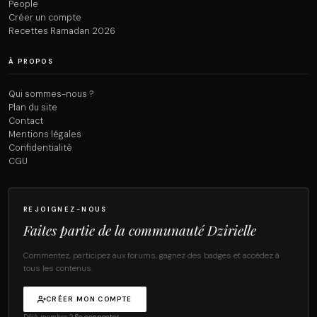
People
Créer un compte
Recettes Ramadan 2026
À PROPOS
Qui sommes-nous ?
Plan du site
Contact
Mentions légales
Confidentialité
CGU
REJOIGNEZ-NOUS
Faites partie de la communauté Dzirielle
Commentez, participez aux forums, gagnez des badges et accédez à
tous les contenus.
CRÉER MON COMPTE