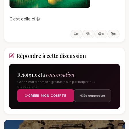
C'est celle ci 👍
👍
👎
😂
🥰
0
0
0
0
Répondre à cette discussion
Rejoignez la
conversation
Créez votre compte gratuit pour participer aux
discussions.
CRÉER MON COMPTE
Se connecter