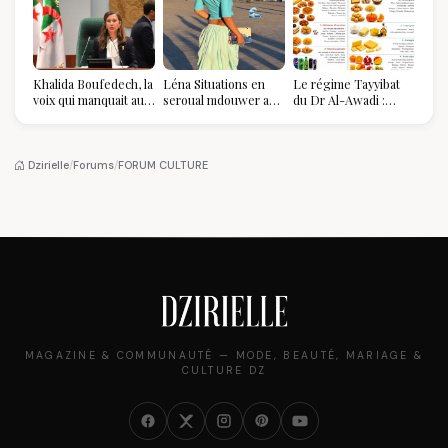
Khalida Boufedech, la
Léna Situations en
Le régime Tayyibat
voix qui manquait au
seroual mdouwer au
du Dr Al-Awadi :
sommet de l'État
Louvre : quand le
pourquoi il a séduit
algérien
pantalon des
des millions de
Algéroises devient la
femmes algériennes,
pièce mode de l'été
et ce que vous devez
Dzirielle
/
Forums
/
FORUM CULTURE
vraiment savoir
MAGAZINE & COMMUNAUTÉ — MODE, BEAUTÉ, MARIAGE &
CULTURE DZ