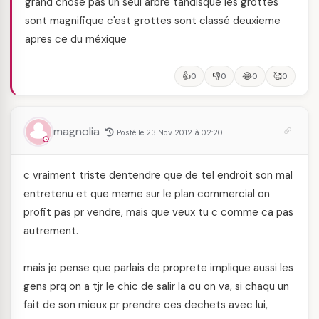
grand chose pas un seul arbre tandisque les grottes
sont magnifique c'est grottes sont classé deuxieme
apres ce du méxique
👍
👎
😂
🥰
0
0
0
0
magnolia
Posté le 23 Nov 2012 à 02:20
c vraiment triste dentendre que de tel endroit son mal
entretenu et que meme sur le plan commercial on
profit pas pr vendre, mais que veux tu c comme ca pas
autrement.
mais je pense que parlais de proprete implique aussi les
gens prq on a tjr le chic de salir la ou on va, si chaqu un
fait de son mieux pr prendre ces dechets avec lui,