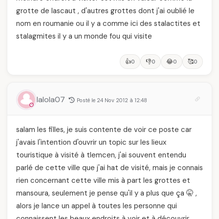
grotte de lascaut , d'autres grottes dont j'ai oublié le
nom en roumanie ou il y a comme ici des stalactites et
stalagmites il y a un monde fou qui visite
👍
👎
😂
🥰
0
0
0
0
lalola07
Posté le 24 Nov 2012 à 12:48
salam les filles, je suis contente de voir ce poste car
j'avais l'intention d'ouvrir un topic sur les lieux
touristique à visité à tlemcen, j'ai souvent entendu
parlé de cette ville que j'ai hat de visité, mais je connais
rien concernant cette ville mis à part les grottes et
mansoura, seulement je pense qu'il y a plus que ça 🤫 ,
alors je lance un appel à toutes les personne qui
connaissent les beaux endroits à voir et à découvrir