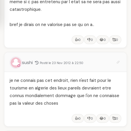
meme si c pas entretenu par l etat sa ne sera pas aussi
catastrophique.
bref je dirais on ne valorise pas se qu on a..
👍
👎
😂
🥰
0
0
0
0
sushi
Posté le 23 Nov 2012 à 22:50
je ne connais pas cet endroit, rien n'est fait pour le
tourisme en algerie des lieux pareils devraient etre
connus mondialement dommage que l'on ne connaisse
pas la valeur des choses
👍
👎
😂
🥰
0
0
0
0