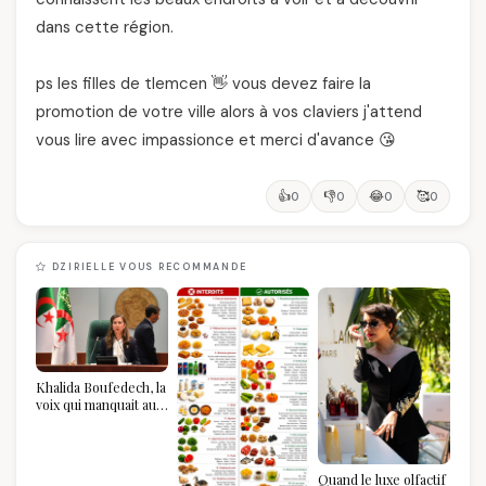
dans cette région.
ps les filles de tlemcen 👋 vous devez faire la
promotion de votre ville alors à vos claviers j'attend
vous lire avec impassionce et merci d'avance 😘
👍
👎
😂
🥰
0
0
0
0
DZIRIELLE VOUS RECOMMANDE
Khalida Boufedech, la
voix qui manquait au
sommet de l'État
algérien
Quand le luxe olfactif