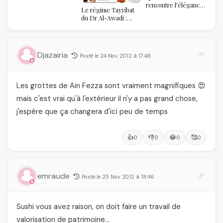
rencontre l’élégance
Le régime Tayyibat
algérienne : une
du Dr Al-Awadi :
célébration de la Fête
pourquoi il a séduit
des Mères hors du
des millions de
temps
femmes algériennes,
et ce que vous devez
Djazairia
Posté le 24 Nov 2012 à 17:48
vraiment savoir
Les grottes de Ain Fezza sont vraiment magnifiques 😍
mais c'est vrai qu'à l'extérieur il n'y a pas grand chose,
j'espère que ça changera d'ici peu de temps
👍
👎
😂
🥰
0
0
0
0
emraude
Posté le 25 Nov 2012 à 18:46
Sushi vous avez raison, on doit faire un travail de
valorisation de patrimoine…