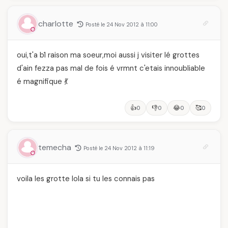
charlotte
Posté le 24 Nov 2012 à 11:00
oui,t'a b1 raison ma soeur,moi aussi j visiter lé grottes
d'ain fezza pas mal de fois é vrmnt c'etais innoubliable
é magnifique 💃
👍
👎
😂
🥰
0
0
0
0
temecha
Posté le 24 Nov 2012 à 11:19
voila les grotte lola si tu les connais pas