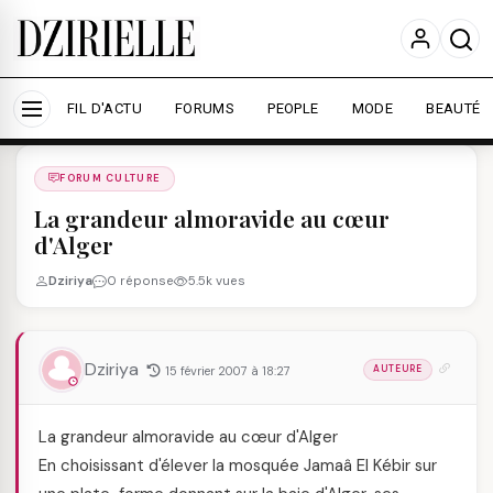
Nous utilisons des cookies pour améliorer votre
expérience et mesurer l'audience.
En savoir plus
Accepter tout
Personnaliser
FIL D'ACTU
FORUMS
PEOPLE
MODE
BEAUTÉ
Forums
/
FORUM CULTURE
/
FORUM CULTURE
La grandeur almoravide au cœur
d'Alger
Dziriya
0 réponse
5.5k vues
Dziriya
15 février 2007 à 18:27
AUTEURE
La grandeur almoravide au cœur d'Alger
En choisissant d'élever la mosquée Jamaâ El Kébir sur