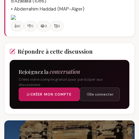
d'Azallaka (1086).
• Abderrahim Haddad (MAP-Alger)
👍
👎
😂
🥰
0
0
0
0
Répondre à cette discussion
Rejoignez la
conversation
Créez votre compte gratuit pour participer aux
discussions.
CRÉER MON COMPTE
Se connecter