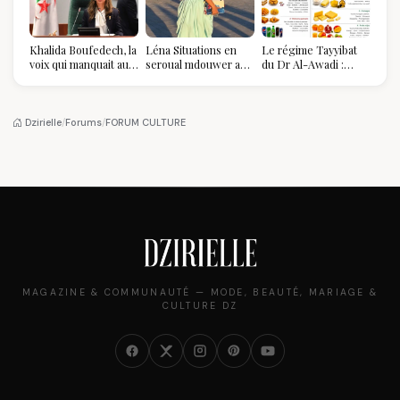
Khalida Boufedech, la
Léna Situations en
Le régime Tayyibat
voix qui manquait au
seroual mdouwer au
du Dr Al-Awadi :
sommet de l'État
Louvre : quand le
pourquoi il a séduit
algérien
pantalon des
des millions de
Algéroises devient la
femmes algériennes,
pièce mode de l'été
et ce que vous devez
Dzirielle
/
Forums
/
FORUM CULTURE
vraiment savoir
MAGAZINE & COMMUNAUTÉ — MODE, BEAUTÉ, MARIAGE &
CULTURE DZ