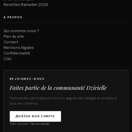
Recettes Ramadan 2026
À PROPOS
Qui sommes-nous ?
Plan du site
Contact
Mentions légales
Confidentialité
CGU
REJOIGNEZ-NOUS
Faites partie de la communauté Dzirielle
Commentez, participez aux forums, gagnez des badges et accédez à
tous les contenus.
CRÉER MON COMPTE
Déjà membre ?
Se connecter