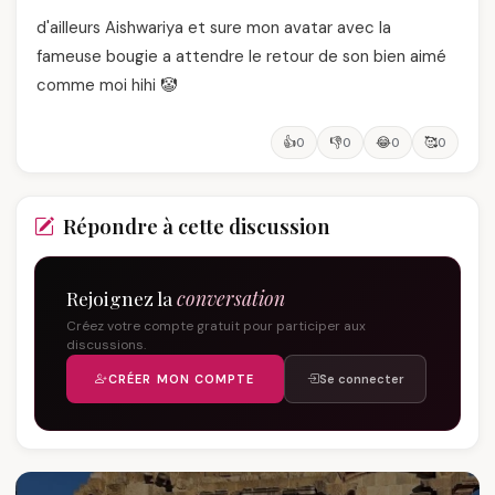
d'ailleurs Aishwariya et sure mon avatar avec la
fameuse bougie a attendre le retour de son bien aimé
comme moi hihi 🤡
👍
👎
😂
🥰
0
0
0
0
Répondre à cette discussion
Rejoignez la
conversation
Créez votre compte gratuit pour participer aux
discussions.
CRÉER MON COMPTE
Se connecter