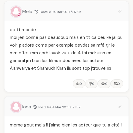
Mela
Posté le 04 Mar 2011 à 17:25
cc tt monde
moi jen conné pas beaucoup mais en tt ca ceu ke jai pu
voir g adoré come par exemple devdas sa mfé tjr le
mm effet mm apré lavoir vu + de 4 foi mdr sinn en
general jm bien les films indou avec les acteur
Aishwarya et Shahrukh Khan ils sont top jtrouve 👍
👍
👎
😂
🥰
0
0
0
0
lana
Posté le 04 Mar 2011 à 21:32
meme gout mela !! j'aime bien les acteur que tu a cité !!