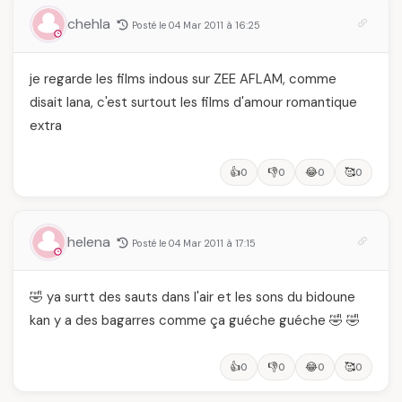
chehla
Posté le 04 Mar 2011 à 16:25
je regarde les films indous sur ZEE AFLAM, comme
disait lana, c'est surtout les films d'amour romantique
extra
👍
👎
😂
🥰
0
0
0
0
helena
Posté le 04 Mar 2011 à 17:15
🤣 ya surtt des sauts dans l'air et les sons du bidoune
kan y a des bagarres comme ça guéche guéche 🤣 🤣
👍
👎
😂
🥰
0
0
0
0