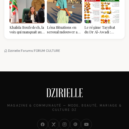
Khalida Boufedech, la
Léna Situations en
Le régime Tayyibat
voix qui manquait au
seroual mdouwer au
du Dr Al-Awadi :
sommet de l'État
Louvre : quand le
pourquoi il a séduit
algérien
pantalon des
des millions de
Algéroises devient la
femmes algériennes,
pièce mode de l'été
et ce que vous devez
Dzirielle
/
Forums
/
FORUM CULTURE
vraiment savoir
MAGAZINE & COMMUNAUTÉ — MODE, BEAUTÉ, MARIAGE &
CULTURE DZ