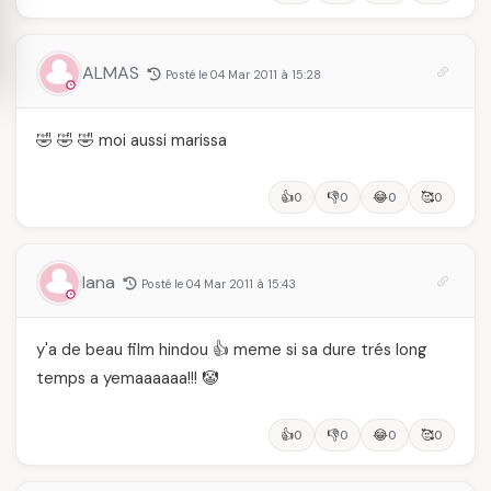
ALMAS
Posté le 04 Mar 2011 à 15:28
🤣 🤣 🤣 moi aussi marissa
👍
👎
😂
🥰
0
0
0
0
lana
Posté le 04 Mar 2011 à 15:43
y'a de beau film hindou 👍 meme si sa dure trés long
temps a yemaaaaaa!!! 🤡
👍
👎
😂
🥰
0
0
0
0