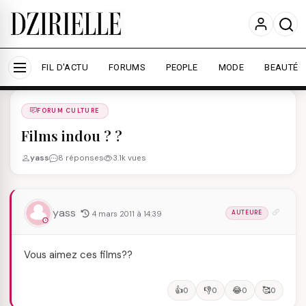
Nous utilisons des cookies pour améliorer votre
expérience et mesurer l'audience.
En savoir plus
Accepter tout
Personnaliser
FIL D'ACTU
FORUMS
PEOPLE
MODE
BEAUTÉ
Forums
/
FORUM CULTURE
/
FORUM CULTURE
Films indou ? ?
yass
8 réponses
3.1k vues
yass
4 mars 2011 à 14:39
AUTEURE
Vous aimez ces films??
👍
👎
😂
🥰
0
0
0
0