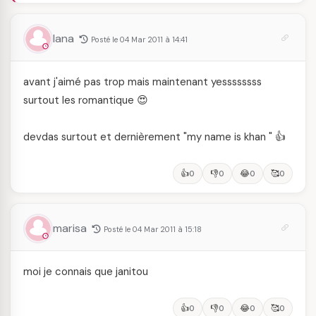
lana
Posté le 04 Mar 2011 à 14:41
avant j'aimé pas trop mais maintenant yessssssss
surtout les romantique 😍
devdas surtout et dernièrement "my name is khan " 👍
👍
👎
😂
🥰
0
0
0
0
marisa
Posté le 04 Mar 2011 à 15:18
moi je connais que janitou
👍
👎
😂
🥰
0
0
0
0