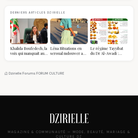
DERNIERS ARTICLES DZIRIELLE
Khalida Boufedech, la
Léna Situations en
Le régime Tayyibat
voix qui manquait au
seroual mdouwer au
du Dr Al-Awadi :
sommet de l'État
Louvre : quand le
pourquoi il a séduit
algérien
pantalon des
des millions de
Algéroises devient la
femmes algériennes,
pièce mode de l'été
et ce que vous devez
Dzirielle
/
Forums
/
FORUM CULTURE
vraiment savoir
MAGAZINE & COMMUNAUTÉ — MODE, BEAUTÉ, MARIAGE &
CULTURE DZ