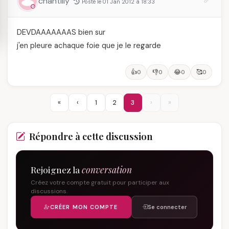
chantilly
Posté le 01 Jan 2012 à 18:33
DEVDAAAAAAAS bien sur
j'en pleure achaque foie que je le regarde
👍
👎
😂
🥰
0
0
0
0
«
‹
1
2
3
›
»
Répondre à cette discussion
Rejoignez la
conversation
Créez votre compte gratuit pour participer aux
discussions.
CRÉER MON COMPTE
Se connecter