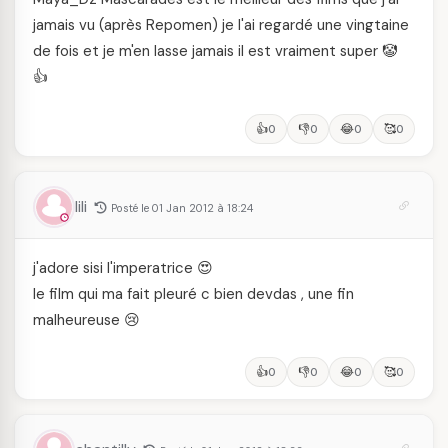
jamais vu (après Repomen) je l'ai regardé une vingtaine
de fois et je m'en lasse jamais il est vraiment super 🤡
👍
👍
👎
😂
🥰
0
0
0
0
lili
Posté le 01 Jan 2012 à 18:24
j'adore sisi l'imperatrice 😍
le film qui ma fait pleuré c bien devdas , une fin
malheureuse 😢
👍
👎
😂
🥰
0
0
0
0