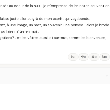
antôt au coeur de la nuit… je m'empresse de les noter, souvent en
laisse juste aller au gré de mon esprit, qui vagabonde,
ent, à une image, un mot, un souvenir, une pensée… alors je brode
 pu faire naître en moi…
ions?… et les vôtres aussi, et surtout, seront les bienvenues,
👍
👎
😂
🥰
0
0
0
0