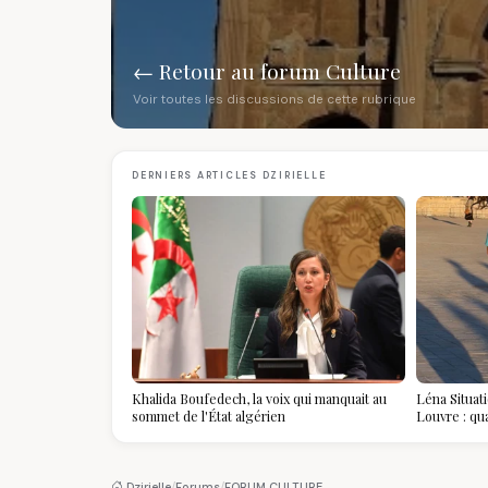
← Retour au forum Culture
Voir toutes les discussions de cette rubrique
DERNIERS ARTICLES DZIRIELLE
Khalida Boufedech, la voix qui manquait au
Léna Situat
sommet de l'État algérien
Louvre : qu
devient la p
Dzirielle
/
Forums
/
FORUM CULTURE