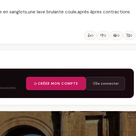
lose en sanglots,une lave brulante coule,après âpres contractions
👍
👎
😂
🥰
0
0
0
0
CRÉER MON COMPTE
Se connecter
scussions.