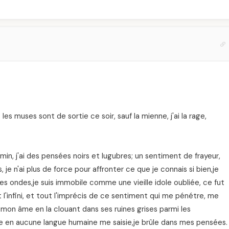
les muses sont de sortie ce soir, sauf la mienne, j'ai la rage,
min, j'ai des pensées noirs et lugubres; un sentiment de frayeur,
 je n'ai plus de force pour affronter ce que je connais si bien,je
es ondes,je suis immobile comme une vieille idole oubliée, ce fut
t l'infini, et tout l'imprécis de ce sentiment qui me pénétre, me
t mon âme en la clouant dans ses ruines grises parmi les
le en aucune langue humaine me saisie,je brûle dans mes pensées.