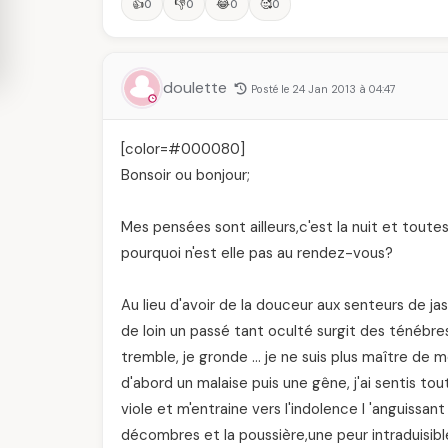
👍
👎
😂
🥰
0
0
0
0
doulette
Posté le 24 Jan 2013 à 04:47
[color=#000080]
Bonsoir ou bonjour;
Mes pensées sont ailleurs,c'est la nuit et toutes 
pourquoi n'est elle pas au rendez-vous?
Au lieu d'avoir de la douceur aux senteurs de jas
de loin un passé tant oculté surgit des ténébres,
tremble, je gronde … je ne suis plus maître de m
d'abord un malaise puis une gêne, j'ai sentis tou
viole et m'entraine vers l'indolence l 'anguissan
décombres et la poussière,une peur intraduisib