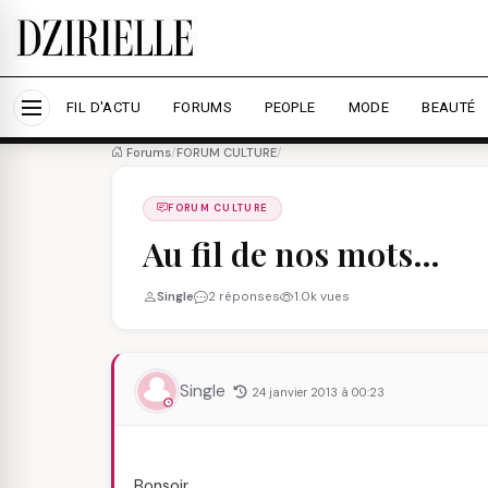
Nous utilisons des cookies pour améliorer votre expé
savoir plus
Accepter tout
Personna
FIL D'ACTU
FORUMS
PEOPLE
MODE
BEAUTÉ
Forums
/
FORUM CULTURE
/
FORUM CULTURE
Au fil de nos mots…
Single
2 réponses
1.0k vues
Single
24 janvier 2013 à 00:23
Bonsoir…