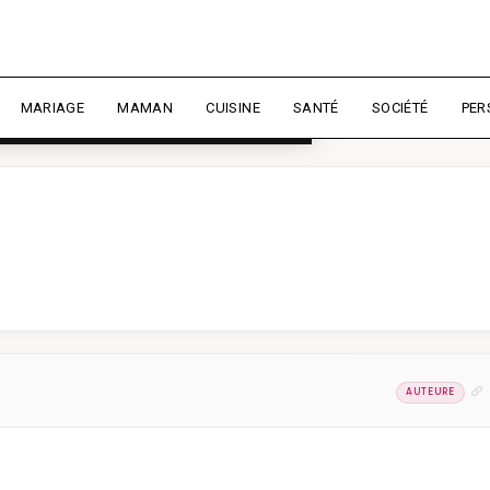
rience et mesurer l'audience.
En
liser
MARIAGE
MAMAN
CUISINE
SANTÉ
SOCIÉTÉ
PER
AUTEURE