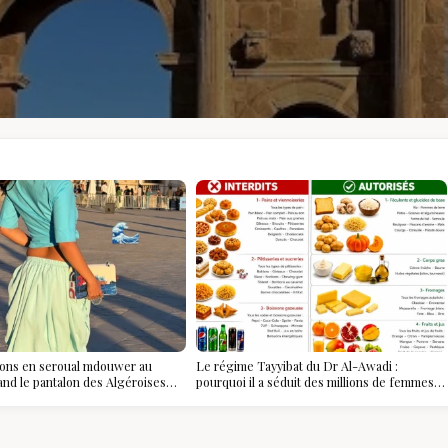
ions en seroual mdouwer au
Le régime Tayyibat du Dr Al-Awadi :
and le pantalon des Algéroises
pourquoi il a séduit des millions de femmes
ièce mode de l'été
algériennes, et ce que vous devez vraiment
savoir