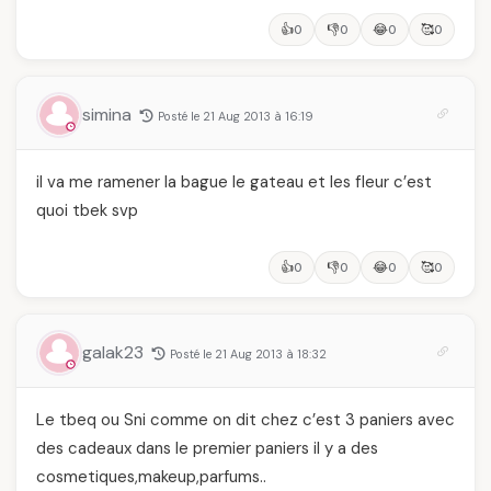
👍
👎
😂
🥰
0
0
0
0
simina
Posté le 21 Aug 2013 à 16:19
il va me ramener la bague le gateau et les fleur c’est
quoi tbek svp
👍
👎
😂
🥰
0
0
0
0
galak23
Posté le 21 Aug 2013 à 18:32
Le tbeq ou Sni comme on dit chez c’est 3 paniers avec
des cadeaux dans le premier paniers il y a des
cosmetiques,makeup,parfums..