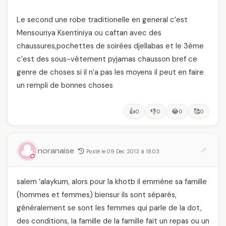
Le second une robe traditionelle en general c’est
Mensouriya Ksentiniya ou caftan avec des
chaussures,pochettes de soirées djellabas et le 3ème
c’est des sous-vêtement pyjamas chausson bref ce
genre de choses si il n’a pas les moyens il peut en faire
un rempli de bonnes choses
👍
👎
😂
🥰
0
0
0
0
noranaise
Posté le 09 Dec 2013 à 18:03
salem ’alaykum, alors pour la khotb il emmène sa famille
(hommes et femmes) biensur ils sont séparés,
généralement se sont les femmes qui parle de la dot,
des conditions, la famille de la famille fait un repas ou un