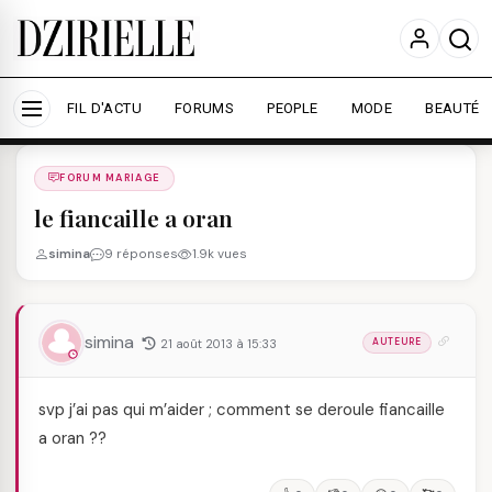
Nous utilisons des cookies pour améliorer votre
expérience et mesurer l'audience.
En savoir plus
Accepter tout
Personnaliser
FIL D'ACTU
FORUMS
PEOPLE
MODE
BEAUTÉ
Forums
/
FORUM MARIAGE
/
FORUM MARIAGE
le fiancaille a oran
simina
9 réponses
1.9k vues
simina
21 août 2013 à 15:33
AUTEURE
svp j’ai pas qui m’aider ; comment se deroule fiancaille
a oran ??