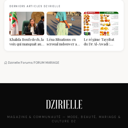
DERNIERS ARTICLES DZIRIELLE
Khalida Boufedech, la
Léna Situations en
Le régime Tayyibat
voix qui manquait au
seroual mdouwer au
du Dr Al-Awadi :
sommet de l'État
Louvre : quand le
pourquoi il a séduit
algérien
pantalon des
des millions de
Algéroises devient la
femmes algériennes,
pièce mode de l'été
et ce que vous devez
Dzirielle
/
Forums
/
FORUM MARIAGE
vraiment savoir
MAGAZINE & COMMUNAUTÉ — MODE, BEAUTÉ, MARIAGE &
CULTURE DZ