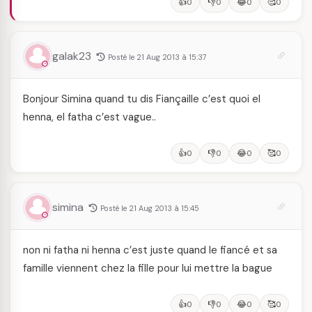
👍
👎
😂
🥰
0
0
0
0
galak23
Posté le 21 Aug 2013 à 15:37
Bonjour Simina quand tu dis Fiançaille c’est quoi el
henna, el fatha c’est vague..
👍
👎
😂
🥰
0
0
0
0
simina
Posté le 21 Aug 2013 à 15:45
non ni fatha ni henna c’est juste quand le fiancé et sa
famille viennent chez la fille pour lui mettre la bague
👍
👎
😂
🥰
0
0
0
0