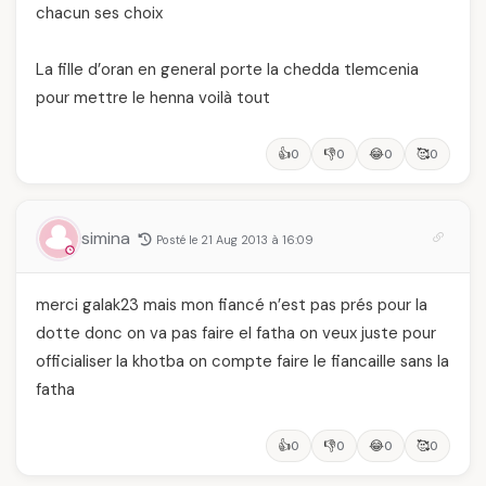
chacun ses choix
La fille d’oran en general porte la chedda tlemcenia
pour mettre le henna voilà tout
👍
👎
😂
🥰
0
0
0
0
simina
Posté le 21 Aug 2013 à 16:09
merci galak23 mais mon fiancé n’est pas prés pour la
dotte donc on va pas faire el fatha on veux juste pour
officialiser la khotba on compte faire le fiancaille sans la
fatha
👍
👎
😂
🥰
0
0
0
0