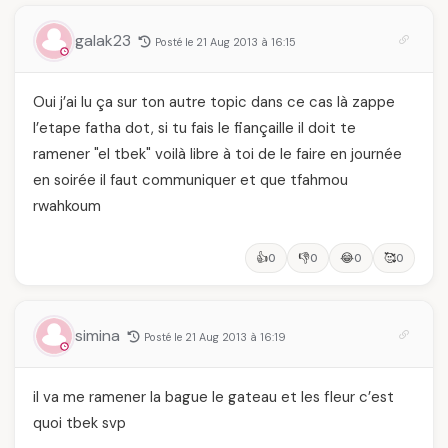
galak23
Posté le 21 Aug 2013 à 16:15
Oui j’ai lu ça sur ton autre topic dans ce cas là zappe
l’etape fatha dot, si tu fais le fiançaille il doit te
ramener "el tbek" voilà libre à toi de le faire en journée
en soirée il faut communiquer et que tfahmou
rwahkoum
👍
👎
😂
🥰
0
0
0
0
simina
Posté le 21 Aug 2013 à 16:19
il va me ramener la bague le gateau et les fleur c’est
quoi tbek svp