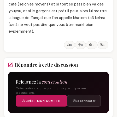
café (selonles moyens) et si tout se pass bien ya des
youyou, et si le garçons est prêt il peut alors lui mettre
la bague de fiançail que l’on appelle khatem ta3 kelma
(celà ne veut pas dire que vous être marié bien
évidemment).
👍
👎
😂
🥰
0
0
0
0
Répondre à cette discussion
Rejoignez la
conversation
Créez votre compte gratuit pour participer aux
discussions.
CRÉER MON COMPTE
Se connecter