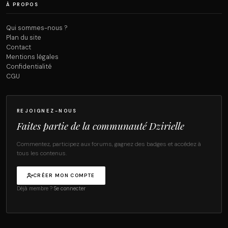
À PROPOS
Qui sommes-nous ?
Plan du site
Contact
Mentions légales
Confidentialité
CGU
REJOIGNEZ-NOUS
Faites partie de la communauté Dzirielle
Commentez, participez aux forums, gagnez des badges et accédez à
tous les contenus.
CRÉER MON COMPTE
Déjà membre ?
Se connecter