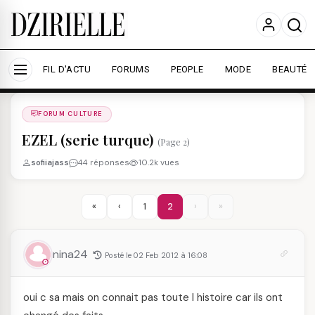
Nous utilisons des cookies pour améliorer votre
expérience et mesurer l'audience.
En savoir plus
Accepter tout
Personnaliser
FIL D'ACTU
FORUMS
PEOPLE
MODE
BEAUTÉ
Forums
/
FORUM CULTURE
/
FORUM CULTURE
EZEL (serie turque)
(Page 2)
sofiiajass
44 réponses
10.2k vues
«
‹
1
2
›
»
nina24
Posté le 02 Feb 2012 à 16:08
oui c sa mais on connait pas toute l histoire car ils ont