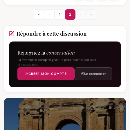
«
‹
1
2
›
»
Répondre à cette discussion
Rejoignez la
conversation
Créez votre compte gratuit pour participer aux
discussions.
CRÉER MON COMPTE
Se connecter