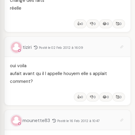
changé des faits
réelle
👍
👎
😂
🥰
0
0
0
0
tiziri
Posté le 02 Feb 2012 à 16:09
oui voila
aufait avant qu il l appelle houyem elle s applait
comment?
👍
👎
😂
🥰
0
0
0
0
mounette83
Posté le 16 Feb 2012 à 10:47