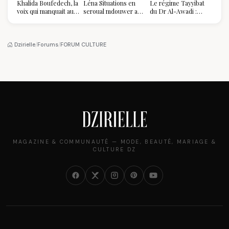
Khalida Boufedech, la
Léna Situations en
Le régime Tayyibat
voix qui manquait au
seroual mdouwer au
du Dr Al-Awadi :
sommet de l'État
Louvre : quand le
pourquoi il a séduit
algérien
pantalon des
des millions de
Algéroises devient la
femmes algériennes,
pièce mode de l'été
et ce que vous devez
Dzirielle
/
Forums
/
FORUM CULTURE
vraiment savoir
MAGAZINE & COMMUNAUTÉ — MODE, BEAUTÉ, MARIAGE &
CULTURE DZ