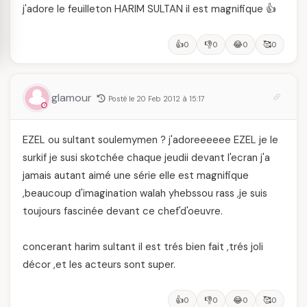
j'adore le feuilleton HARIM SULTAN il est magnifique 👍
👍
👎
😂
🥰
0
0
0
0
glamour
Posté le 20 Feb 2012 à 15:17
EZEL ou sultant soulemymen ? j'adoreeeeee EZEL je le
surkif je susi skotchée chaque jeudii devant l'ecran j'a
jamais autant aimé une série elle est magnifique
,beaucoup d'imagination walah yhebssou rass ,je suis
toujours fascinée devant ce chef'd'oeuvre.
concerant harim sultant il est trés bien fait ,trés joli
décor ,et les acteurs sont super.
👍
👎
😂
🥰
0
0
0
0