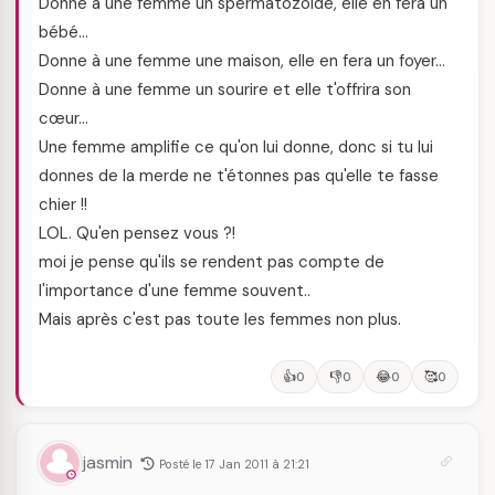
Donne à une femme un spermatozoïde, elle en fera un
bébé…
Donne à une femme une maison, elle en fera un foyer…
Donne à une femme un sourire et elle t'offrira son
cœur…
Une femme amplifie ce qu'on lui donne, donc si tu lui
donnes de la merde ne t'étonnes pas qu'elle te fasse
chier !!
LOL. Qu'en pensez vous ?!
moi je pense qu'ils se rendent pas compte de
l'importance d'une femme souvent..
Mais après c'est pas toute les femmes non plus.
👍
👎
😂
🥰
0
0
0
0
jasmin
Posté le 17 Jan 2011 à 21:21