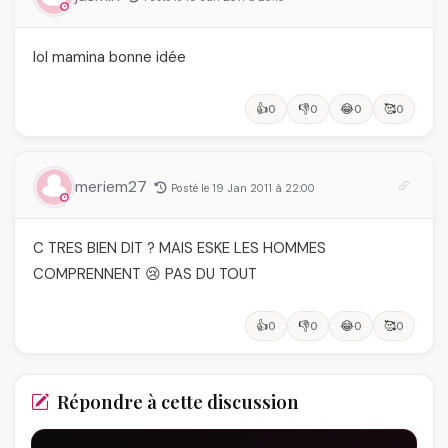
lol mamina bonne idée
👍
👎
😂
🥰
0
0
0
0
meriem27
Posté le 19 Jan 2011 à 22:00
C TRES BIEN DIT ? MAIS ESKE LES HOMMES
COMPRENNENT 😢 PAS DU TOUT
👍
👎
😂
🥰
0
0
0
0
Répondre à cette discussion