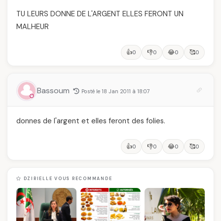
TU LEURS DONNE DE L'ARGENT ELLES FERONT UN
MALHEUR
👍
👎
😂
🥰
0
0
0
0
Bassoum
Posté le 18 Jan 2011 à 18:07
donnes de l'argent et elles feront des folies.
👍
👎
😂
🥰
0
0
0
0
DZIRIELLE VOUS RECOMMANDE