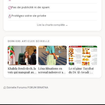
Pas de publicité ni de spam
Protégez votre vie privée
Lire la charte complète →
DERNIERS ARTICLES DZIRIELLE
Khalida Boufedech, la
Léna Situations en
Le régime Tayyibat
voix qui manquait au
seroual mdouwer au
du Dr Al-Awadi :
sommet de l'État
Louvre : quand le
pourquoi il a séduit
algérien
pantalon des
des millions de
Algéroises devient la
femmes algériennes,
pièce mode de l'été
et ce que vous devez
Dzirielle
/
Forums
/
FORUM BINATNA
vraiment savoir