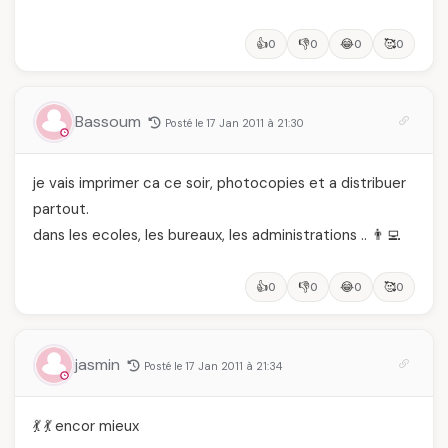
👍
👎
😂
🥰
0
0
0
0
Bassoum
Posté le 17 Jan 2011 à 21:30
je vais imprimer ca ce soir, photocopies et a distribuer
partout.
dans les ecoles, les bureaux, les administrations .. 👨‍💻
👍
👎
😂
🥰
0
0
0
0
jasmin
Posté le 17 Jan 2011 à 21:34
💃 💃 encor mieux