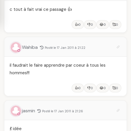
c tout à fait vrai ce passage 👍
👍
👎
😂
🥰
0
0
0
0
Wahiba
Posté le 17 Jan 2011 à 21:22
il faudrait le faire apprendre par coeur à tous les
hommes!!!
👍
👎
😂
🥰
0
0
0
0
jasmin
Posté le 17 Jan 2011 à 21:26
💃 idée