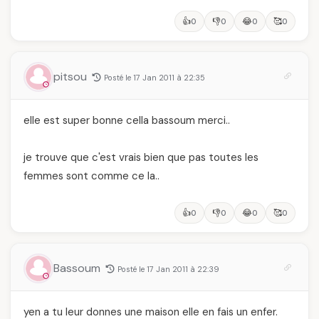
👍
👎
😂
🥰
0
0
0
0
pitsou
Posté le 17 Jan 2011 à 22:35
elle est super bonne cella bassoum merci..
je trouve que c'est vrais bien que pas toutes les
femmes sont comme ce la..
👍
👎
😂
🥰
0
0
0
0
Bassoum
Posté le 17 Jan 2011 à 22:39
yen a tu leur donnes une maison elle en fais un enfer.