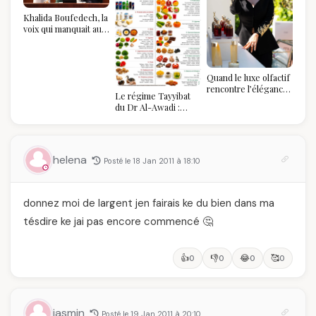
Khalida Boufedech, la
voix qui manquait au
sommet de l'État
algérien
Quand le luxe olfactif
rencontre l’élégance
Le régime Tayyibat
algérienne : une
du Dr Al-Awadi :
célébration de la Fête
pourquoi il a séduit
des Mères hors du
des millions de
temps
femmes algériennes,
et ce que vous devez
helena
Posté le 18 Jan 2011 à 18:10
vraiment savoir
donnez moi de largent jen fairais ke du bien dans ma
tésdire ke jai pas encore commencé 🤔
👍
👎
😂
🥰
0
0
0
0
jasmin
Posté le 19 Jan 2011 à 20:10