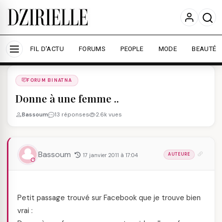
Nous utilisons des cookies pour améliorer votre
expérience et mesurer l'audience.
En savoir plus
Accepter tout
Personnaliser
FIL D'ACTU
FORUMS
PEOPLE
MODE
BEAUTÉ
Forums
/
FORUM BINATNA
/
FORUM BINATNA
Donne à une femme ..
Bassoum
13 réponses
2.6k vues
Bassoum
17 janvier 2011 à 17:04
AUTEURE
Petit passage trouvé sur Facebook que je trouve bien
vrai :