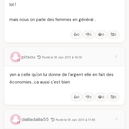
lol !
mais nous on parle des femmes en général ..
👍
👎
😂
🥰
0
0
0
0
pitsou
Posté le 18 Jan 2011 à 16:16
yen a celle qu'on lui donne de l'argent elle en fait des
économies…ca aussi c'est bien
👍
👎
😂
🥰
0
0
0
0
daliladalila55
Posté le 18 Jan 2011 à 17:45