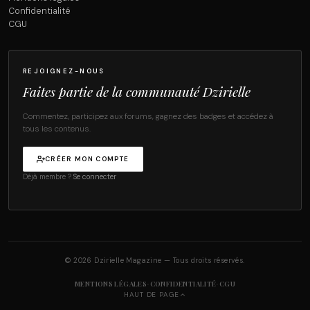
Confidentialité
CGU
REJOIGNEZ-NOUS
Faites partie de la communauté Dzirielle
Commentez, participez aux forums, gagnez des badges et accédez à
tous les contenus.
CRÉER MON COMPTE
Déjà membre ?
Se connecter
© 2026 Dzirielle Magazine — Tous droits réservés.
·
·
MENTIONS LÉGALES
CONFIDENTIALITÉ
CGU
HAUT DE PAGE