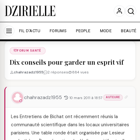
Nous utilisons des cookies pour améliorer votre
expérience et mesurer l'audience.
En savoir plus
Accepter tout
Personnaliser
FIL D'ACTU
FORUMS
PEOPLE
MODE
BEAUTÉ
Forums
/
FORUM SANTé
/
FORUM SANTÉ
Dix conseils pour garder un esprit vif
chahrazadz1955
2 réponses
884 vues
chahrazadz1955
10 mars 2011 à 18:57
AUTEURE
Les Entretiens de Bichat ont récemment réunis la
communauté scientifique dans les locaux universitaires
parisiens. Une table ronde était organisée par Lesieur