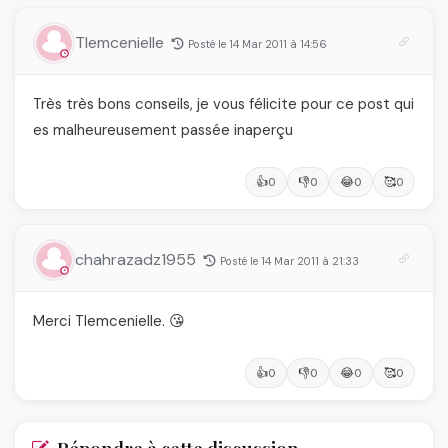
Tlemcenielle
Posté le 14 Mar 2011 à 14:56
Très très bons conseils, je vous félicite pour ce post qui
es malheureusement passée inaperçu
👍
👎
😂
🥰
0
0
0
0
chahrazadz1955
Posté le 14 Mar 2011 à 21:33
Merci Tlemcenielle. 😘
👍
👎
😂
🥰
0
0
0
0