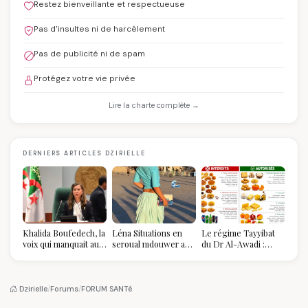
Restez bienveillante et respectueuse
Pas d'insultes ni de harcèlement
Pas de publicité ni de spam
Protégez votre vie privée
Lire la charte complète →
DERNIERS ARTICLES DZIRIELLE
Khalida Boufedech, la
Léna Situations en
Le régime Tayyibat
voix qui manquait au
seroual mdouwer au
du Dr Al-Awadi :
sommet de l'État
Louvre : quand le
pourquoi il a séduit
algérien
pantalon des
des millions de
Algéroises devient la
femmes algériennes,
pièce mode de l'été
et ce que vous devez
Dzirielle
/
Forums
/
FORUM SANTé
vraiment savoir