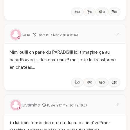
👍
👎
😂
🥰
0
0
0
0
luna
Posté le 17 Mar 2011 à 16:53
Mimilou!!!! on parle du PARADIS!!!! lol t'imagine ça au
paradis avec tt les chateaux!!! moi je te le transforme
en chateau…
👍
👎
😂
🥰
0
0
0
0
juvamine
Posté le 17 Mar 2011 à 16:57
tu lui transforme rien du tout luna…c son rêve!!!mdr