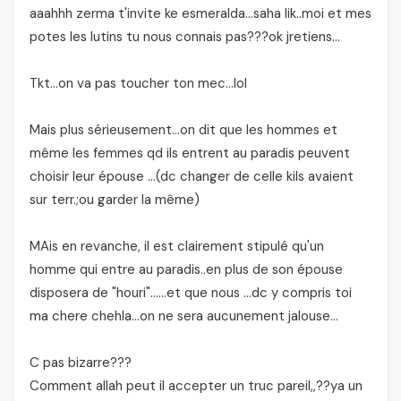
aaahhh zerma t'invite ke esmeralda…saha lik..moi et mes
potes les lutins tu nous connais pas???ok jretiens…
Tkt…on va pas toucher ton mec…lol
Mais plus sérieusement…on dit que les hommes et
même les femmes qd ils entrent au paradis peuvent
choisir leur épouse …(dc changer de celle kils avaient
sur terr.;ou garder la même)
MAis en revanche, il est clairement stipulé qu'un
homme qui entre au paradis..en plus de son épouse
disposera de "houri"……et que nous …dc y compris toi
ma chere chehla…on ne sera aucunement jalouse…
C pas bizarre???
Comment allah peut il accepter un truc pareil,,??ya un