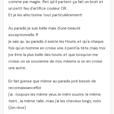
comme par magie…!!!et qd il partent ça fait un bruit et
un petit feu d'artifice couleur OR..
Et je les afectionne tout particulièrement!
Au paradis je suis belle mais d'une beauté
exceptionnelle..!!!
je sais qu 'au paradis..il existe les Houris..et qu'a chaque
fois qu'un homme en croise une..il perd la tête..mais moi
jve être la plus belle des houris..et que lorsqu'on me
croise..on se souvienne de moi, mêems si on en croise
une autre..
En fait jpense que même au paradis joré besoin de
reconnaissance!!lol
j'ai ..toujours les même yeux..le mêm sourire, le même
teint….la même taile…mais j'ai les cheveux longs, noirs
(j'en rêve)