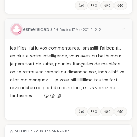
👍
👎
😂
🥰
0
0
0
0
esmeralda53
Posté le 17 Mar 2011 à 12:12
les filles, j'ai lu vos commentaires… snsas!!!!! j'ai bcp ri…
en plus e votre intelligence, vous avez du bel humour….
je pars tout de suite, pour les fiançailles de ma nièce……
on se retrouvea samedi ou dimanche soir, inch allah! vs
allez me manquez…… je vous aiIIIIIIIIIIIIIme toutes fort.
reviendai su ce post à mon retour, et vs verrez mes
fantasmes………….😘 😘 😘
👍
👎
😂
🥰
0
0
0
0
DZIRIELLE VOUS RECOMMANDE