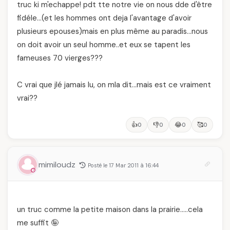
truc ki m'echappe! pdt tte notre vie on nous dde d'être
fidéle…(et les hommes ont deja l'avantage d'avoir
plusieurs epouses)mais en plus même au paradis…nous
on doit avoir un seul homme..et eux se tapent les
fameuses 70 vierges???
C vrai que jlé jamais lu, on mla dit…mais est ce vraiment
vrai??
👍
👎
😂
🥰
0
0
0
0
mimiloudz
Posté le 17 Mar 2011 à 16:44
un truc comme la petite maison dans la prairie…..cela
me suffit 🤪