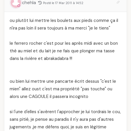
chehla
Posté le 17 Mar 2011 à 14:52
ou plutôt lui mettre les boulets aux pieds comme ça il
n'ira pas loin il sera toujours à ma merci "je le tiens"
le ferrero rocher c'est pour les après midi avec un bon
thé au miel et du lait je ne fais que plonger ma tasse
dans la rivière et abrakadabra !!!
ou bien lui mettre une pancarte écrit dessus "c'est le
mien" allez oust c'est ma propriété "pas touche" ou
alors une CAGOULE il passera incognito
si l'une d'elles s'avèrent l'approcher je lui tordrais le cou,
sans pitié, je pense au paradis il n'y aura pas d'autres
jugements ,je me défens quoi, je suis en légitime