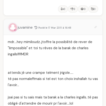
👍
👎
😂
🥰
0
0
0
0
juvamine
Posté le 17 Mar 2011 à 16:48
mdr….hey mimiloudz..jtoffre la possibilité de rever de
"limpossible" et toi tu rêves de la barak de charles
ingalls!!!!!MDR
attends jé une crampe telment jrigole…..
té pas normale!!!mais si tel est ton choix inshallah tu vas
l'avoir…
jsai pas si tu sais mais ta barak a la charles ingalls..té pas
obligé d'attendre de mourir pr l'avoir….lol