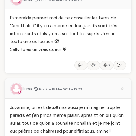
Esmeralda permet moi de te conseiller les livres de
"Amr khaled" il y en a meme en français. ils sont très
interessants et ils y en a sur tout les sujets. J'en ai
toute une collection 🤡
Sally tu es un vrais coeur 💖
👍
👎
😂
🥰
0
0
0
0
luna
Posté le 16 Mar 2011 à 10:23
Juvamine, on est deux!! moi aussi je m'imagine trop le
paradis et j'en prnds meme plaisir, après tt on dit qu'on
auras tout ce qu'on a souhaité nchallah et je me joint
aux prières de chahrazad pour elfirdaous, amine!!