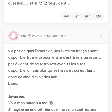
question……. et ils 🥰 🥰 te guident …
👍
👎
😂
🥰
0
0
0
0
luna
Posté le 17 Mar 2011 à 10:57
y a pas de quoi Esmeralda, ses livres en français sont
disponible. Et merci pour le site c'est très interessant,
pas évident de se retrouver avec tt les sites
disponible, on sais plus qui est vrais et qui est faut,
donc ça aide d'avoir des avis.
bises,
Juvamine,
Voilà mon paradis à moi 😉
J'imagine un endroit féerique, mais mon ciel restera