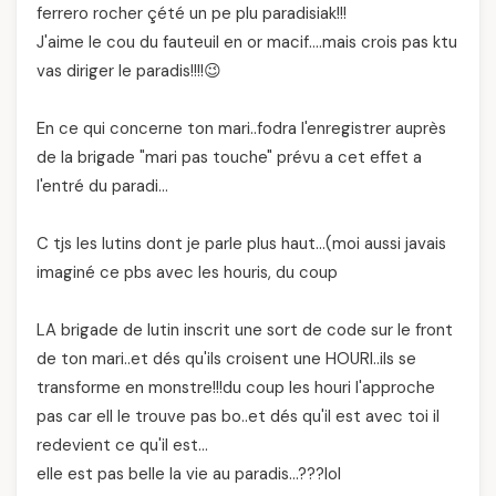
ferrero rocher çété un pe plu paradisiak!!!
J'aime le cou du fauteuil en or macif….mais crois pas ktu
vas diriger le paradis!!!!😉
En ce qui concerne ton mari..fodra l'enregistrer auprès
de la brigade "mari pas touche" prévu a cet effet a
l'entré du paradi…
C tjs les lutins dont je parle plus haut…(moi aussi javais
imaginé ce pbs avec les houris, du coup
LA brigade de lutin inscrit une sort de code sur le front
de ton mari..et dés qu'ils croisent une HOURI..ils se
transforme en monstre!!!du coup les houri l'approche
pas car ell le trouve pas bo..et dés qu'il est avec toi il
redevient ce qu'il est…
elle est pas belle la vie au paradis…???lol