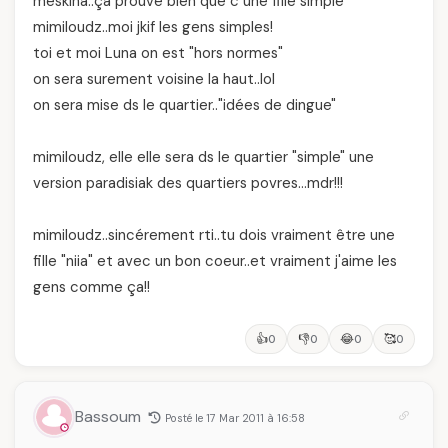
meskina..ça prouve bien que c une fille simple
mimiloudz..moi jkif les gens simples!
toi et moi Luna on est "hors normes"
on sera surement voisine la haut..lol
on sera mise ds le quartier.."idées de dingue"
mimiloudz, elle elle sera ds le quartier "simple" une
version paradisiak des quartiers povres…mdr!!!
mimiloudz..sincérement rti..tu dois vraiment être une
fille "niia" et avec un bon coeur..et vraiment j'aime les
gens comme ça!!
👍
👎
😂
🥰
0
0
0
0
Bassoum
Posté le 17 Mar 2011 à 16:58