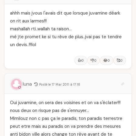
ahhh mais jvous l'avais dit que lorsque juvamine déark
on rit aux larmes!!!
mashallah rti..wallah ta raison…
mé jte promet ke si tu rêve de plus..jvai pas te tendre
un devis..!!!lol
👍
👎
😂
🥰
0
0
0
0
luna
Posté le 17 Mar 2011 à 17:18
Oui juvamine, on sera des voisines et on va s'éclater!!!
nous deux on risque pas de s'ennuyer…
Mimilouz non c pas ça le paradis, ton paradis terrestre
peut etre mais au paradis on va prendre des mesures
anti bidon ville alors change ton rève avant de te