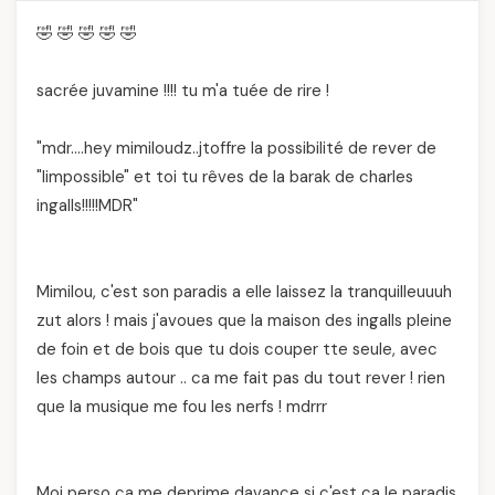
🤣 🤣 🤣 🤣 🤣
sacrée juvamine !!!! tu m'a tuée de rire !
"mdr….hey mimiloudz..jtoffre la possibilité de rever de
"limpossible" et toi tu rêves de la barak de charles
ingalls!!!!!MDR"
Mimilou, c'est son paradis a elle laissez la tranquilleuuuh
zut alors ! mais j'avoues que la maison des ingalls pleine
de foin et de bois que tu dois couper tte seule, avec
les champs autour .. ca me fait pas du tout rever ! rien
que la musique me fou les nerfs ! mdrrr
Moi perso ca me deprime davance si c'est ca le paradis