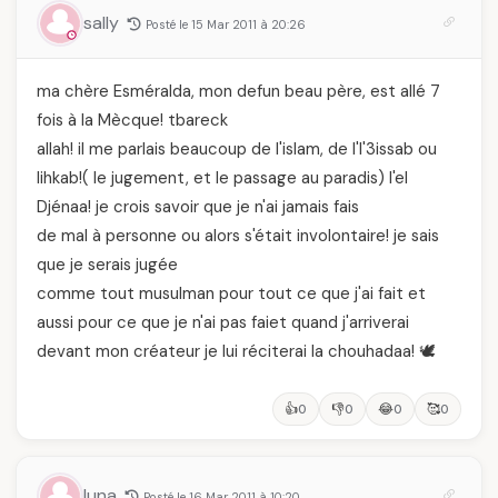
sally
Posté le 15 Mar 2011 à 20:26
ma chère Esméralda, mon defun beau père, est allé 7
fois à la Mècque! tbareck
allah! il me parlais beaucoup de l'islam, de l'l'3issab ou
lihkab!( le jugement, et le passage au paradis) l'el
Djénaa! je crois savoir que je n'ai jamais fais
de mal à personne ou alors s'était involontaire! je sais
que je serais jugée
comme tout musulman pour tout ce que j'ai fait et
aussi pour ce que je n'ai pas faiet quand j'arriverai
devant mon créateur je lui réciterai la chouhadaa! 🕊️
👍
👎
😂
🥰
0
0
0
0
luna
Posté le 16 Mar 2011 à 10:20