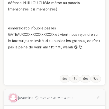
défense, NHILLOU CHWIA même au paradis
(mensonges it is mensonges)
esmeralda55, n'oublie pas les
GATEAUXXXXXXXXXXXXXXX,et vient nous rejoindre sur
le fauteuil,tu es invité, si tu oublies les gâteaux, ce n'est
pas la peine de venir ah! fifti fifti, wallah 😘 🥰
👍
👎
😂
🥰
0
0
0
0
juvamine
Posté le 17 Mar 2011 à 15:08