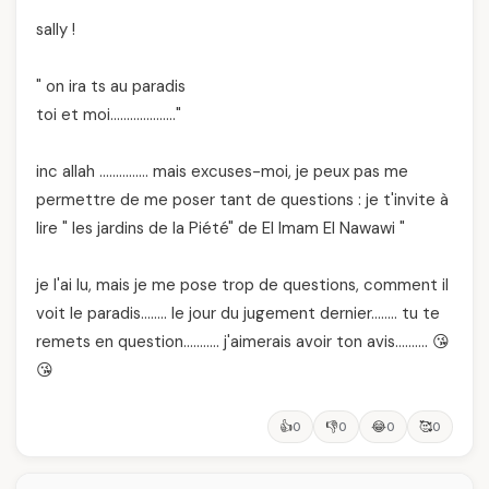
sally !
" on ira ts au paradis
toi et moi……………….."
inc allah …………… mais excuses-moi, je peux pas me
permettre de me poser tant de questions : je t'invite à
lire " les jardins de la Piété" de El Imam El Nawawi "
je l'ai lu, mais je me pose trop de questions, comment il
voit le paradis…….. le jour du jugement dernier…….. tu te
remets en question……….. j'aimerais avoir ton avis………. 😘
😘
👍
👎
😂
🥰
0
0
0
0