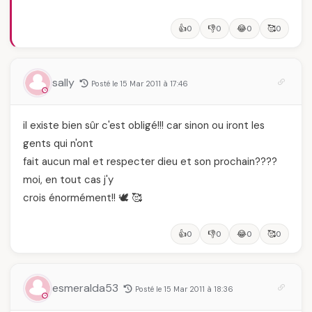
👍
👎
😂
🥰
0
0
0
0
sally
Posté le 15 Mar 2011 à 17:46
il existe bien sûr c'est obligé!!! car sinon ou iront les
gents qui n'ont
fait aucun mal et respecter dieu et son prochain????
moi, en tout cas j'y
crois énormément!! 🕊️ 🥰
👍
👎
😂
🥰
0
0
0
0
esmeralda53
Posté le 15 Mar 2011 à 18:36