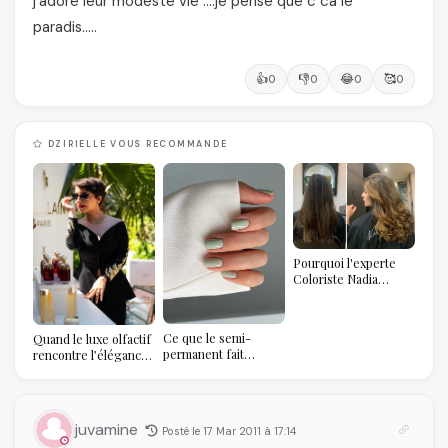
j'adore leur modeste vie ….je pense que c ca le
paradis…..
👍
👎
😂
🥰
0
0
0
0
DZIRIELLE VOUS RECOMMANDE
Pourquoi l'experte
Coloriste Nadia
refuse de refaire
votre balayage (et
pourquoi vous allez
Ce que le semi-
Quand le luxe olfactif
l'adorer pour ça)
permanent fait
rencontre l’élégance
réellement à vos
algérienne : une
ongles
célébration de la Fête
des Mères hors du
temps
juvamine
Posté le 17 Mar 2011 à 17:14