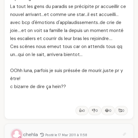
La tout les gens du paradis se précipite pr accueillir ce
nouvel arrivant…et comme une star…il est accueilli…
avec bcp d'émotions d'applaudissements..de crie de
joie….et on voit sa famille la depuis un moment monté
les escaliers et courrir ds leur bras les rejoindre….
Ces scénes nous emeut tous car on attends tous qq
un…qui on le sait, arrivera bientot…
OOhh luna, parfois je suis préssée de mourir..juste pr y
être!
c bizarre de dire ça hein??
👍
👎
😂
🥰
0
0
0
0
chehla
Posté le 17 Mar 2011 à 11:58