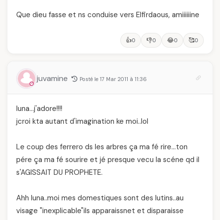
Que dieu fasse et ns conduise vers Elfirdaous, amiiiiiine
👍
👎
😂
🥰
0
0
0
0
juvamine
Posté le 17 Mar 2011 à 11:36
luna…j'adore!!!!
jcroi kta autant d'imagination ke moi..lol
Le coup des ferrero ds les arbres ça ma fé rire…ton
pére ça ma fé sourire et jé presque vecu la scéne qd il
s'AGISSAIT DU PROPHETE.
Ahh luna..moi mes domestiques sont des lutins..au
visage "inexplicable"ils apparaissnet et disparaisse