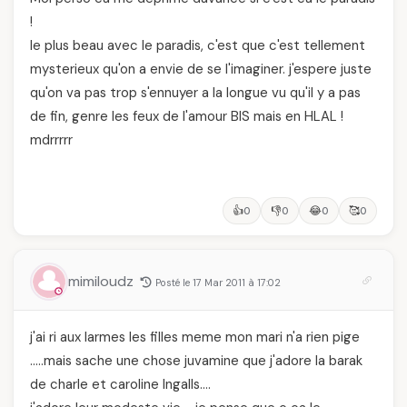
!
le plus beau avec le paradis, c'est que c'est tellement
mysterieux qu'on a envie de se l'imaginer. j'espere juste
qu'on va pas trop s'ennuyer a la longue vu qu'il y a pas
de fin, genre les feux de l'amour BIS mais en HLAL !
mdrrrrr
👍
👎
😂
🥰
0
0
0
0
mimiloudz
Posté le 17 Mar 2011 à 17:02
j'ai ri aux larmes les filles meme mon mari n'a rien pige
…..mais sache une chose juvamine que j'adore la barak
de charle et caroline Ingalls….