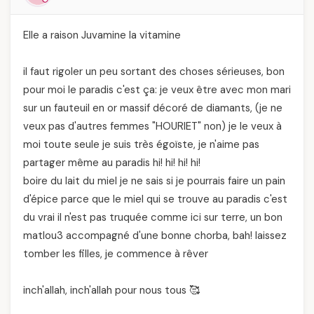
Elle a raison Juvamine la vitamine
il faut rigoler un peu sortant des choses sérieuses, bon
pour moi le paradis c'est ça: je veux être avec mon mari
sur un fauteuil en or massif décoré de diamants, (je ne
veux pas d'autres femmes "HOURIET" non) je le veux à
moi toute seule je suis très égoïste, je n'aime pas
partager même au paradis hi! hi! hi! hi!
boire du lait du miel je ne sais si je pourrais faire un pain
d'épice parce que le miel qui se trouve au paradis c'est
du vrai il n'est pas truquée comme ici sur terre, un bon
matlou3 accompagné d'une bonne chorba, bah! laissez
tomber les filles, je commence à rêver
inch'allah, inch'allah pour nous tous 🥰