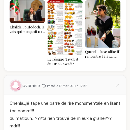
Khalida Boufedech, la
voix qui manquait au
sommet de l'État
algérien
Quand le luxe olfactif
rencontre l’élégance
Le régime Tayyibat
algérienne : une
du Dr Al-Awadi :
célébration de la Fête
pourquoi il a séduit
des Mères hors du
des millions de
temps
femmes algériennes,
et ce que vous devez
juvamine
Posté le 17 Mar 2011 à 12:58
vraiment savoir
Chehla…jé tapé une barre de rire monumentale en lisant
ton comm!!!!
du matlouh….???ta rien trouvé de mieux a graille???
mdr!!!