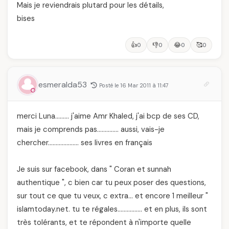
Mais je reviendrais plutard pour les détails,
bises
👍
👎
😂
🥰
0
0
0
0
esmeralda53
Posté le 16 Mar 2011 à 11:47
merci Luna……… j'aime Amr Khaled, j'ai bcp de ses CD,
mais je comprends pas………….. aussi, vais-je
chercher……………….. ses livres en français
Je suis sur facebook, dans " Coran et sunnah
authentique ", c bien car tu peux poser des questions,
sur tout ce que tu veux, c extra… et encore 1 meilleur "
islamtoday.net. tu te régales……………. et en plus, ils sont
très tolérants, et te répondent à n'importe quelle