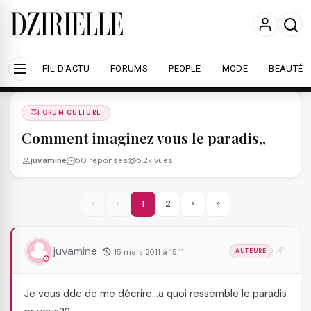
Nous utilisons des cookies pour améliorer votre
expérience et mesurer l'audience.
En savoir plus
Accepter tout
Personnaliser
FIL D'ACTU
FORUMS
PEOPLE
MODE
BEAUTÉ
Forums
/
FORUM CULTURE
/
FORUM CULTURE
Comment imaginez vous le paradis,,
juvamine
50 réponses
5.2k vues
«
‹
1
2
›
»
juvamine
15 mars 2011 à 15:11
AUTEURE
Je vous dde de me décrire…a quoi ressemble le paradis