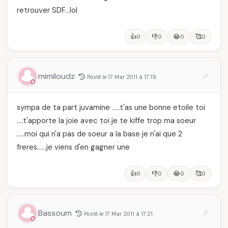
retrouver SDF…lol
👍
👎
😂
🥰
0
0
0
0
mimiloudz
Posté le 17 Mar 2011 à 17:19
sympa de ta part juvamine …..t'as une bonne etoile toi
….t'apporte la joie avec toi je te kiffe trop ma soeur
…..moi qui n'a pas de soeur a la base je n'ai que 2
freres……je viens d'en gagner une
👍
👎
😂
🥰
0
0
0
0
Bassoum
Posté le 17 Mar 2011 à 17:21