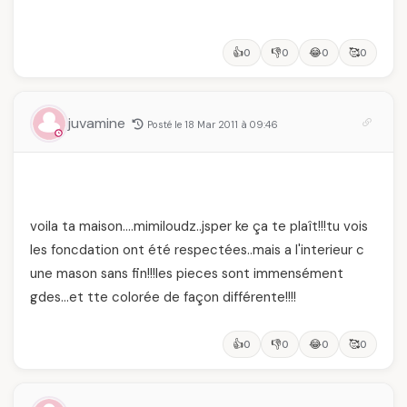
👍
👎
😂
🥰
0
0
0
0
juvamine
Posté le 18 Mar 2011 à 09:46
voila ta maison….mimiloudz..jsper ke ça te plaît!!!tu vois
les foncdation ont été respectées..mais a l'interieur c
une mason sans fin!!!les pieces sont immensément
gdes…et tte colorée de façon différente!!!!
👍
👎
😂
🥰
0
0
0
0