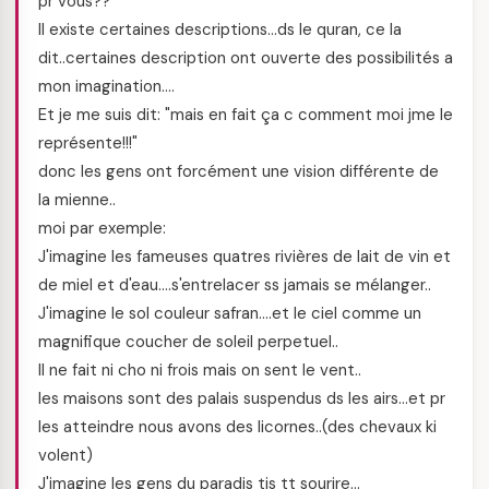
pr vous??
Il existe certaines descriptions…ds le quran, ce la
dit..certaines description ont ouverte des possibilités a
mon imagination….
Et je me suis dit: "mais en fait ça c comment moi jme le
représente!!!"
donc les gens ont forcément une vision différente de
la mienne..
moi par exemple:
J'imagine les fameuses quatres rivières de lait de vin et
de miel et d'eau….s'entrelacer ss jamais se mélanger..
J'imagine le sol couleur safran….et le ciel comme un
magnifique coucher de soleil perpetuel..
Il ne fait ni cho ni frois mais on sent le vent..
les maisons sont des palais suspendus ds les airs…et pr
les atteindre nous avons des licornes..(des chevaux ki
volent)
J'imagine les gens du paradis tjs tt sourire…