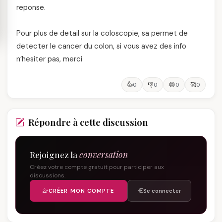
reponse.
Pour plus de detail sur la coloscopie, sa permet de
detecter le cancer du colon, si vous avez des info
n’hesiter pas, merci
👍
👎
😂
🥰
0
0
0
0
Répondre à cette discussion
Rejoignez la
conversation
Créez votre compte gratuit pour participer aux
discussions.
CRÉER MON COMPTE
Se connecter