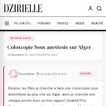
Nous utilisons des cookies pour améliorer votre
expérience et mesurer l'audience.
En savoir plus
Accepter tout
Personnaliser
FIL D'ACTU
FORUMS
PEOPLE
MODE
BEAUTÉ
Forums
/
FORUM SANTé
/
FORUM SANTÉ
Coloscopie Sous anestesie sur Alger
Houyame
2 réponses
2.5k vues
Houyame
30 juillet 2013 à 16:13
AUTEURE
Bonjour, les filles je cherche a faire une coloscopie sous
anesthésie au plus vite sur Alger, alors je cherche une
clinique privée avec un bon rapport Qualité/Prix.