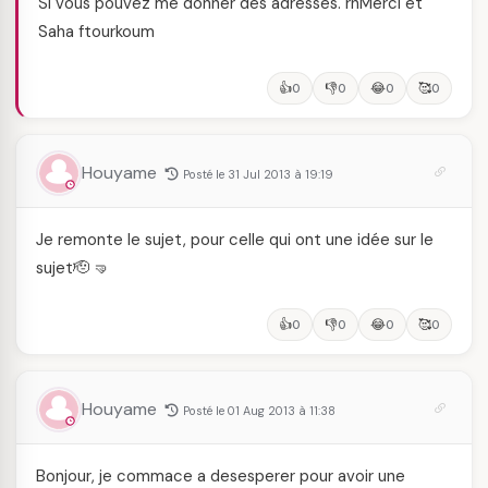
Si vous pouvez me donner des adresses. rnMerci et
Saha ftourkoum
👍
👎
😂
🥰
0
0
0
0
Houyame
Posté le 31 Jul 2013 à 19:19
Je remonte le sujet, pour celle qui ont une idée sur le
sujet🫡 🤜
👍
👎
😂
🥰
0
0
0
0
Houyame
Posté le 01 Aug 2013 à 11:38
Bonjour, je commace a desesperer pour avoir une