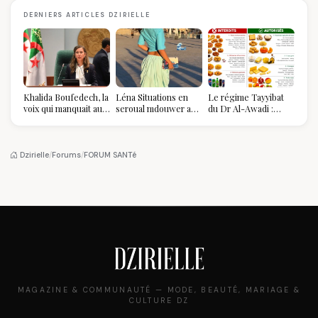
DERNIERS ARTICLES DZIRIELLE
Khalida Boufedech, la
Léna Situations en
Le régime Tayyibat
voix qui manquait au
seroual mdouwer au
du Dr Al-Awadi :
sommet de l'État
Louvre : quand le
pourquoi il a séduit
algérien
pantalon des
des millions de
Algéroises devient la
femmes algériennes,
pièce mode de l'été
et ce que vous devez
Dzirielle
/
Forums
/
FORUM SANTé
vraiment savoir
MAGAZINE & COMMUNAUTÉ — MODE, BEAUTÉ, MARIAGE &
CULTURE DZ