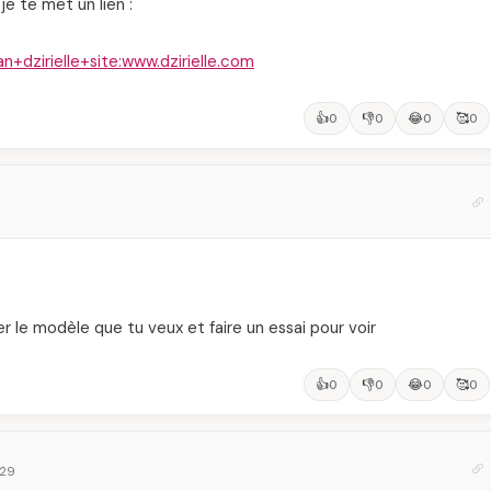
je te met un lien :
+dzirielle+site:www.dzirielle.com
👍
👎
😂
🥰
0
0
0
0
er le modèle que tu veux et faire un essai pour voir
👍
👎
😂
🥰
0
0
0
0
:29