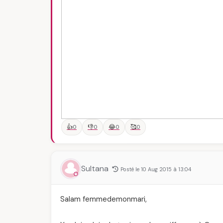
👍
👎
😂
🥰
0
0
0
0
Sultana
Posté le 10 Aug 2015 à 13:04
Salam femmedemonmari,