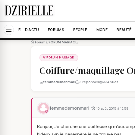
Nous utilisons des cookies pour améliorer votre expé
savoir plus
Accepter tout
Personna
FIL D'ACTU
FORUMS
PEOPLE
MODE
BEAUTÉ
Forums
/
FORUM MARIAGE
/
FORUM MARIAGE
Coiffure/maquillage O
femmedemonmari
3 réponses
334 vues
femmedemonmari
10 août 2015 à 12:58
Bonjour, Je cherche une coiffeuse qi m’accompa
hideux svp je desespère je ne trouve pas….