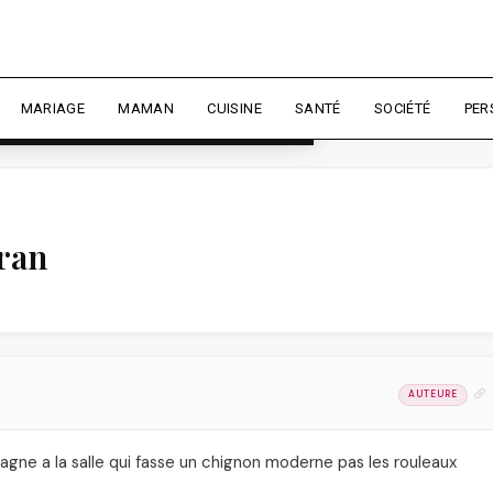
rience et mesurer l'audience.
En
liser
MARIAGE
MAMAN
CUISINE
SANTÉ
SOCIÉTÉ
PER
ran
AUTEURE
gne a la salle qui fasse un chignon moderne pas les rouleaux