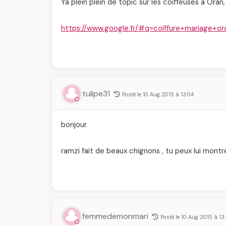
Ya plein plein de topic sur les coiffeuses à Oran, 
https://www.google.fr/#q=coiffure+mariage+oran
tulipe31
Posté le 10 Aug 2015 à 13:04
bonjour
ramzi fait de beaux chignons , tu peux lui montr
femmedemonmari
Posté le 10 Aug 2015 à 13