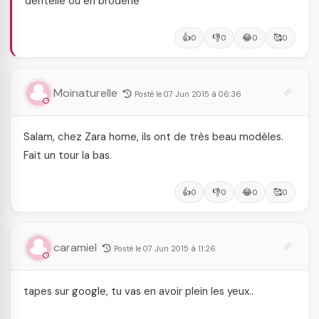
dentelle ou en broderie
👍
👎
😂
🥰
0
0
0
0
Moinaturelle
Posté le 07 Jun 2015 à 06:36
Salam, chez Zara home, ils ont de très beau modèles.
Fait un tour la bas.
👍
👎
😂
🥰
0
0
0
0
caramiel
Posté le 07 Jun 2015 à 11:26
tapes sur google, tu vas en avoir plein les yeux..