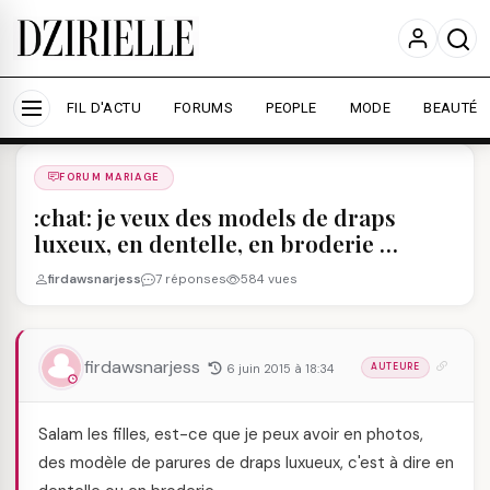
Nous utilisons des cookies pour améliorer votre
expérience et mesurer l'audience.
En savoir plus
Accepter tout
Personnaliser
FIL D'ACTU
FORUMS
PEOPLE
MODE
BEAUTÉ
Forums
/
FORUM MARIAGE
/
FORUM MARIAGE
:chat: je veux des models de draps
luxeux, en dentelle, en broderie …
firdawsnarjess
7 réponses
584 vues
firdawsnarjess
6 juin 2015 à 18:34
AUTEURE
Salam les filles, est-ce que je peux avoir en photos,
des modèle de parures de draps luxueux, c'est à dire en