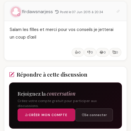
firdawsnarjess
Posté le 07 Jun 2015 à 20:34
Salam les filles et merci pour vos conseils je jetterai
un coup d'œil
👍
👎
😂
🥰
0
0
0
0
Répondre à cette discussion
Rejoignez la
conversation
Créez votre compte gratuit pour participer aux
discussions.
CRÉER MON COMPTE
Se connecter