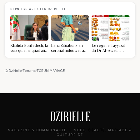
DERNIERS ARTICLES DZIRIELLE
Khalida Boufedech, la
Léna Situations en
Le régime Tayyibat
voix qui manquait au
seroual mdouwer au
du Dr Al-Awadi :
sommet de l'État
Louvre : quand le
pourquoi il a séduit
algérien
pantalon des
des millions de
Algéroises devient la
femmes algériennes,
pièce mode de l'été
et ce que vous devez
Dzirielle
/
Forums
/
FORUM MARIAGE
vraiment savoir
MAGAZINE & COMMUNAUTÉ — MODE, BEAUTÉ, MARIAGE &
CULTURE DZ