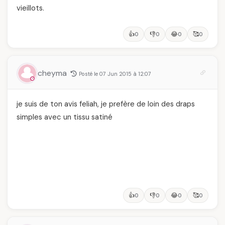
vieillots.
👍
👎
😂
🥰
0
0
0
0
cheyma
Posté le 07 Jun 2015 à 12:07
je suis de ton avis feliah, je prefère de loin des draps
simples avec un tissu satiné
👍
👎
😂
🥰
0
0
0
0