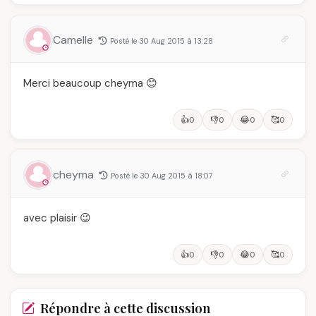
Camelle
Posté le 30 Aug 2015 à 13:28
Merci beaucoup cheyma 😊
👍
👎
😂
🥰
0
0
0
0
cheyma
Posté le 30 Aug 2015 à 18:07
avec plaisir 😉
👍
👎
😂
🥰
0
0
0
0
Répondre à cette discussion