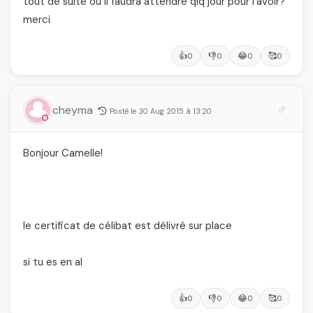
tout de suite ou il faudra attendre qlq jour pour l’avoir?
merci
👍
👎
😂
🥰
0
0
0
0
cheyma
Posté le 30 Aug 2015 à 13:20
Bonjour Camelle!
le certificat de célibat est délivré sur place
si tu es en al
👍
👎
😂
🥰
0
0
0
0