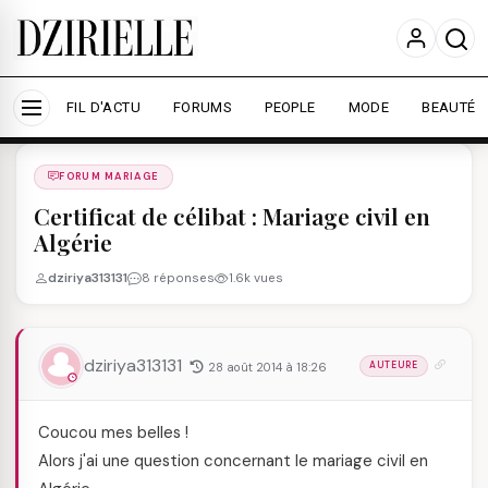
Nous utilisons des cookies pour améliorer votre
expérience et mesurer l'audience.
En savoir plus
Accepter tout
Personnaliser
FIL D'ACTU
FORUMS
PEOPLE
MODE
BEAUTÉ
Forums
/
FORUM MARIAGE
/
FORUM MARIAGE
Certificat de célibat : Mariage civil en
Algérie
dziriya313131
8 réponses
1.6k vues
dziriya313131
28 août 2014 à 18:26
AUTEURE
Coucou mes belles !
Alors j'ai une question concernant le mariage civil en