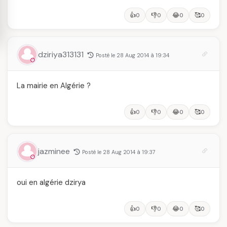
👍
👎
😂
🥰
0
0
0
0
dziriya313131
Posté le 28 Aug 2014 à 19:34
La mairie en Algérie ?
👍
👎
😂
🥰
0
0
0
0
jazminee
Posté le 28 Aug 2014 à 19:37
oui en algérie dzirya
👍
👎
😂
🥰
0
0
0
0