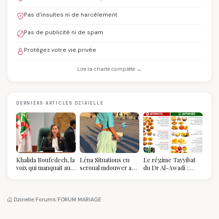
Pas d'insultes ni de harcèlement
Pas de publicité ni de spam
Protégez votre vie privée
Lire la charte complète →
DERNIERS ARTICLES DZIRIELLE
Khalida Boufedech, la
Léna Situations en
Le régime Tayyibat
voix qui manquait au
seroual mdouwer au
du Dr Al-Awadi :
sommet de l'État
Louvre : quand le
pourquoi il a séduit
algérien
pantalon des
des millions de
Algéroises devient la
femmes algériennes,
pièce mode de l'été
et ce que vous devez
Dzirielle
/
Forums
/
FORUM MARIAGE
vraiment savoir