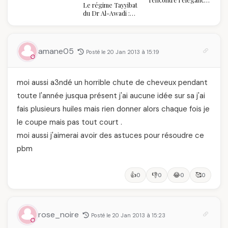
Le régime Tayyibat
algérienne : une
du Dr Al-Awadi :
célébration de la Fête
pourquoi il a séduit
des Mères hors du
des millions de
temps
femmes algériennes,
et ce que vous devez
amane05
Posté le 20 Jan 2013 à 15:19
vraiment savoir
moi aussi a3ndé un horrible chute de cheveux pendant
toute l'année jusqua présent j'ai aucune idée sur sa j'ai
fais plusieurs huiles mais rien donner alors chaque fois je
le coupe mais pas tout court .
moi aussi j'aimerai avoir des astuces pour résoudre ce
pbm
👍
👎
😂
🥰
0
0
0
0
rose_noire
Posté le 20 Jan 2013 à 15:23