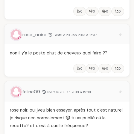
👍
👎
😂
🥰
0
0
0
0
rose_noire
Posté le 20 Jan 2013 à 15:37
non il y'a le poste chut de cheveux quoi faire ??
👍
👎
😂
🥰
0
0
0
0
feline09
Posté le 20 Jan 2013 à 15:38
rose noir, oui jveu bien essayer, après tout c'est naturel
je risque rien normalement 🤡 tu as publié où la
recette? et c'est à quelle fréquence?