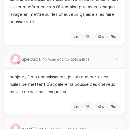
laisser macérer environ 01 semaine puis avant chaque
lavage en mettre sur les cheuveux. ça aide à les faire
pousser vite.
👍
👎
😂
🥰
0
0
0
0
Speculos
Posté le 02 Apr 2013 à 15:23
bonjour , à ma connaissance , je sais que certaines
huiles permettent d'accelerer la pousse des cheveux
mais je ne sais pas lesquelles ..
👍
👎
😂
🥰
0
0
0
0