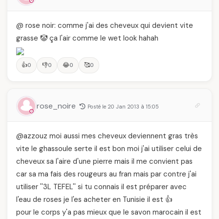
@ rose noir: comme j'ai des cheveux qui devient vite
grasse 🤡 ça l'air comme le wet look hahah
👍
👎
😂
🥰
0
0
0
0
rose_noire
Posté le 20 Jan 2013 à 15:05
@azzouz moi aussi mes cheveux deviennent gras très
vite le ghassoule serte il est bon moi j'ai utiliser celui de
cheveux sa l'aire d'une pierre mais il me convient pas
car sa ma fais des rougeurs au fran mais par contre j'ai
utiliser ''3L TEFEL'' si tu connais il est préparer avec
l'eau de roses je l'es acheter en Tunisie il est 👍
pour le corps y'a pas mieux que le savon marocain il est