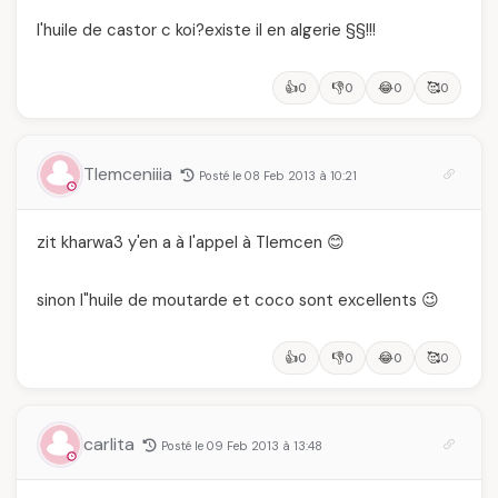
l'huile de castor c koi?existe il en algerie §§!!!
👍
👎
😂
🥰
0
0
0
0
Tlemceniiia
Posté le 08 Feb 2013 à 10:21
zit kharwa3 y'en a à l'appel à Tlemcen 😊
sinon l"huile de moutarde et coco sont excellents 😉
👍
👎
😂
🥰
0
0
0
0
carlita
Posté le 09 Feb 2013 à 13:48