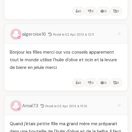
👍
👎
😂
🥰
0
0
0
0
algeroise16
Posté le 02 Apr 2013 à 12:11
Bonjour les filles merci our vos conseils apparement
tout le monde utilise l'huile d'olive et ricin et la levure
de biere en jelule merci
👍
👎
😂
🥰
0
0
0
0
Amal73
Posté le 02 Apr 2013 à 15:10
Quand j'étais petite fille ma grand mère me préparait
dans une bouteille de l'huile d'olive et de la helba. Il faut