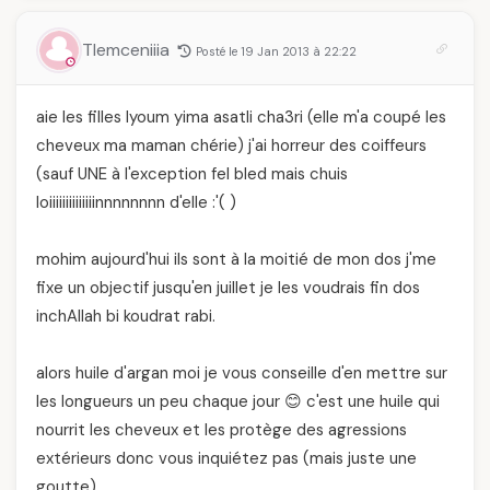
Tlemceniiia
Posté le 19 Jan 2013 à 22:22
aie les filles lyoum yima asatli cha3ri (elle m'a coupé les
cheveux ma maman chérie) j'ai horreur des coiffeurs
(sauf UNE à l'exception fel bled mais chuis
loiiiiiiiiiiiiiinnnnnnnn d'elle :'( )
mohim aujourd'hui ils sont à la moitié de mon dos j'me
fixe un objectif jusqu'en juillet je les voudrais fin dos
inchAllah bi koudrat rabi.
alors huile d'argan moi je vous conseille d'en mettre sur
les longueurs un peu chaque jour 😊 c'est une huile qui
nourrit les cheveux et les protège des agressions
extérieurs donc vous inquiétez pas (mais juste une
goutte)