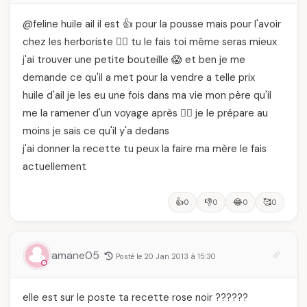
@feline huile ail il est 👍 pour la pousse mais pour l'avoir
chez les herboriste 🙅‍♂️ tu le fais toi même seras mieux
j'ai trouver une petite bouteille 😱 et ben je me
demande ce qu'il a met pour la vendre a telle prix
huile d'ail je les eu une fois dans ma vie mon père qu'il
me la ramener d'un voyage après 🙅‍♂️ je le prépare au
moins je sais ce qu'il y'a dedans
j'ai donner la recette tu peux la faire ma mère le fais
actuellement
👍
👎
😂
🥰
0
0
0
0
amane05
Posté le 20 Jan 2013 à 15:30
elle est sur le poste ta recette rose noir ??????