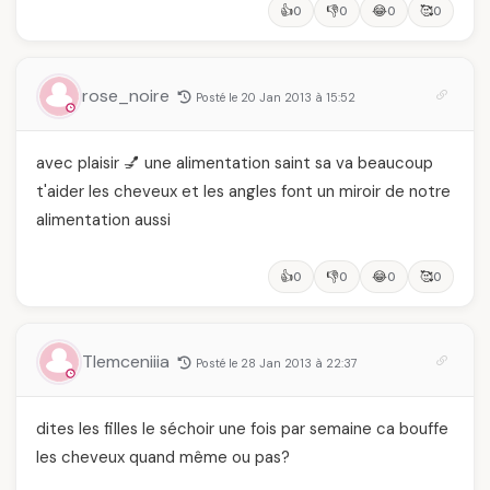
👍
👎
😂
🥰
0
0
0
0
rose_noire
Posté le 20 Jan 2013 à 15:52
avec plaisir 💅 une alimentation saint sa va beaucoup
t'aider les cheveux et les angles font un miroir de notre
alimentation aussi
👍
👎
😂
🥰
0
0
0
0
Tlemceniiia
Posté le 28 Jan 2013 à 22:37
dites les filles le séchoir une fois par semaine ca bouffe
les cheveux quand même ou pas?