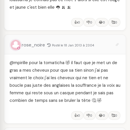
et jaune c'est bien elle 👅 🍌 🍌
👍
👎
😂
🥰
0
0
0
0
rose_noire
Posté le 18 Jan 2013 à 23:04
@mpirille pour la tomaticha 🤣 il faut que je met un de
gras a mes cheveux pour que sa tien sinon j'ai pas
vraiment le choix j'ai les cheveux qui ne tien et ne
boucle pas juste des anglaises la souffrance je la voix au
femme qui reste sous un casque pendant je sais pas
combien de temps sans se bruler la tête 🤔 🤣
👍
👎
😂
🥰
0
0
0
0