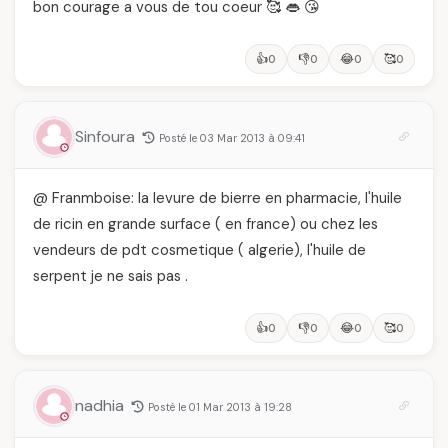
bon courage a vous de tou coeur 🥰 👄 😘
👍
👎
😂
🥰
0
0
0
0
Sinfoura
Posté le 03 Mar 2013 à 09:41
@ Franmboise: la levure de bierre en pharmacie, l'huile
de ricin en grande surface ( en france) ou chez les
vendeurs de pdt cosmetique ( algerie), l'huile de
serpent je ne sais pas .
👍
👎
😂
🥰
0
0
0
0
nadhia
Posté le 01 Mar 2013 à 19:28