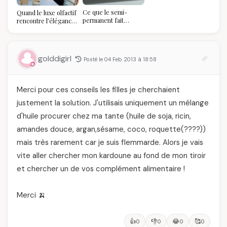
pourquoi vous allez
Ce que le semi-
Quand le luxe olfactif
l'adorer pour ça)
permanent fait
rencontre l’élégance
réellement à vos
algérienne : une
ongles
célébration de la Fête
des Mères hors du
temps
golddigirl
Posté le 04 Feb 2013 à 18:58
Merci pour ces conseils les filles je cherchaient
justement la solution. J'utilisais uniquement un mélange
d'huile procurer chez ma tante (huile de soja, ricin,
amandes douce, argan,sésame, coco, roquette(????))
mais très rarement car je suis flemmarde. Alors je vais
vite aller chercher mon kardoune au fond de mon tiroir
et chercher un de vos complément alimentaire !
Merci 🍌
👍
👎
😂
🥰
0
0
0
0