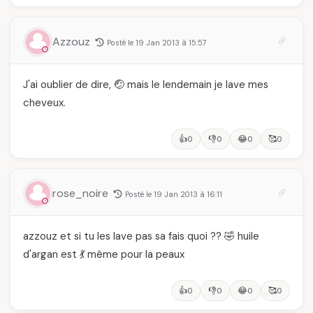
Azzouz
Posté le 19 Jan 2013 à 15:57
J'ai oublier de dire, 🤕 mais le lendemain je lave mes
cheveux.
👍
👎
😂
🥰
0
0
0
0
rose_noire
Posté le 19 Jan 2013 à 16:11
azzouz et si tu les lave pas sa fais quoi ?? 🤣 huile
d'argan est 💃 même pour la peaux
👍
👎
😂
🥰
0
0
0
0