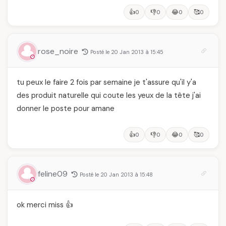
👍
👎
😂
🥰
0
0
0
0
rose_noire
Posté le 20 Jan 2013 à 15:45
tu peux le faire 2 fois par semaine je t'assure qu'il y'a
des produit naturelle qui coute les yeux de la tête j'ai
donner le poste pour amane
👍
👎
😂
🥰
0
0
0
0
feline09
Posté le 20 Jan 2013 à 15:48
ok merci miss 👍