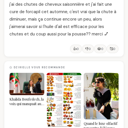
j'ai des chutes de cheveux saisonnière et j'ai fait une
cure de forcapil cet automne, c'est vrai que la chute à
diminuer, mais ça continue encore un peu, alors
j'aimerai savoir si l'huile d'ail est efficace pour les
chutes et du coup aussi pour la pousse?? merci 💅
👍
👎
😂
🥰
0
0
0
0
DZIRIELLE VOUS RECOMMANDE
Khalida Boufedech, la
voix qui manquait au
sommet de l'État
algérien
Quand le luxe olfactif
rencontre l’élégance