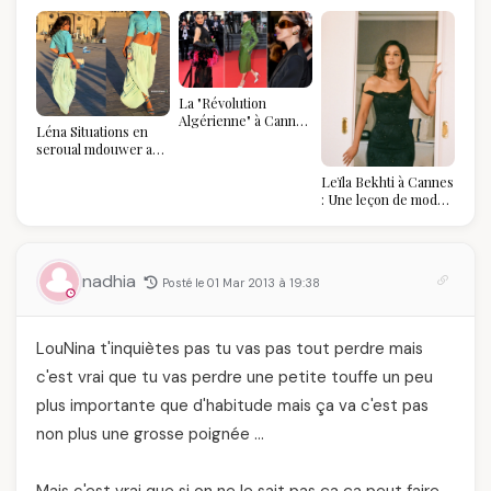
La "Révolution
Algérienne" à Cannes
Léna Situations en
2026 : Au-delà du
seroual mdouwer au
glamour, l'affirmation
Louvre : quand le
souveraine
Leïla Bekhti à Cannes
pantalon des
: Une leçon de mode
Algéroises devient la
vintage,
pièce mode de l'été
d'engagement et de
transmission
nadhia
Posté le 01 Mar 2013 à 19:38
LouNina t'inquiètes pas tu vas pas tout perdre mais
c'est vrai que tu vas perdre une petite touffe un peu
plus importante que d'habitude mais ça va c'est pas
non plus une grosse poignée …