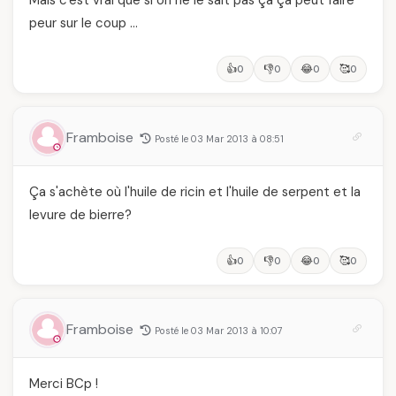
Mais c'est vrai que si on ne le sait pas ça ça peut faire
peur sur le coup …
👍
👎
😂
🥰
0
0
0
0
Framboise
Posté le 03 Mar 2013 à 08:51
Ça s'achète où l'huile de ricin et l'huile de serpent et la
levure de bierre?
👍
👎
😂
🥰
0
0
0
0
Framboise
Posté le 03 Mar 2013 à 10:07
Merci BCp !