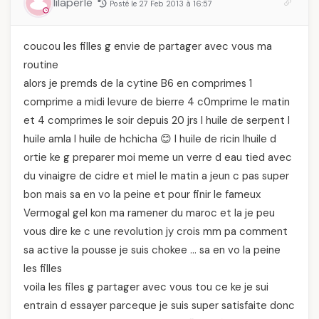
lilaperle
Posté le 27 Feb 2013 à 16:57
coucou les filles g envie de partager avec vous ma
routine
alors je premds de la cytine B6 en comprimes 1
comprime a midi levure de bierre 4 c0mprime le matin
et 4 comprimes le soir depuis 20 jrs l huile de serpent l
huile amla l huile de hchicha 😊 l huile de ricin lhuile d
ortie ke g preparer moi meme un verre d eau tied avec
du vinaigre de cidre et miel le matin a jeun c pas super
bon mais sa en vo la peine et pour finir le fameux
Vermogal gel kon ma ramener du maroc et la je peu
vous dire ke c une revolution jy crois mm pa comment
sa active la pousse je suis chokee … sa en vo la peine
les filles
voila les files g partager avec vous tou ce ke je sui
entrain d essayer parceque je suis super satisfaite donc