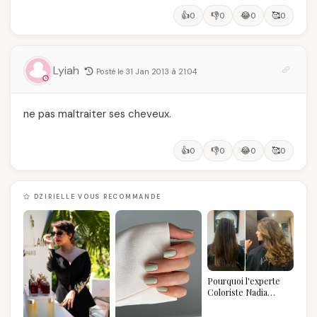
👍
👎
😂
🥰
0
0
0
0
Lyiah
Posté le 31 Jan 2013 à 21:04
ne pas maltraiter ses cheveux.
👍
👎
😂
🥰
0
0
0
0
DZIRIELLE VOUS RECOMMANDE
Pourquoi l'experte
Coloriste Nadia
refuse de refaire
votre balayage (et