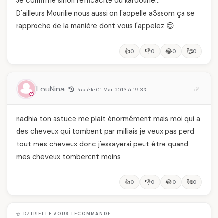
Je confirme sinon l'efficacité du kardoune…
D'ailleurs Mourilie nous aussi on l'appelle a3ssom ça se
rapproche de la manière dont vous l'appelez 😊
👍
👎
😂
🥰
0
0
0
0
LouNina
Posté le 01 Mar 2013 à 19:33
nadhia ton astuce me plait énormément mais moi qui a
des cheveux qui tombent par milliais je veux pas perd
tout mes cheveux donc j'essayerai peut être quand
mes cheveux tomberont moins
👍
👎
😂
🥰
0
0
0
0
DZIRIELLE VOUS RECOMMANDE