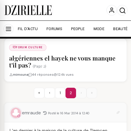
Nous utilisons des cookies pour améliorer votre
expérience et mesurer l'audience.
En savoir plus
Accepter tout
Personnaliser
FIL D'ACTU
FORUMS
PEOPLE
MODE
BEAUTÉ
Forums
/
FORUM CULTURE
/
FORUM CULTURE
algériennes el hayek ne vous manque
t'il pas?
(Page 2)
mimouna
44 réponses
12.4k vues
«
‹
1
2
›
»
emraude
Posté le 16 Mar 2014 à 12:40
L’an dernier à la maison de la culture de Tlemcen