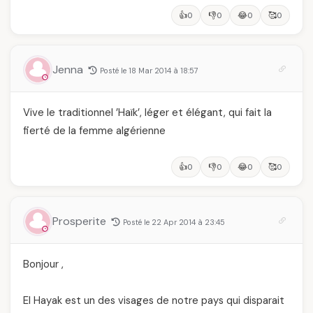
👍
👎
😂
🥰
0
0
0
0
Jenna
Posté le 18 Mar 2014 à 18:57
Vive le traditionnel ’Haïk’, léger et élégant, qui fait la
fierté de la femme algérienne
👍
👎
😂
🥰
0
0
0
0
Prosperite
Posté le 22 Apr 2014 à 23:45
Bonjour ,
El Hayak est un des visages de notre pays qui disparait