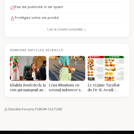
Pas de publicité ni de spam
Protégez votre vie privée
Lire la charte complète →
DERNIERS ARTICLES DZIRIELLE
Khalida Boufedech, la
Léna Situations en
Le régime Tayyibat
voix qui manquait au
seroual mdouwer au
du Dr Al-Awadi :
sommet de l'État
Louvre : quand le
pourquoi il a séduit
algérien
pantalon des
des millions de
Algéroises devient la
femmes algériennes,
pièce mode de l'été
et ce que vous devez
Dzirielle
/
Forums
/
FORUM CULTURE
vraiment savoir