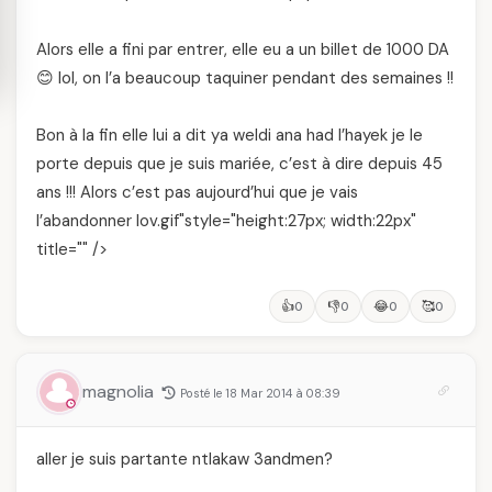
Alors elle a fini par entrer, elle eu a un billet de 1000 DA
😊 lol, on l’a beaucoup taquiner pendant des semaines !!
Bon à la fin elle lui a dit ya weldi ana had l’hayek je le
porte depuis que je suis mariée, c’est à dire depuis 45
ans !!! Alors c’est pas aujourd’hui que je vais
l’abandonner lov.gif"style="height:27px; width:22px"
title="" />
👍
👎
😂
🥰
0
0
0
0
magnolia
Posté le 18 Mar 2014 à 08:39
aller je suis partante ntlakaw 3andmen?