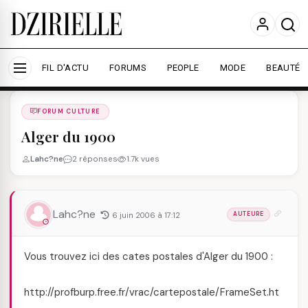
Nous utilisons des cookies pour améliorer votre
expérience et mesurer l'audience.
En savoir plus
Accepter tout
Personnaliser
FIL D'ACTU
FORUMS
PEOPLE
MODE
BEAUTÉ
Forums
/
FORUM CULTURE
/
FORUM CULTURE
Alger du 1900
Lahc?ne
2 réponses
1.7k vues
Lahc?ne
6 juin 2006 à 17:12
AUTEURE
Vous trouvez ici des cates postales d'Alger du 1900 :
http://profburp.free.fr/vrac/cartepostale/FrameSet.ht