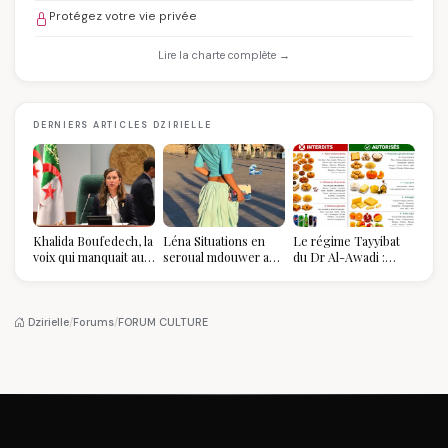
Protégez votre vie privée
Lire la charte complète →
DERNIERS ARTICLES DZIRIELLE
Khalida Boufedech, la
Léna Situations en
Le régime Tayyibat
voix qui manquait au
seroual mdouwer au
du Dr Al-Awadi :
sommet de l'État
Louvre : quand le
pourquoi il a séduit
algérien
pantalon des
des millions de
Algéroises devient la
femmes algériennes,
pièce mode de l'été
et ce que vous devez
Dzirielle
/
Forums
/
FORUM CULTURE
vraiment savoir