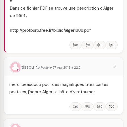
m
Dans ce fichier PDF se trouve une description d'Alger
de 1888 :
http://profburp.free.fr/biblio/alger1888.pdf
👍
👎
😂
🥰
0
0
0
0
tissou
Posté le 27 Apr 2013 à 22:21
merci beaucoup pour ces magnifiques tites cartes
postales, j’adore Alger j’ai hâte d’y retourner
👍
👎
😂
🥰
0
0
0
0