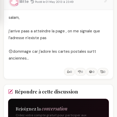
lilitte
Posté le 01 May 2013 à 23:49
salam,
j’arrive paas a atteindre la page , on me signale que
l’adresse n’existe pas
😔dommage car j’adore les cartes postales surtt
anciennes…
👍
👎
😂
🥰
0
0
0
0
Répondre à cette discussion
Rejoignez la
conversation
Créez votre compte gratuit pour participer aux