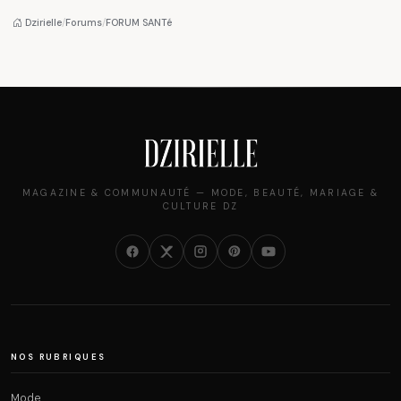
Algéroises devient la
femmes algériennes,
pièce mode de l'été
et ce que vous devez
Dzirielle
/
Forums
/
FORUM SANTé
vraiment savoir
MAGAZINE & COMMUNAUTÉ — MODE, BEAUTÉ, MARIAGE &
CULTURE DZ
NOS RUBRIQUES
Mode