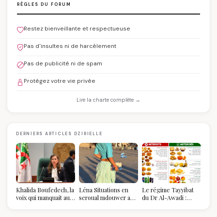
RÈGLES DU FORUM
Restez bienveillante et respectueuse
Pas d'insultes ni de harcèlement
Pas de publicité ni de spam
Protégez votre vie privée
Lire la charte complète →
DERNIERS ARTICLES DZIRIELLE
Khalida Boufedech, la
Léna Situations en
Le régime Tayyibat
voix qui manquait au
seroual mdouwer au
du Dr Al-Awadi :
sommet de l'État
Louvre : quand le
pourquoi il a séduit
algérien
pantalon des
des millions de