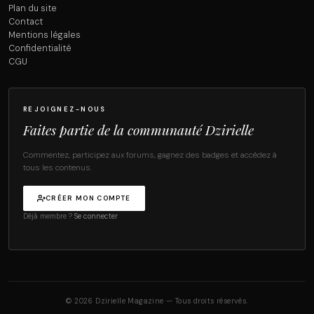
Plan du site
Contact
Mentions légales
Confidentialité
CGU
REJOIGNEZ-NOUS
Faites partie de la communauté Dzirielle
Commentez, participez aux forums, gagnez des badges et accédez à
tous les contenus.
CRÉER MON COMPTE
Déjà membre ?
Se connecter
© 2026 Dzirielle Magazine — Tous droits réservés.