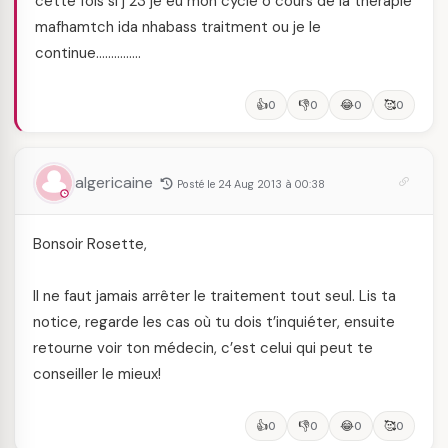
cette fois si j 23 jé eu mon cycle o cours de la thérapie
mafhamtch ida nhabass traitment ou je le
continue……………
👍
👎
😂
🥰
0
0
0
0
algericaine
Posté le 24 Aug 2013 à 00:38
Bonsoir Rosette,
Il ne faut jamais arrêter le traitement tout seul. Lis ta
notice, regarde les cas où tu dois t’inquiéter, ensuite
retourne voir ton médecin, c’est celui qui peut te
conseiller le mieux!
👍
👎
😂
🥰
0
0
0
0