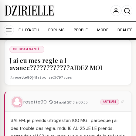
Nous utilisons des cookies pour améliorer votre
expérience et mesurer l'audience.
En savoir plus
Accepter tout
Personnaliser
FIL D'ACTU
FORUMS
PEOPLE
MODE
BEAUTÉ
Forums
/
FORUM SANTé
/
FORUM SANTÉ
J ai eu mes regle a l
avance????????????AIDEZ MOI
rosette90
1 réponse
797 vues
rosette90
24 août 2013 à 00:35
AUTEURE
SALEM. je prends utrogestan 100 MG . parceque j ai
des trouble des regle. rndu 16 AU 25 JE LE prends .