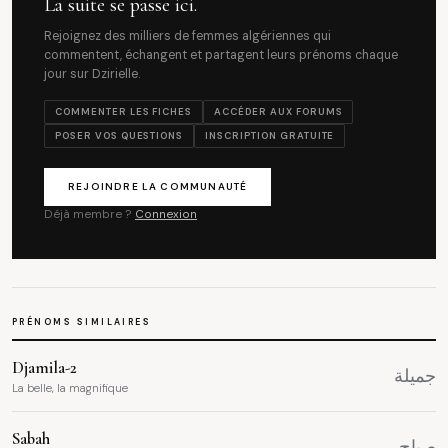
La suite se passe ici.
Rejoignez des milliers de femmes algériennes qui
commentent, échangent et partagent leurs prénoms chaque
jour sur Dzirielle.
COMMENTER LES FICHES
ACCÉDER AUX FORUMS
POSER VOS QUESTIONS
INSCRIPTION GRATUITE
REJOINDRE LA COMMUNAUTÉ
Déjà membre ?
Connexion
PRÉNOMS SIMILAIRES
Djamila-2
جميلة
La belle, la magnifique
Sabah
صباح