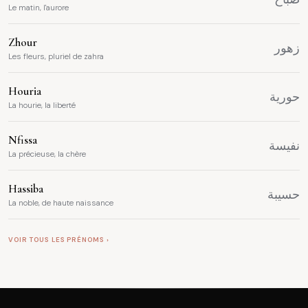
Le matin, l'aurore
Zhour
زهور
Les fleurs, pluriel de zahra
Houria
حورية
La hourie, la liberté
Nfissa
نفيسة
La précieuse, la chère
Hassiba
حسيبة
La noble, de haute naissance
VOIR TOUS LES PRÉNOMS ›