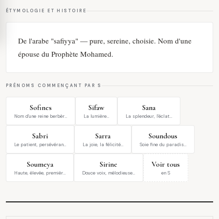
ÉTYMOLOGIE ET HISTOIRE
De l'arabe "safiyya" — pure, sereine, choisie. Nom d'une
épouse du Prophète Mohamed.
PRÉNOMS COMMENÇANT PAR S
Sofines
Sifaw
Sana
Nom d'une reine berbèr…
La lumière…
La splendeur, l'éclat…
Sabri
Sarra
Soundous
Le patient, persévéran…
La joie, la félicité…
Soie fine du paradis…
Soumeya
Sirine
Voir tous
Haute, élevée, premièr…
Douce voix, mélodieuse…
en S