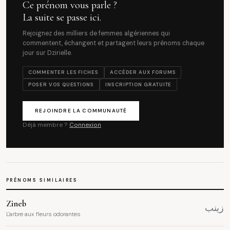
Ce prénom vous parle ?
La suite se passe ici.
Rejoignez des milliers de femmes algériennes qui
commentent, échangent et partagent leurs prénoms chaque
jour sur Dzirielle.
COMMENTER LES FICHES
ACCÉDER AUX FORUMS
POSER VOS QUESTIONS
INSCRIPTION GRATUITE
REJOINDRE LA COMMUNAUTÉ
Déjà membre ?
Connexion
PRÉNOMS SIMILAIRES
Zineb
زينب
L'arbre aux fleurs odorantes