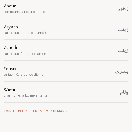
Zhour
زهور
Les fleurs, la beauté florale
Zayneb
زينب
L'arbre aux fleurs parfumées
Zaineb
زينب
L'arbre aux fleurs odorantes
Yousra
يسرى
La facilité, l'aisance divine
Wiem
وئام
L'harmonie, la bonne entente
VOIR TOUS LES PRÉNOMS MUSULMAN ›