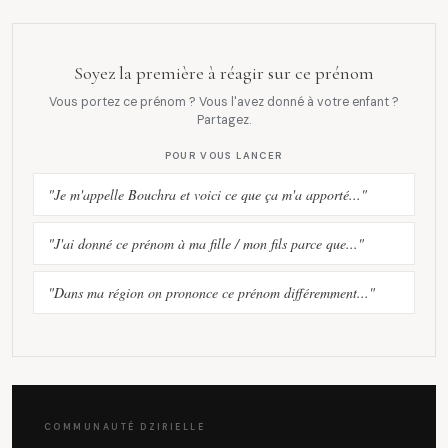
Soyez la première à réagir sur ce prénom
Vous portez ce prénom ? Vous l'avez donné à votre enfant ?
Partagez.
POUR VOUS LANCER
"Je m'appelle Bouchra et voici ce que ça m'a apporté..."
"J'ai donné ce prénom à ma fille / mon fils parce que..."
"Dans ma région on prononce ce prénom différemment..."
COMMUNAUTÉ DZIRIELLE