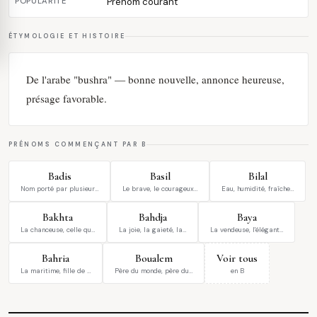
POPULARITÉ
Prénom courant
ÉTYMOLOGIE ET HISTOIRE
De l'arabe "bushra" — bonne nouvelle, annonce heureuse,
présage favorable.
PRÉNOMS COMMENÇANT PAR B
Badis
Basil
Bilal
Nom porté par plusieur…
Le brave, le courageux…
Eau, humidité, fraîche…
Bakhta
Bahdja
Baya
La chanceuse, celle qu…
La joie, la gaieté, la…
La vendeuse, l'élégant…
Bahria
Boualem
Voir tous
La maritime, fille de …
Père du monde, père du…
en B