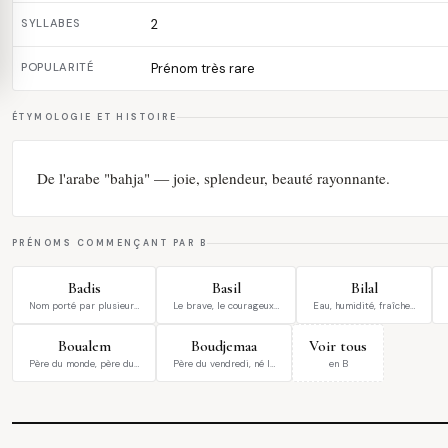
SYLLABES
2
POPULARITÉ
Prénom très rare
ÉTYMOLOGIE ET HISTOIRE
De l'arabe "bahja" — joie, splendeur, beauté rayonnante.
PRÉNOMS COMMENÇANT PAR B
Badis
Basil
Bilal
Nom porté par plusieur…
Le brave, le courageux…
Eau, humidité, fraîche…
Boualem
Boudjemaa
Voir tous
Père du monde, père du…
Père du vendredi, né l…
en B