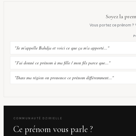
Soyez la prem
Vous portez ce prénom ? V
P
"Je m'appelle Bahdja et voici ce que ça m'a apporté..."
"J'ai donné ce prénom à ma fille / mon fils parce que..."
"Dans ma région on prononce ce prénom différemment..."
COMMUNAUTÉ DZIRIELLE
Ce prénom vous parle ?