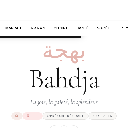
rience et mesurer l'audience.
En
liser
MARIAGE
MAMAN
CUISINE
SANTÉ
SOCIÉTÉ
PER
بهجة
Bahdja
La joie, la gaieté, la splendeur
FILLE
PRÉNOM TRÈS RARE
2 SYLLABES