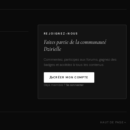
REJOIGNEZ-NOUS
Faites partie de la communauté
Dzirielle
Commentez, participez aux forums, gagnez des
badges et accédez à tous les contenus.
CRÉER MON COMPTE
Déjà membre ?
Se connecter
HAUT DE PAGE