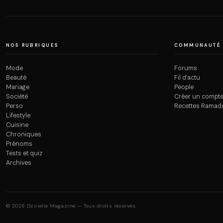
NOS RUBRIQUES
COMMUNAUTÉ
Mode
Forums
Beauté
Fil d’actu
Mariage
People
Société
Créer un compt
Perso
Recettes Ramad
Lifestyle
Cuisine
Chroniques
Prénoms
Tests et quiz
Archives
© 2026 Dzirielle Magazine — Tous droits réservés.