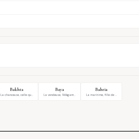
Bakhta
Baya
Bahria
La chanceuse, celle qu…
La vendeuse, l'élégant…
La maritime, fille de …