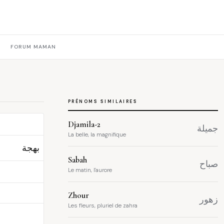
FORUM MAMAN
PRÉNOMS SIMILAIRES
Djamila-2
جميلة
La belle, la magnifique
بهجة
Sabah
صباح
Le matin, l'aurore
Zhour
زهور
Les fleurs, pluriel de zahra