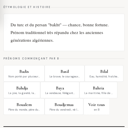
ÉTYMOLOGIE ET HISTOIRE
Du turc et du persan "bakht" — chance, bonne fortune.
Prénom traditionnel très répandu chez les anciennes
générations algériennes.
PRÉNOMS COMMENÇANT PAR B
Badis
Basil
Bilal
Nom porté par plusieur…
Le brave, le courageux…
Eau, humidité, fraîche…
Bahdja
Baya
Bahria
La joie, la gaieté, la…
La vendeuse, l'élégant…
La maritime, fille de …
Boualem
Boudjemaa
Voir tous
Père du monde, père du…
Père du vendredi, né l…
en B