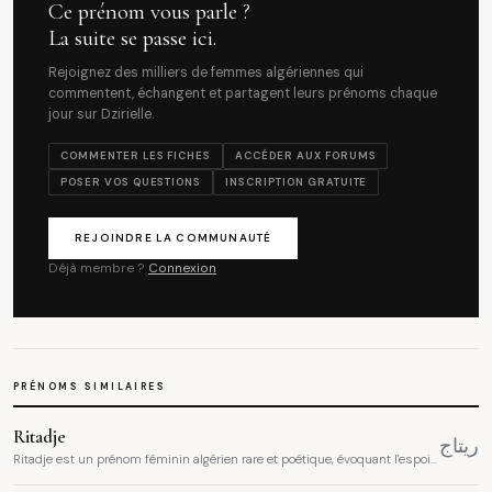
Ce prénom vous parle ?
La suite se passe ici.
Rejoignez des milliers de femmes algériennes qui
commentent, échangent et partagent leurs prénoms chaque
jour sur Dzirielle.
COMMENTER LES FICHES
ACCÉDER AUX FORUMS
POSER VOS QUESTIONS
INSCRIPTION GRATUITE
REJOINDRE LA COMMUNAUTÉ
Déjà membre ?
Connexion
PRÉNOMS SIMILAIRES
Ritadje
ريتاج
Ritadje est un prénom féminin algérien rare et poétique, évoquant l'espoir,
l'attente douce et la lumière qui vient. Il appartient à cette famille de