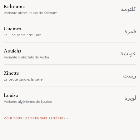
prénoms du terroir algérien, forgés dans la langue populaire et porteurs
Keltouma
d'une grande tendresse.
كلثومة
Variante affectueuse de Keltoum
Guemra
قمرة
La lune, le clair de lune
Aouicha
عويشة
Variante dialectale de Aïcha
Zinette
زينيت
La petite parure, la belle
Louiza
لويزة
Variante algérienne de Louise
VOIR TOUS LES PRÉNOMS ALGÉRIEN ›