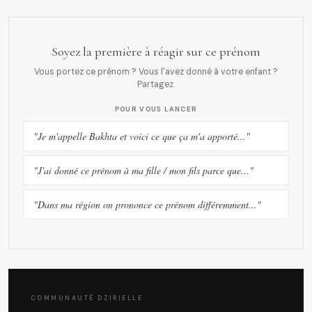
Soyez la première à réagir sur ce prénom
Vous portez ce prénom ? Vous l'avez donné à votre enfant ?
Partagez.
POUR VOUS LANCER
"Je m'appelle Bakhta et voici ce que ça m'a apporté..."
"J'ai donné ce prénom à ma fille / mon fils parce que..."
"Dans ma région on prononce ce prénom différemment..."
COMMUNAUTÉ DZIRIELLE