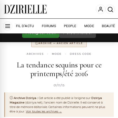
Nous utilisons des cookies pour améliorer
votre expérience et mesurer l'audience.
En
savoir plus
ARCHIVE
DZIRIYA MAGAZINE
ANCIENNEMENT
DZIRIYA.NET
FIL D'ACTU
CONSERVÉ POUR LA MÉMOIRE DU WEB ALGÉRIEN
FORUMS
PEOPLE
MODE
BEAUTÉ
Accepter tout
Personnaliser
ARCHIVE — ANCIEN ARTICLE
ARCHIVES
›
MODE
›
DRESS CODE
La tendance sequins pour ce
printemps/été 2016
01/11/15
Archive Dziriya :
Cet article a été publié à l’origine sur
Dziriya
Magazine
(dziriya.net), l’ancien nom de Dzirielle. Il est conservé à
titre de mémoire éditoriale. Certaines informations peuvent ne plus
être à jour.
Voir toutes les archives →