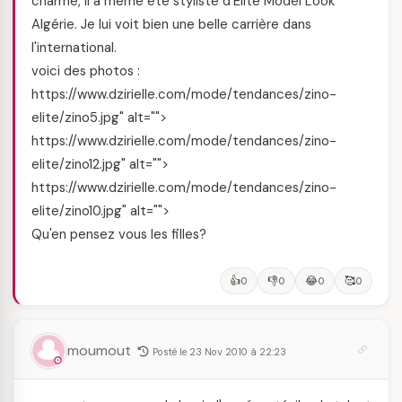
charme, il a même été styliste d'Elite Model Look
Algérie. Je lui voit bien une belle carrière dans
l'international.
voici des photos :
https://www.dzirielle.com/mode/tendances/zino-
elite/zino5.jpg" alt="">
https://www.dzirielle.com/mode/tendances/zino-
elite/zino12.jpg" alt="">
https://www.dzirielle.com/mode/tendances/zino-
elite/zino10.jpg" alt="">
Qu'en pensez vous les filles?
👍
👎
😂
🥰
0
0
0
0
moumout
Posté le 23 Nov 2010 à 22:23