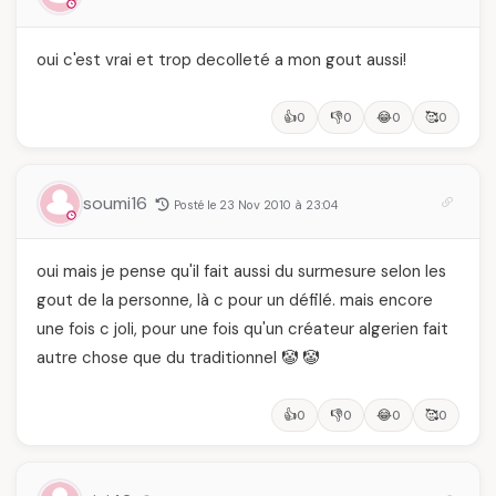
oui c'est vrai et trop decolleté a mon gout aussi!
👍
👎
😂
🥰
0
0
0
0
soumi16
Posté le 23 Nov 2010 à 23:04
oui mais je pense qu'il fait aussi du surmesure selon les
gout de la personne, là c pour un défilé. mais encore
une fois c joli, pour une fois qu'un créateur algerien fait
autre chose que du traditionnel 🤡 🤡
👍
👎
😂
🥰
0
0
0
0