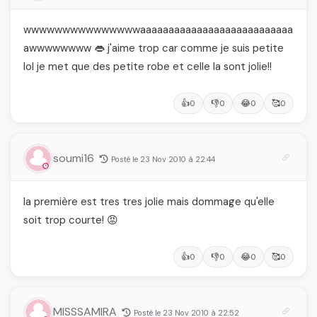
wwwwwwwwwwwwwwwaaaaaaaaaaaaaaaaaaaaaaaaaaa
awwwwwwww 👄 j'aime trop car comme je suis petite
lol je met que des petite robe et celle la sont jolie!!
👍
👎
😂
🥰
0
0
0
0
soumi16
Posté le 23 Nov 2010 à 22:44
la première est tres tres jolie mais dommage qu'elle
soit trop courte! 😡
👍
👎
😂
🥰
0
0
0
0
MISSSAMIRA
Posté le 23 Nov 2010 à 22:52