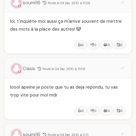
soumi16
Posté le 04 Dec 2010 à 11:08
lol, t'inquiète moi aussi ça m'arrive souvent de mettre
des mots à la place des autres! 🤡
👍
👎
😂
🥰
0
0
0
0
Oasis
Posté le 04 Dec 2010 à 11:09
loool apeine je poste que tu as deja repondu, tu vas
trop vite pour moi mdr
👍
👎
😂
🥰
0
0
0
0
soumi16
Posté le 04 Dec 2010 à 11:11