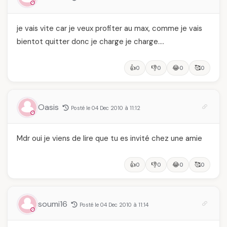
je vais vite car je veux profiter au max, comme je vais
bientot quitter donc je charge je charge….
👍
👎
😂
🥰
0
0
0
0
Oasis
Posté le 04 Dec 2010 à 11:12
Mdr oui je viens de lire que tu es invité chez une amie
👍
👎
😂
🥰
0
0
0
0
soumi16
Posté le 04 Dec 2010 à 11:14