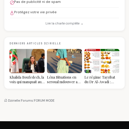
Pas de publicité ni de spam
Protégez votre vie privée
Lire la charte complète →
DERNIERS ARTICLES DZIRIELLE
Khalida Boufedech, la
Léna Situations en
Le régime Tayyibat
voix qui manquait au
seroual mdouwer au
du Dr Al-Awadi :
sommet de l'État
Louvre : quand le
pourquoi il a séduit
algérien
pantalon des
des millions de
Algéroises devient la
femmes algériennes,
pièce mode de l'été
et ce que vous devez
Dzirielle
/
Forums
/
FORUM MODE
vraiment savoir