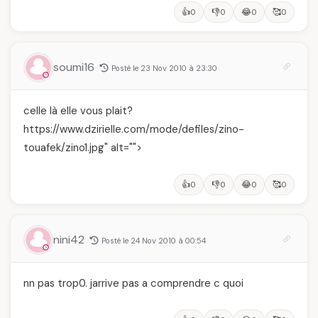
👍
👎
😂
🥰
0
0
0
0
soumi16
Posté le 23 Nov 2010 à 23:30
celle là elle vous plait?
https://www.dzirielle.com/mode/defiles/zino-
touafek/zino1.jpg" alt="">
👍
👎
😂
🥰
0
0
0
0
nini42
Posté le 24 Nov 2010 à 00:54
nn pas trop0. jarrive pas a comprendre c quoi