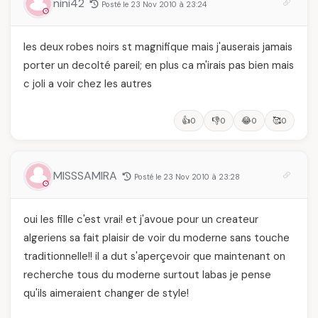
nini42
Posté le 23 Nov 2010 à 23:24
les deux robes noirs st magnifique mais j'auserais jamais
porter un decolté pareil; en plus ca m'irais pas bien mais
c joli a voir chez les autres
👍
👎
😂
🥰
0
0
0
0
MISSSAMIRA
Posté le 23 Nov 2010 à 23:28
oui les fille c'est vrai! et j'avoue pour un createur
algeriens sa fait plaisir de voir du moderne sans touche
traditionnelle!! il a dut s'aperçevoir que maintenant on
recherche tous du moderne surtout labas je pense
qu'ils aimeraient changer de style!