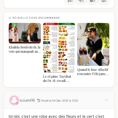
👍
👎
😂
🥰
0
0
0
0
DZIRIELLE VOUS RECOMMANDE
Khalida Boufedech, la
voix qui manquait au
sommet de l'État
algérien
Quand le luxe olfactif
rencontre l’élégance
Le régime Tayyibat
algérienne : une
du Dr Al-Awadi :
célébration de la Fête
pourquoi il a séduit
des Mères hors du
des millions de
temps
femmes algériennes,
et ce que vous devez
soumi16
Posté le 04 Dec 2010 à 11:00
vraiment savoir
lol nini, c'est une robe avec des fleurs et le vert c'est