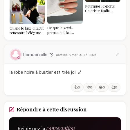
Pourquoi l'experte
Coloriste Nadia
refuse de refaire
votre balayage (et
pourquoi vous allez
Ce que le semi-
Quand le luxe olfactif
l'adorer pour ça)
permanent fait
rencontre l’élégance
réellement à vos
algérienne : une
ongles
célébration de la Fête
des Mères hors du
temps
Tlemcenielle
Posté le 06 Mar 2011 à 13:05
la robe noire à bustier est très joli 💅
👍
👎
😂
🥰
0
0
0
0
Répondre à cette discussion
Rejoignez la
conversation