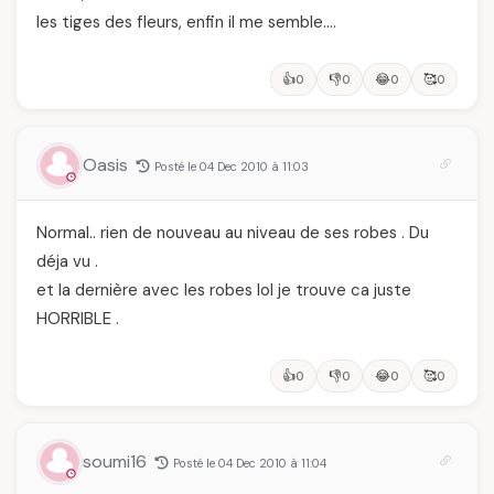
les tiges des fleurs, enfin il me semble….
👍
👎
😂
🥰
0
0
0
0
Oasis
Posté le 04 Dec 2010 à 11:03
Normal.. rien de nouveau au niveau de ses robes . Du
déja vu .
et la dernière avec les robes lol je trouve ca juste
HORRIBLE .
👍
👎
😂
🥰
0
0
0
0
soumi16
Posté le 04 Dec 2010 à 11:04