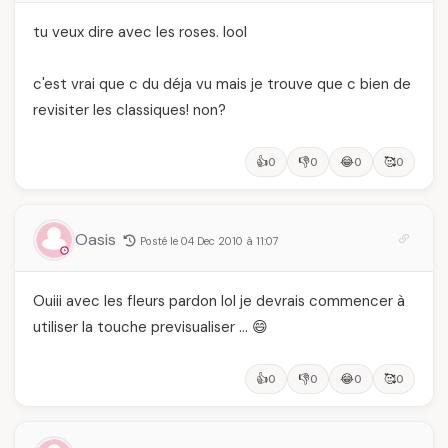
tu veux dire avec les roses. lool
c'est vrai que c du déja vu mais je trouve que c bien de
revisiter les classiques! non?
👍
👎
😂
🥰
0
0
0
0
Oasis
Posté le 04 Dec 2010 à 11:07
Ouiii avec les fleurs pardon lol je devrais commencer à
utiliser la touche previsualiser … 😄
👍
👎
😂
🥰
0
0
0
0