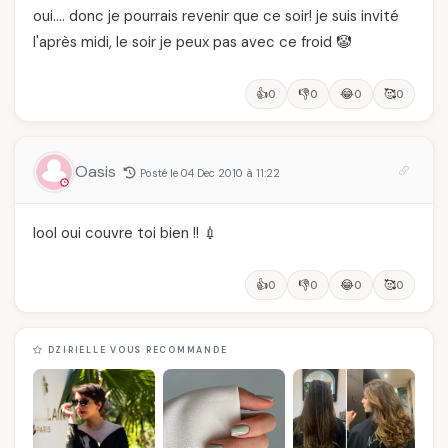
oui…. donc je pourrais revenir que ce soir! je suis invité
l'après midi, le soir je peux pas avec ce froid 🤡
👍
👎
😂
🥰
0
0
0
0
Oasis
Posté le 04 Dec 2010 à 11:22
lool oui couvre toi bien !! 💉
👍
👎
😂
🥰
0
0
0
0
DZIRIELLE VOUS RECOMMANDE