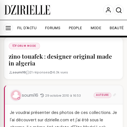
Nous utilisons des cookies pour améliorer votre
expérience et mesurer l'audience.
En savoir plus
Accepter tout
Personnaliser
FIL D'ACTU
FORUMS
PEOPLE
MODE
BEAUTÉ
Forums
/
FORUM MODE
/
FORUM MODE
zino touafek : designer original made
in algeria
soumi16
21 réponses
6.3k vues
soumi16
29 octobre 2010 à 16:53
AUTEURE
Je voudrai présenter des photos de ces collections. Je
l'ai découvert sur dzirielle.com et j'ai été sous le