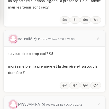
un reportage sur canal algerie l'a présenté. il a du talent
mais les tenus sont sexy
👍
👎
😂
🥰
0
0
0
0
soumi16
Posté le 23 Nov 2010 à 22:39
tu veux dire c trop osé? 🤡
moi j'aime bien la première et la dernière et surtout la
dernière 💃
👍
👎
😂
🥰
0
0
0
0
MISSSAMIRA
Posté le 23 Nov 2010 à 22:42