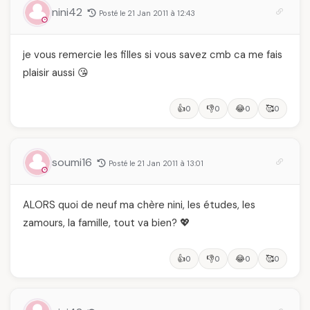
nini42
Posté le 21 Jan 2011 à 12:43
je vous remercie les filles si vous savez cmb ca me fais
plaisir aussi 😘
👍
👎
😂
🥰
0
0
0
0
soumi16
Posté le 21 Jan 2011 à 13:01
ALORS quoi de neuf ma chère nini, les études, les
zamours, la famille, tout va bien? 💖
👍
👎
😂
🥰
0
0
0
0