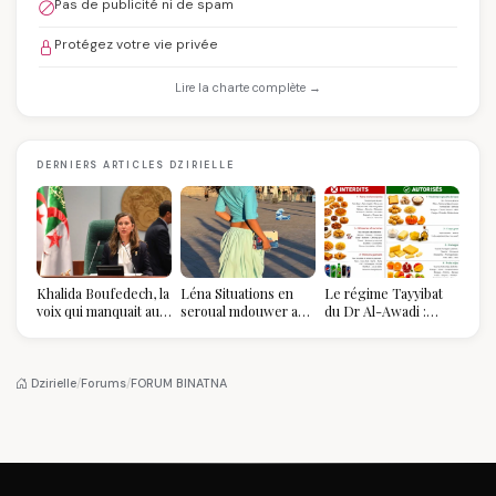
Pas de publicité ni de spam
Protégez votre vie privée
Lire la charte complète →
DERNIERS ARTICLES DZIRIELLE
Khalida Boufedech, la
Léna Situations en
Le régime Tayyibat
voix qui manquait au
seroual mdouwer au
du Dr Al-Awadi :
sommet de l'État
Louvre : quand le
pourquoi il a séduit
algérien
pantalon des
des millions de
Algéroises devient la
femmes algériennes,
pièce mode de l'été
et ce que vous devez
Dzirielle
/
Forums
/
FORUM BINATNA
vraiment savoir