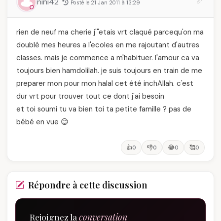
nini42
Posté le 21 Jan 2011 à 13:29
rien de neuf ma cherie j'"etais vrt claqué parcequ'on ma
doublé mes heures a l'ecoles en me rajoutant d'autres
classes. mais je commence a m'habituer. l'amour ca va
toujours bien hamdolilah. je suis toujours en train de me
preparer mon pour mon halal cet été inchAllah. c'est
dur vrt pour trouver tout ce dont j'ai besoin
et toi soumi tu va bien toi ta petite famille ? pas de
bébé en vue 😊
👍
👎
😂
🥰
0
0
0
0
Répondre à cette discussion
Rejoignez la
conversation