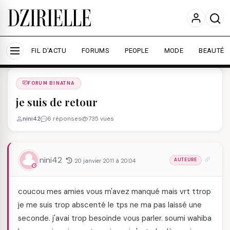
Nous utilisons des cookies pour améliorer votre
expérience et mesurer l'audience.
En savoir plus
Accepter tout
Personnaliser
FIL D'ACTU
FORUMS
PEOPLE
MODE
BEAUTÉ
Forums
/
FORUM BINATNA
/
FORUM BINATNA
je suis de retour
nini42
6 réponses
735 vues
nini42
20 janvier 2011 à 20:04
AUTEURE
coucou mes amies vous m'avez manqué mais vrt ttrop
je me suis trop abscenté le tps ne ma pas laissé une
seconde. j'avai trop besoinde vous parler. soumi wahiba