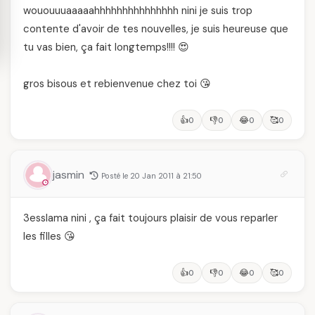
wououuuaaaaahhhhhhhhhhhhhhh nini je suis trop
contente d'avoir de tes nouvelles, je suis heureuse que
tu vas bien, ça fait longtemps!!!! 😍
gros bisous et rebienvenue chez toi 😘
👍
👎
😂
🥰
0
0
0
0
jasmin
Posté le 20 Jan 2011 à 21:50
3esslama nini , ça fait toujours plaisir de vous reparler
les filles 😘
👍
👎
😂
🥰
0
0
0
0