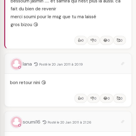
bessoum jasmin ….. et samira qui n'est plus là aussi. ca
fait du bien de revenir
merci soumi pour le msg que tu ma laissé
gros bizou 😘
👍
👎
😂
🥰
0
0
0
0
lana
Posté le 20 Jan 2011 à 20:19
bon retour nini 😘
👍
👎
😂
🥰
0
0
0
0
soumi16
Posté le 20 Jan 2011 à 21:26