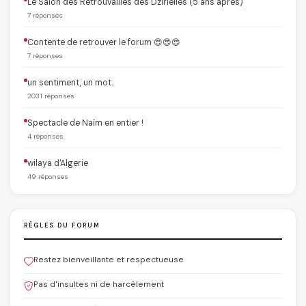
Le Salon des Retrouvailles des Dzirielles (5 ans après)
7 réponses
Contente de retrouver le forum 😍😍😍
7 réponses
un sentiment, un mot.
2031 réponses
Spectacle de Naïm en entier !
4 réponses
wilaya d'Algerie
49 réponses
RÈGLES DU FORUM
Restez bienveillante et respectueuse
Pas d'insultes ni de harcèlement