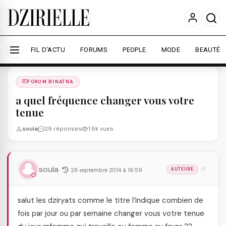
Nous utilisons des cookies pour améliorer votre
expérience et mesurer l'audience.
En savoir plus
Accepter tout
Personnaliser
FIL D'ACTU
FORUMS
PEOPLE
MODE
BEAUTÉ
Forums
/
FORUM BINATNA
/
FORUM BINATNA
a quel fréquence changer vous votre
tenue
soula
29 réponses
1.8k vues
soula
28 septembre 2014 à 16:59
AUTEURE
salut les dziryats comme le titre l’indique combien de
fois par jour ou par semaine changer vous votre tenue