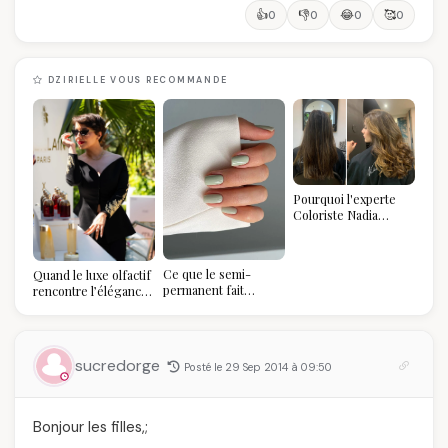
👍
👎
😂
🥰
0
0
0
0
DZIRIELLE VOUS RECOMMANDE
Pourquoi l'experte
Coloriste Nadia
refuse de refaire
votre balayage (et
pourquoi vous allez
Ce que le semi-
Quand le luxe olfactif
l'adorer pour ça)
permanent fait
rencontre l’élégance
réellement à vos
algérienne : une
ongles
célébration de la Fête
des Mères hors du
temps
sucredorge
Posté le 29 Sep 2014 à 09:50
Bonjour les filles,;