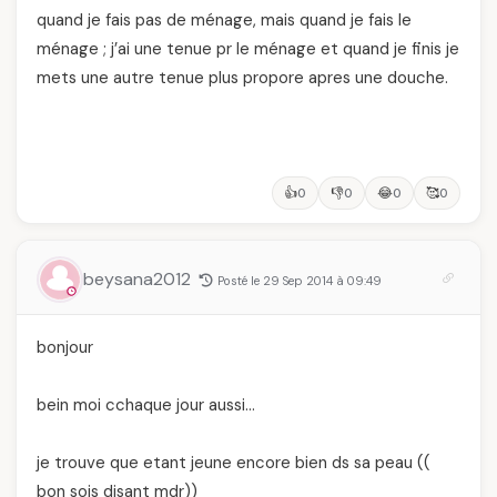
quand je fais pas de ménage, mais quand je fais le
ménage ; j’ai une tenue pr le ménage et quand je finis je
mets une autre tenue plus propore apres une douche.
👍
👎
😂
🥰
0
0
0
0
beysana2012
Posté le 29 Sep 2014 à 09:49
bonjour
bein moi cchaque jour aussi…
je trouve que etant jeune encore bien ds sa peau ((
bon sois disant mdr))