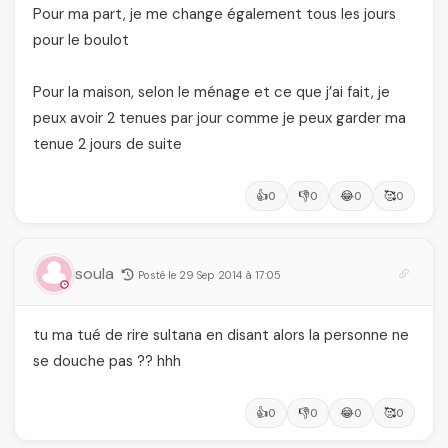
Pour ma part, je me change également tous les jours
pour le boulot
Pour la maison, selon le ménage et ce que j’ai fait, je
peux avoir 2 tenues par jour comme je peux garder ma
tenue 2 jours de suite
👍
👎
😂
🥰
0
0
0
0
soula
Posté le 29 Sep 2014 à 17:05
tu ma tué de rire sultana en disant alors la personne ne
se douche pas ?? hhh
👍
👎
😂
🥰
0
0
0
0