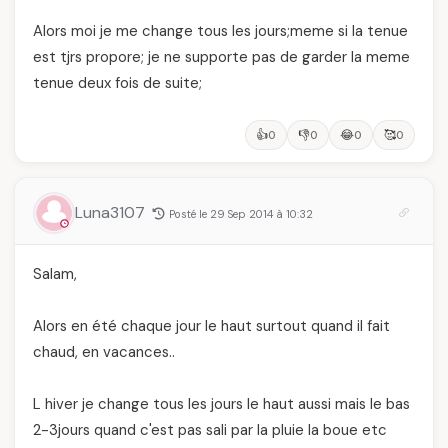
Alors moi je me change tous les jours;meme si la tenue
est tjrs propore; je ne supporte pas de garder la meme
tenue deux fois de suite;
👍
👎
😂
🥰
0
0
0
0
Luna3107
Posté le 29 Sep 2014 à 10:32
Salam,
Alors en été chaque jour le haut surtout quand il fait
chaud, en vacances..
L hiver je change tous les jours le haut aussi mais le bas
2-3jours quand c'est pas sali par la pluie la boue etc