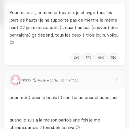
Pour ma part, comme je travaille, je change tous les
jours de hauts (je ne supporte pas de mettre le même
haut 02 jours consécutifs)… quant au bas (souvent des
pantalons) ça dépend, tous les deux à trois jours. voilou
😊
👍
👎
😂
🥰
0
0
0
0
miro
Posté le 28 Sep 2014 à 17:20
pour moi ,( pour le boulot ) une tenue pour chaque jour
.
quand je suis a la maison parfois une fois je me
change,parfois 2 fois sbah 3chiya 😕