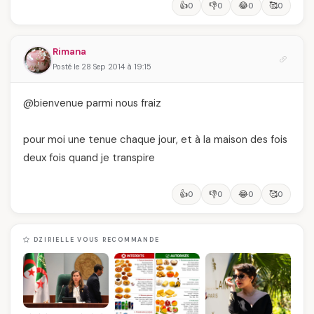
👍
👎
😂
🥰
0
0
0
0
Rimana
Posté le 28 Sep 2014 à 19:15
@bienvenue parmi nous fraiz
pour moi une tenue chaque jour, et à la maison des fois
deux fois quand je transpire
👍
👎
😂
🥰
0
0
0
0
DZIRIELLE VOUS RECOMMANDE