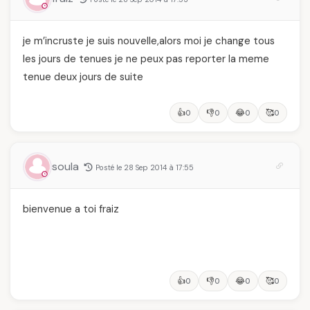
je m’incruste je suis nouvelle,alors moi je change tous
les jours de tenues je ne peux pas reporter la meme
tenue deux jours de suite
👍
👎
😂
🥰
0
0
0
0
soula
Posté le 28 Sep 2014 à 17:55
bienvenue a toi fraiz
👍
👎
😂
🥰
0
0
0
0