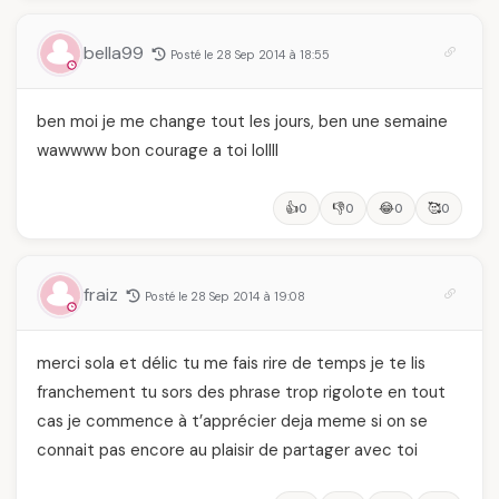
bella99
Posté le 28 Sep 2014 à 18:55
ben moi je me change tout les jours, ben une semaine
wawwww bon courage a toi lollll
👍
👎
😂
🥰
0
0
0
0
fraiz
Posté le 28 Sep 2014 à 19:08
merci sola et délic tu me fais rire de temps je te lis
franchement tu sors des phrase trop rigolote en tout
cas je commence à t’apprécier deja meme si on se
connait pas encore au plaisir de partager avec toi