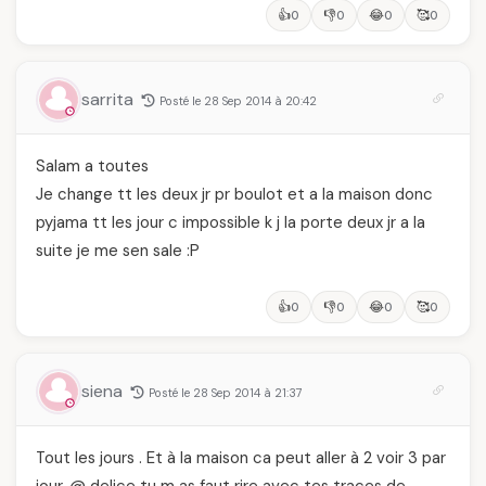
👍
👎
😂
🥰
0
0
0
0
sarrita
Posté le 28 Sep 2014 à 20:42
Salam a toutes
Je change tt les deux jr pr boulot et a la maison donc
pyjama tt les jour c impossible k j la porte deux jr a la
suite je me sen sale :P
👍
👎
😂
🥰
0
0
0
0
siena
Posté le 28 Sep 2014 à 21:37
Tout les jours . Et à la maison ca peut aller à 2 voir 3 par
jour. @ delice tu m as faut rire avec tes traces de