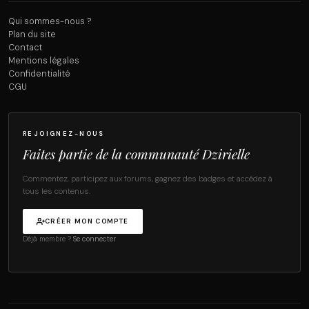
Qui sommes-nous ?
Plan du site
Contact
Mentions légales
Confidentialité
CGU
REJOIGNEZ-NOUS
Faites partie de la communauté Dzirielle
Commentez, participez aux forums, gagnez des badges et accédez à
tous les contenus.
CRÉER MON COMPTE
Déjà membre ?
Se connecter