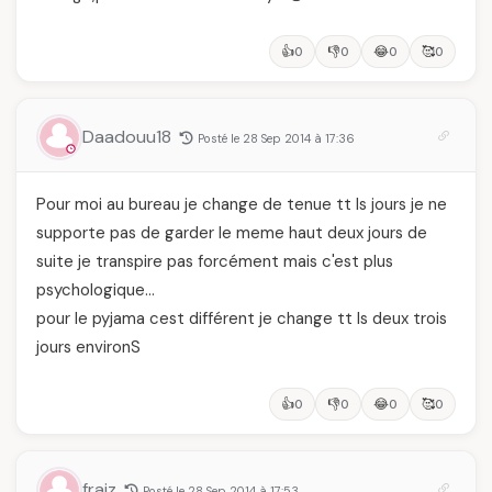
👍
👎
😂
🥰
0
0
0
0
Daadouu18
Posté le 28 Sep 2014 à 17:36
Pour moi au bureau je change de tenue tt ls jours je ne
supporte pas de garder le meme haut deux jours de
suite je transpire pas forcément mais c'est plus
psychologique…
pour le pyjama cest différent je change tt ls deux trois
jours environS
👍
👎
😂
🥰
0
0
0
0
fraiz
Posté le 28 Sep 2014 à 17:53