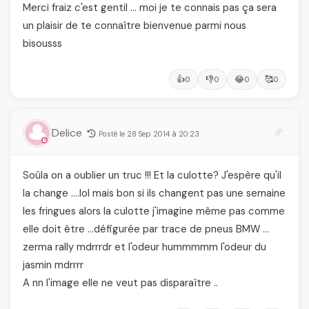
Merci fraiz c'est gentil … moi je te connais pas ça sera
un plaisir de te connaître bienvenue parmi nous
bisousss
👍
👎
😂
🥰
0
0
0
0
Delice
Posté le 28 Sep 2014 à 20:23
Soûla on a oublier un truc !!! Et la culotte? J'espère qu'il
la change ….lol mais bon si ils changent pas une semaine
les fringues alors la culotte j'imagine même pas comme
elle doit être …défigurée par trace de pneus BMW …
zerma rally mdrrrdr et l'odeur hummmmm l'odeur du
jasmin mdrrrr
A nn l'image elle ne veut pas disparaître ..