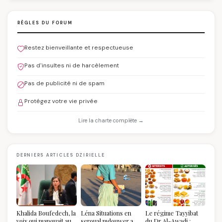
RÈGLES DU FORUM
Restez bienveillante et respectueuse
Pas d'insultes ni de harcèlement
Pas de publicité ni de spam
Protégez votre vie privée
Lire la charte complète →
DERNIERS ARTICLES DZIRIELLE
Khalida Boufedech, la
Léna Situations en
Le régime Tayyibat
voix qui manquait au
seroual mdouwer au
du Dr Al-Awadi :