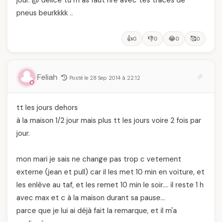
pneus beurkkkk ..
👍
👎
😂
🥰
0
0
0
0
Feliah
Posté le 28 Sep 2014 à 22:12
tt les jours dehors
à la maison 1/2 jour mais plus tt les jours voire 2 fois par
jour.
mon mari je sais ne change pas trop c vetement
externe (jean et pull) car il les met 10 min en voiture, et
les enlève au taf, et les remet 10 min le soir…. il reste 1 h
avec max et c à la maison durant sa pause…
parce que je lui ai déjà fait la remarque, et il m'a