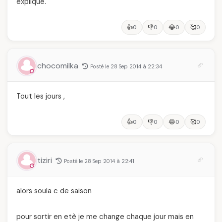
expliqué.
👍
👎
😂
🥰
0
0
0
0
chocomilka
Posté le 28 Sep 2014 à 22:34
Tout les jours ,
👍
👎
😂
🥰
0
0
0
0
tiziri
Posté le 28 Sep 2014 à 22:41
alors soula c de saison
pour sortir en etè je me change chaque jour mais en