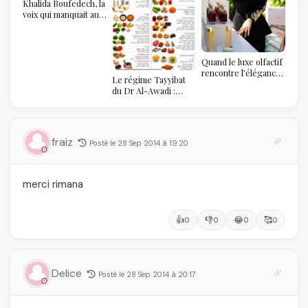
Khalida Boufedech, la
voix qui manquait au
sommet de l'État
algérien
Quand le luxe olfactif
rencontre l’élégance
Le régime Tayyibat
algérienne : une
du Dr Al-Awadi :
célébration de la Fête
pourquoi il a séduit
des Mères hors du
des millions de
temps
femmes algériennes,
et ce que vous devez
fraiz
Posté le 28 Sep 2014 à 19:20
vraiment savoir
merci rimana
👍
👎
😂
🥰
0
0
0
0
Delice
Posté le 28 Sep 2014 à 20:17