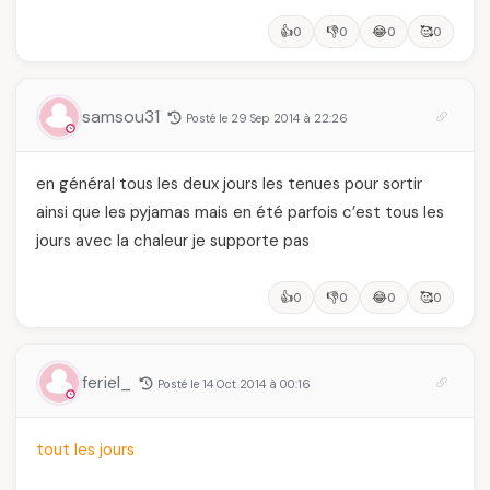
👍
👎
😂
🥰
0
0
0
0
samsou31
Posté le 29 Sep 2014 à 22:26
en général tous les deux jours les tenues pour sortir
ainsi que les pyjamas mais en été parfois c’est tous les
jours avec la chaleur je supporte pas
👍
👎
😂
🥰
0
0
0
0
feriel_
Posté le 14 Oct 2014 à 00:16
tout les jours