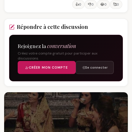
👍
👎
😂
🥰
0
0
0
0
Répondre à cette discussion
Rejoignez la
conversation
Créez votre compte gratuit pour participer aux
discussions.
CRÉER MON COMPTE
Se connecter