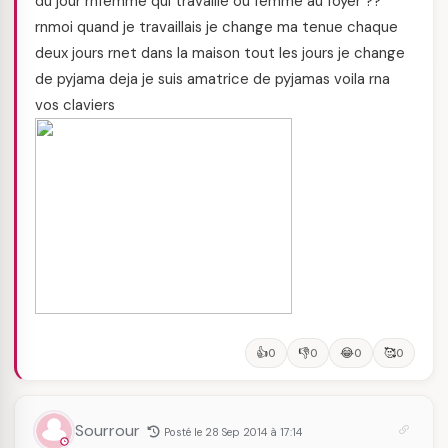
du jour rnfemme qui travaille ou femme au foyer ??
rnmoi quand je travaillais je change ma tenue chaque
deux jours rnet dans la maison tout les jours je change
de pyjama deja je suis amatrice de pyjamas voila rna
vos claviers
👍
👎
😂
🥰
0
0
0
0
Sourrour
Posté le 28 Sep 2014 à 17:14