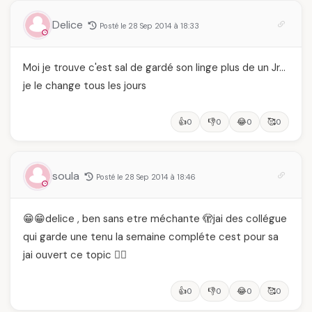
Delice
Posté le 28 Sep 2014 à 18:33
Moi je trouve c'est sal de gardé son linge plus de un Jr…
je le change tous les jours
👍
👎
😂
🥰
0
0
0
0
soula
Posté le 28 Sep 2014 à 18:46
😁😁delice , ben sans etre méchante 🫣jai des collégue
qui garde une tenu la semaine compléte cest pour sa
jai ouvert ce topic 😵‍💫
👍
👎
😂
🥰
0
0
0
0