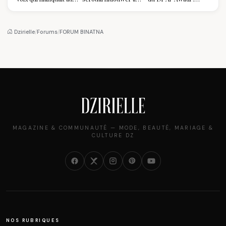
sommet de l'État
Louvre : quand le
pourquoi il a séduit
algérien
pantalon des
des millions de
Algéroises devient la
femmes algériennes,
pièce mode de l'été
et ce que vous devez
Dzirielle
/
Forums
/
FORUM BINATNA
vraiment savoir
MAGAZINE & COMMUNAUTÉ — MODE, BEAUTÉ, MARIAGE &
CULTURE DZ
NOS RUBRIQUES